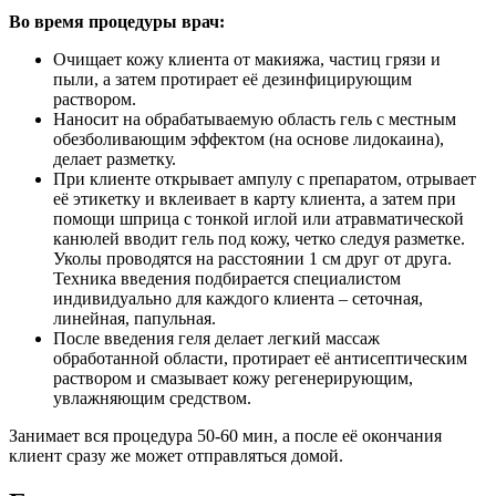
Во время процедуры врач:
Очищает кожу клиента от макияжа, частиц грязи и
пыли, а затем протирает её дезинфицирующим
раствором.
Наносит на обрабатываемую область гель с местным
обезболивающим эффектом (на основе лидокаина),
делает разметку.
При клиенте открывает ампулу с препаратом, отрывает
её этикетку и вклеивает в карту клиента, а затем при
помощи шприца с тонкой иглой или атравматической
канюлей вводит гель под кожу, четко следуя разметке.
Уколы проводятся на расстоянии 1 см друг от друга.
Техника введения подбирается специалистом
индивидуально для каждого клиента – сеточная,
линейная, папульная.
После введения геля делает легкий массаж
обработанной области, протирает её антисептическим
раствором и смазывает кожу регенерирующим,
увлажняющим средством.
Занимает вся процедура 50-60 мин, а после её окончания
клиент сразу же может отправляться домой.