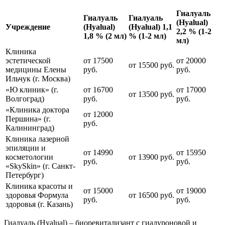
Гиалуаль
Гиалуаль
Гиалуаль
(Hyalual)
Учреждение
(Hyalual)
(Hyalual) 1,1
2,2 % (1-2
1,8 % (2 мл)
% (1-2 мл)
мл)
Клиника
эстетической
от 17500
от 20000
от 15500 руб.
медицины Елены
руб.
руб.
Ильчук (г. Москва)
«Ю клиник» (г.
от 16700
от 17000
от 13500 руб.
Волгоград)
руб.
руб.
«Клиника доктора
от 12000
Першина» (г.
руб.
Калининград)
Клиника лазерной
эпиляции и
от 14990
от 15950
косметологии
от 13900 руб.
руб.
руб.
«SkySkin» (г. Санкт-
Петербург)
Клиника красоты и
от 15000
от 19000
здоровья Формула
от 16500 руб.
руб.
руб.
здоровья (г. Казань)
Гиалуаль (Hyalual) – биоревитализант с гиалуроновой и