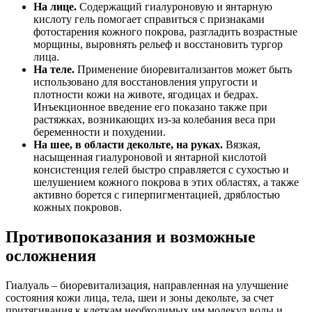
На лице.
Содержащий гиалуроновую и янтарную
кислоту гель помогает справиться с признаками
фотостарения кожного покрова, разгладить возрастные
морщины, выровнять рельеф и восстановить тургор
лица.
На теле.
Применение биоревитализантов может быть
использовано для восстановления упругости и
плотности кожи на животе, ягодицах и бедрах.
Инъекционное введение его показано также при
растяжках, возникающих из-за колебания веса при
беременности и похудении.
На шее, в области декольте, на руках.
Вязкая,
насыщенная гиалуроновой и янтарной кислотой
консистенция гелей быстро справляется с сухостью и
шелушением кожного покрова в этих областях, а также
активно борется с гиперпигментацией, дряблостью
кожных покровов.
Противопоказания и возможные
осложнения
Гиалуаль – биоревитализация, направленная на улучшение
состояния кожи лица, тела, шеи и зоны декольте, за счет
притягивания к клеткам необходимых им молекул воды и