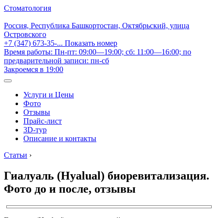
Стоматология
Россия, Республика Башкортостан, Октябрьский, улица
Островского
+7 (347) 673-35-...
Показать номер
Время работы: Пн-пт: 09:00—19:00; сб: 11:00—16:00; по
предварительной записи: пн-сб
Закроемся в 19:00
Услуги и Цены
Фото
Отзывы
Прайс-лист
3D-тур
Описание и контакты
Статьи
›
Гиалуаль (Hyalual) биоревитализация.
Фото до и после, отзывы