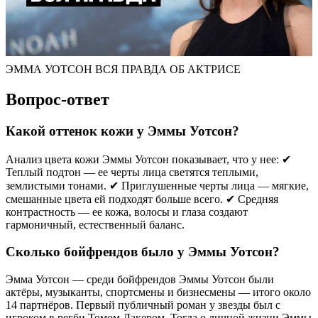
ЭММА УОТСОН ВСЯ ПРАВДА ОБ АКТРИСЕ
Вопрос-ответ
Какой оттенок кожи у Эммы Уотсон?
Анализ цвета кожи Эммы Уотсон показывает, что у нее: ✔
Теплый подтон — ее черты лица светятся теплыми,
землистыми тонами. ✔ Приглушенные черты лица — мягкие,
смешанные цвета ей подходят больше всего. ✔ Средняя
контрастность — ее кожа, волосы и глаза создают
гармоничный, естественный баланс.
Сколько бойфрендов было у Эммы Уотсон?
Эмма Уотсон — среди бойфрендов Эммы Уотсон были
актёры, музыканты, спортсмены и бизнесмены — итого около
14 партнёров. Первый публичный роман у звезды был с
игроком в регби Томом Дакером. Тогда о личной жизни Эммы