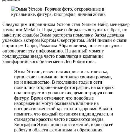
Следующим избранником Уотсон стал Уильям Найт, менеджер
компании Medallia. Пара даже собиралась вступить в брак, но
накануне свадьбы Эмма расторгла помолвку. Затем девушка
увлеклась актером Кортом Оверстритом. ЗМИ писали о связи
с принцем Гарри, Романом Абрамовичем, но сама девушка
опровергает эту информацию. На данный момент
голливудская звезда часто появляется в компании
калифорнийского бизнесмена Лео Робинтона.
Эмма Уотсон, известная актриса и активистка,
привлекает внимание не только своими ролями,
но и внешностью. В последние годы в сети
появились откровенные фотографии, на которых
она позирует в купальниках, демонстрируя свою
фигуру. Врачи отмечают, что подобные
изображения могут оказывать влияние на
восприятие женской красоты и здоровья. Важно
помнить, что каждый организм индивидуален, и
стандарты красоты часто искажаются медиа.
Биография Эммы полна достижений, включая её
работу в области феминизма и образования.