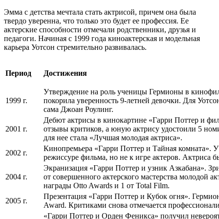
Эмма с детства мечтала стать актрисой, причем она была
твердо уверенна, что только это будет ее профессия. Ее
актерские способности отмечали родственники, друзья и
педагоги. Начиная с 1999 года киноактерская и модельная
карьера Уотсон стремительно развивалась.
Период
Достижения
Утверждение на роль ученицы Гермионы в кинофил
1999 г.
покорила уверенность 9-летней девочки. Для Уотсон
сама Джоан Роулинг.
Дебют актрисы в кинокартине «Гарри Поттер и фи
2001 г.
отзывы критиков, а юную актрису удостоили 5 но
для нее стала «Лучшая молодая актриса».
Кинопремьера «Гарри Поттер и Тайная комната». У
2002 г.
режиссуре фильма, но не к игре актеров. Актриса б
Экранизация «Гарри Поттер и узник Азкабана». Зр
2004 г.
от совершенного актерского мастерства молодой ак
награды Otto Awards и 1 от Total Film.
Презентация «Гарри Поттер и Кубок огня». Гермион
2005 г.
Award. Критиками снова отмечается профессионал
«Гарри Поттер и Орден Феникса» получил невероят