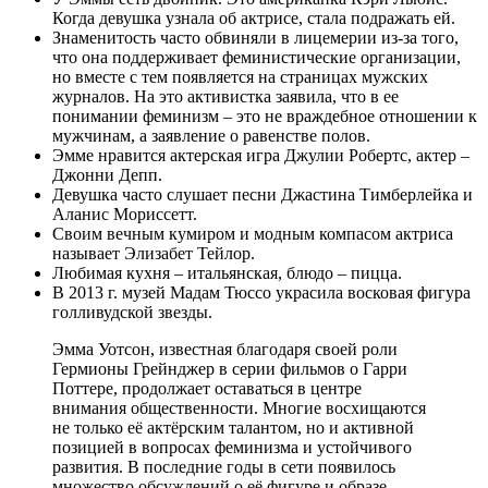
Когда девушка узнала об актрисе, стала подражать ей.
Знаменитость часто обвиняли в лицемерии из-за того,
что она поддерживает феминистические организации,
но вместе с тем появляется на страницах мужских
журналов. На это активистка заявила, что в ее
понимании феминизм – это не враждебное отношении к
мужчинам, а заявление о равенстве полов.
Эмме нравится актерская игра Джулии Робертс, актер –
Джонни Депп.
Девушка часто слушает песни Джастина Тимберлейка и
Аланис Мориссетт.
Своим вечным кумиром и модным компасом актриса
называет Элизабет Тейлор.
Любимая кухня – итальянская, блюдо – пицца.
В 2013 г. музей Мадам Тюссо украсила восковая фигура
голливудской звезды.
Эмма Уотсон, известная благодаря своей роли
Гермионы Грейнджер в серии фильмов о Гарри
Поттере, продолжает оставаться в центре
внимания общественности. Многие восхищаются
не только её актёрским талантом, но и активной
позицией в вопросах феминизма и устойчивого
развития. В последние годы в сети появилось
множество обсуждений о её фигуре и образе