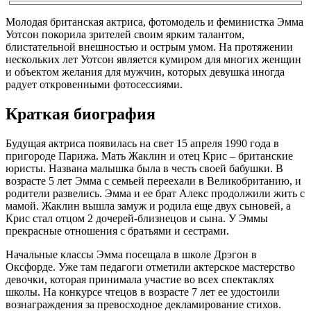
Молодая британская актриса, фотомодель и феминистка Эмма
Уотсон покорила зрителей своим ярким талантом,
блистательной внешностью и острым умом. На протяжении
нескольких лет Уотсон является кумиром для многих женщин
и объектом желания для мужчин, которых девушка иногда
радует откровенными фотосессиями.
Краткая биография
Будущая актриса появилась на свет 15 апреля 1990 года в
пригороде Парижа. Мать Жаклин и отец Крис – британские
юристы. Названа малышка была в честь своей бабушки. В
возрасте 5 лет Эмма с семьей переехали в Великобританию, и
родители развелись. Эмма и ее брат Алекс продолжили жить с
мамой. Жаклин вышла замуж и родила еще двух сыновей, а
Крис стал отцом 2 дочерей-близнецов и сына. У Эммы
прекрасные отношения с братьями и сестрами.
Начальные классы Эмма посещала в школе Дрэгон в
Оксфорде. Уже там педагоги отметили актерское мастерство
девочки, которая принимала участие во всех спектаклях
школы. На конкурсе чтецов в возрасте 7 лет ее удостоили
вознаграждения за превосходное декламирование стихов.