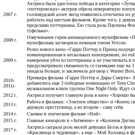
Актриса была удостоена победы в категории «Лучш
«поттеровских» актеров обрела невероятную популя
2007 г.
голливудской аллее звезд появились отпечатки их р
работать над шестым фильмом. Кроме того, у деву
пределами поттерианы. Ею стала роль Паулины Фо
туфельки».
Озвучивание героя анимационного мультфильма «П
2008 г.
мультфильма заговорила нежным тоном Уотсон.
Релиз нового кино «Гарри Поттер и Принц-полукро
номинированная в нескольких кинопремиях, но поб
2009 г.
намерения уйти из поттерианы и не участвовать в 
предусматривало связанность со съемками еще на 3
увидела больше, и заключила договор с Warner Bros
Премьера фильма «Гарри Поттер и Дары Смерти». 
2010-
добавились еще 3 победные номинации от Teen Choi
2011г.
музыкальном клипе группы One Night Only. Идут съ
2012 г.
Актриса получает главную роль в кино «Хорошо бы
Работа в фильмах: «Элитное общество» и «Конец св
2013 г.
дерзкую преступницу, а во втором – саму себя.
2014 г.
Съемки в эпическом фильме «Ной».
2015 г.
Главные кинороли в «Затмение» и «Колония Дигни
Актриса сыграла роль милой девушки Белль в фэн
2017 г.
«Красавица и чудовище», а еще – Мэй Холланд в ф