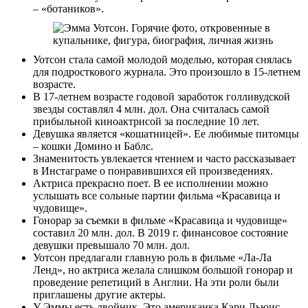
– «ботаников».
Уотсон стала самой молодой моделью, которая снялась
для подросткового журнала. Это произошло в 15-летнем
возрасте.
В 17-летнем возрасте годовой заработок голливудской
звезды составлял 4 млн. дол. Она считалась самой
прибыльной киноактрисой за последние 10 лет.
Девушка является «кошатницей». Ее любимые питомцы
– кошки Домино и Баблс.
Знаменитость увлекается чтением и часто рассказывает
в Инстаграме о понравившихся ей произведениях.
Актриса прекрасно поет. В ее исполнении можно
услышать все сольные партии фильма «Красавица и
чудовище».
Гонорар за съемки в фильме «Красавица и чудовище»
составил 20 млн. дол. В 2019 г. финансовое состояние
девушки превышало 70 млн. дол.
Уотсон предлагали главную роль в фильме «Ла-Ла
Ленд», но актриса желала слишком большой гонорар и
проведение репетиций в Англии. На эти роли были
приглашены другие актеры.
У Эммы есть двойник. Это американка Кэри Льюис.