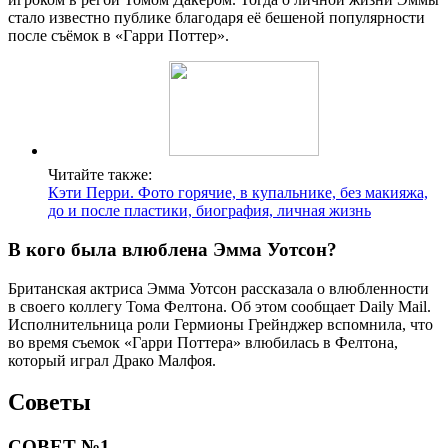
стало известно публике благодаря её бешеной популярности
после съёмок в «Гарри Поттер».
Читайте также:
Кэти Перри. Фото горячие, в купальнике, без макияжа,
до и после пластики, биография, личная жизнь
В кого была влюблена Эмма Уотсон?
Британская актриса Эмма Уотсон рассказала о влюбленности
в своего коллегу Тома Фелтона. Об этом сообщает Daily Mail.
Исполнительница роли Гермионы Грейнджер вспомнила, что
во время съемок «Гарри Поттера» влюбилась в Фелтона,
который играл Драко Малфоя.
Советы
СОВЕТ №1