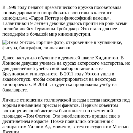
В 1999 году педагог драматического кружка посоветовала
юному дарованию попробовать свои силы в кастинге
кинофильма «Гарри Поттер и философский камень».
Талантливой 9-летней девочке удалось пройти на роль всеми
полюбившейся Гермионы Грейнджер. Это стало для нее
поводырём в большой мир киноиндустрии.
Далее наступило обучение в девичьей школе Хидингтон. В
Лондоне девушка училась на курсах актерского мастерства, но
для дальнейшей учебы свой выбор остановила на
Брауновском университете. В 2011 году Уотсон ушла в
академотпуск, чтобы сконцентрироваться на некоторых
кинопроектах. В 2014 г. студентка продолжила учебу на
бакалаврате.
Личные отношения голливудской звезды всегда находятся под
зорким вниманием прессы и фанатов. Первым объектом
восхищения юной актрисы был коллега по съемочной
площадке –Том Фелтон. Эта влюбленность пришла еще в
десятилетнем возрасте. Позже появились отношения с
аспирантом Уиллом Адамовичем, затем со студентом Мэттью
Дженни.