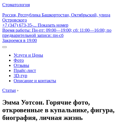
Стоматология
Россия, Республика Башкортостан, Октябрьский, улица
Островского
+7 (347) 673-35-...
Показать номер
Время работы: Пн-пт: 09:00—19:00; сб: 11:00—16:00; по
предварительной записи: пн-сб
Закроемся в 19:00
Услуги и Цены
Фото
Отзывы
Прайс-лист
3D-тур
Описание и контакты
Статьи
›
Эмма Уотсон. Горячие фото,
откровенные в купальнике, фигура,
биография, личная жизнь