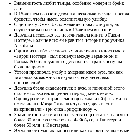
Знаменитость любит танцы, особенно модерн и брейк-
данс.
В 15-летнем возрасте девушка несколько месяцев носила
брекеты, чтобы иметь ослепительную улыбку.
С детства у Эммы было желание проколоть уши, но
осуществила она его лишь в 15-летнем возрасте.
Девушка несколько раз перечитывала книги о Гарри
Поттере. Больше всех ей нравится история про узника
Азкабана.
Одним из наиболее сложных моментов в киносъемках
«Гарри Поттера» был поцелуй между Гермионой и
Роном. Ребята дружили с детства и сыграть сцену им
было непросто.
Уотсон предпочла учебу в американском вузе, так как
там была возможность изучать сразу несколько
направлений.
Девушка брала академотпуск в вузе, и причиной этого
стал не только насыщенный период киносъемок.
Однокурсники актрисы часто досаждали ей фразами из
поттерианы. Когда Эмма выступала у доски, они
выкрикивали «Три очка Гриффиндору!».
Знаменитость активно пользуется соцсетями. Она имеет
более 30 млн. фолловеров на Фейсбуке, в Твиттере и
более 50 млн. в Инстаграм.
Эмма любит умных парней или как говорят ее знакомые