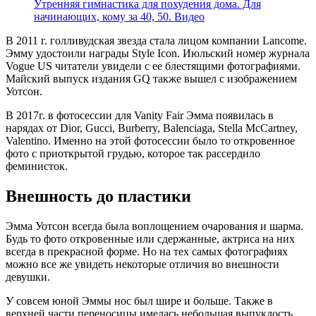
Утренняя гимнастика для похудения дома. Для
начинающих, кому за 40, 50. Видео
В 2011 г. голливудская звезда стала лицом компании Lancome.
Эмму удостоили награды Style Icon. Июльский номер журнала
Vogue US читатели увидели с ее блестящими фотографиями.
Майский выпуск издания GQ также вышел с изображением
Уотсон.
В 2017г. в фотосессии для Vanity Fair Эмма появилась в
нарядах от Dior, Gucci, Burberry, Balenciaga, Stella McCartney,
Valentino. Именно на этой фотосессии было то откровенное
фото с приоткрытой грудью, которое так рассердило
феминисток.
Внешность до пластики
Эмма Уотсон всегда была воплощением очарования и шарма.
Будь то фото откровенные или сдержанные, актриса на них
всегда в прекрасной форме. Но на тех самых фотографиях
можно все же увидеть некоторые отличия во внешности
девушки.
У совсем юной Эммы нос был шире и больше. Также в
верхней части переносицы имелась небольшая выпуклость.