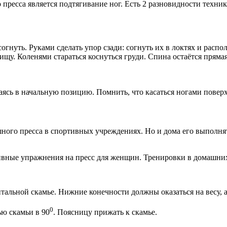
есса является подтягивание ног. Есть 2 разновидности техники
гнуть. Руками сделать упор сзади: согнуть их в локтях и распо
щу. Коленями стараться коснуться груди. Спина остаётся прямая
ь в начальную позицию. Помнить, что касаться ногами поверхно
ого пресса в спортивных учреждениях. Но и дома его выполнять
альной скамье. Нижние конечности должны оказаться на весу, а
0
ью скамьи в 90
. Поясницу прижать к скамье.