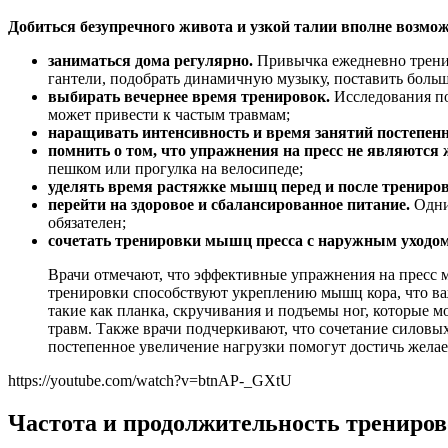
Добиться безупречного живота и узкой талии вполне возмож
заниматься дома регулярно.
Привычка ежедневно тренир
гантели, подобрать динамичную музыку, поставить боль
выбирать вечернее время тренировок.
Исследования по
может привести к частым травмам;
наращивать интенсивность и время занятий постепенн
помнить о том, что упражнения на пресс не являютс
пешком или прогулка на велосипеде;
уделять время растяжке мышц перед и после трениров
перейти на здоровое и сбалансированное питание.
Одни
обязателен;
сочетать тренировки мышц пресса с наружным уходом
Врачи отмечают, что эффективные упражнения на пресс 
тренировки способствуют укреплению мышц кора, что ва
такие как планка, скручивания и подъемы ног, которые 
травм. Также врачи подчеркивают, что сочетание силовы
постепенное увеличение нагрузки помогут достичь желаем
https://youtube.com/watch?v=btnAP-_GXtU
Частота и продолжительность трениро