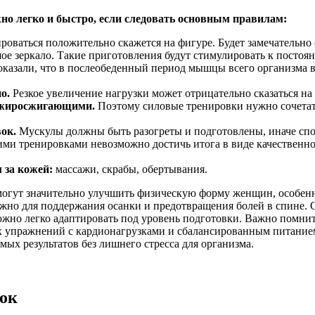
но легко и быстро, если следовать основным правилам:
оваться положительно скажется на фигуре. Будет замечательно 
шое зеркало. Такие приготовления будут стимулировать к пост
казали, что в послеобеденный период мышцы всего организма в 
о.
Резкое увеличение нагрузки может отрицательно сказаться на 
я жиросжигающими.
Поэтому силовые тренировки нужно сочетать
ок.
Мускулы должны быть разогреты и подготовлены, иначе спо
ми тренировками невозможно достичь итога в виде качественно
 за кожей:
массажи, скрабы, обертывания.
могут значительно улучшить физическую форму женщин, особен
жно для поддержания осанки и предотвращения болей в спине.
можно легко адаптировать под уровень подготовки. Важно помни
х упражнений с кардионагрузками и сбалансированным питанием
ых результатов без лишнего стресса для организма.
вок