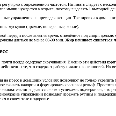
егулярно с определенной частотой. Начинать следует с нескол
ппа мышц нуждается в отдыхе, поэтому выделять 1 выходной ден
ппы мускулов (прямые, поперечные, косые).
жкой перед и после занятия время, отведённое под спорт, должн
должны длиться не менее 60-90 мин.
Жир начинает сжигаться ли
есс
очти всегда содержат скручивания. Именно эти действия корпу
 действенны те, что содержат работу нижних конечностей. Их в
 на пресс в домашних условиях позволяют не только укрепить
ают сжигать калории и формировать красивый рельеф. Простота
ользовательницы делятся своими успехами, подчеркивая, что р
разнообразие упражнений позволяет избежать рутины и поддержив
ся о своем теле и здоровье.