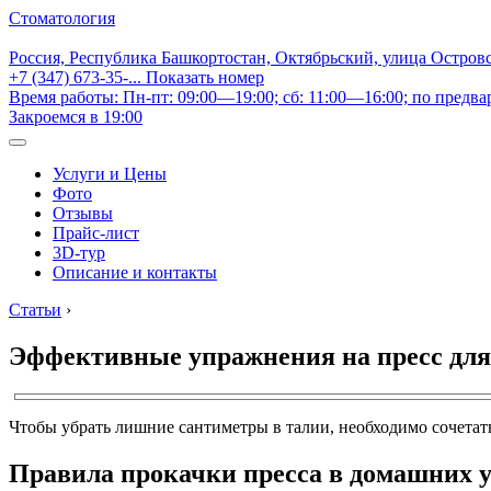
Стоматология
Россия, Республика Башкортостан, Октябрьский, улица Остров
+7 (347) 673-35-...
Показать номер
Время работы: Пн-пт: 09:00—19:00; сб: 11:00—16:00; по предва
Закроемся в 19:00
Услуги и Цены
Фото
Отзывы
Прайс-лист
3D-тур
Описание и контакты
Статьи
›
Эффективные упражнения на пресс для
Чтобы убрать лишние сантиметры в талии, необходимо сочета
Правила прокачки пресса в домашних 