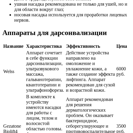
ушная насадка рекомендована не только для ушей, но и
для области вокруг глаз;
носовая насадка используется для проработки лицевых
нервов.
Аппараты для дарсонвализации
Название
Характеристика
Эффективность
Цена
Аппарат сочетает
Действие устройства
в себе функции
направлено на
дарсонвализации,
омоложение и
ультразвукового
увлажнение кожи, а
6000
Welss
массажа,
также создание эффекта
руб.
гальванотерапии,
лифтинга. Аппарат
квантотерапии и
рекомендован для сухой
ультрафонофореза.
и возрастной кожи.
В комплекте к
Аппарат рекомендован
устройству
для решения
имеются насадки
дерматологических
для работы с
проблем. Он оказывает
лицом, телом и
бактерицидное,
волосистой
Gezatone
себорегулирующее и
3500
областью головы.
Biolift4
противовоспалительное
руб.