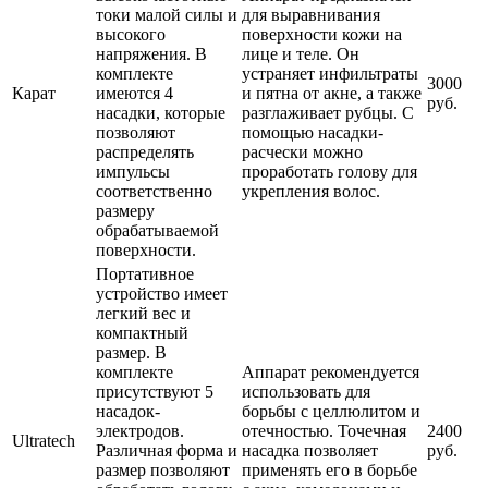
токи малой силы и
для выравнивания
высокого
поверхности кожи на
напряжения. В
лице и теле. Он
комплекте
устраняет инфильтраты
3000
Карат
имеются 4
и пятна от акне, а также
руб.
насадки, которые
разглаживает рубцы. С
позволяют
помощью насадки-
распределять
расчески можно
импульсы
проработать голову для
соответственно
укрепления волос.
размеру
обрабатываемой
поверхности.
Портативное
устройство имеет
легкий вес и
компактный
размер. В
комплекте
Аппарат рекомендуется
присутствуют 5
использовать для
насадок-
борьбы с целлюлитом и
электродов.
отечностью. Точечная
2400
Ultratech
Различная форма и
насадка позволяет
руб.
размер позволяют
применять его в борьбе