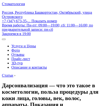
Стоматология
Россия, Республика Башкортостан, Октябрьский, улица
Островского
+7 (347) 673-35-...
Показать номер
Время работы: Пн-пт: 09:00—19:00; сб: 11:00—16:00; по
предварительной записи: пн-сб
Закроемся в 19:00
Услуги и Цены
Фото
Отзывы
Прайс-лист
3D-тур
Описание и контакты
Статьи
›
Дарсонвализация — что это такое в
косметологии, польза процедуры для
кожи лица, головы, век, волос,
аппараты. Показания и