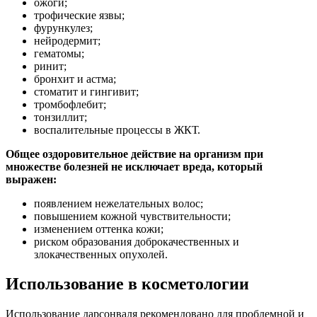
ожоги;
трофические язвы;
фурункулез;
нейродермит;
гематомы;
ринит;
бронхит и астма;
стоматит и гингивит;
тромбофлебит;
тонзиллит;
воспалительные процессы в ЖКТ.
Общее оздоровительное действие на организм при
множестве болезней не исключает вреда, который
выражен:
появлением нежелательных волос;
повышением кожной чувствительности;
изменением оттенка кожи;
риском образования доброкачественных и
злокачественных опухолей.
Использование в косметологии
Использование дарсонваля рекомендовано для проблемной и