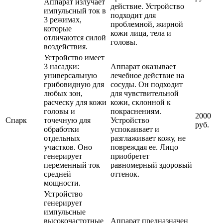
Аппарат излучает
действие. Устройство
импульсный ток в
подходит для
3 режимах,
проблемной, жирной
которые
кожи лица, тела и
отличаются силой
головы.
воздействия.
Устройство имеет
3 насадки:
Аппарат оказывает
универсальную
лечебное действие на
грибовидную для
сосуды. Он подходит
любых зон,
для чувствительной
расческу для кожи
кожи, склонной к
головы и
покраснениям.
2000
Спарк
точечную для
Устройство
руб.
обработки
успокаивает и
отдельных
разглаживает кожу, не
участков. Оно
повреждая ее. Лицо
генерирует
приобретет
переменный ток
равномерный здоровый
средней
оттенок.
мощности.
Устройство
генерирует
импульсные
высокочастотные
Аппарат предназначен