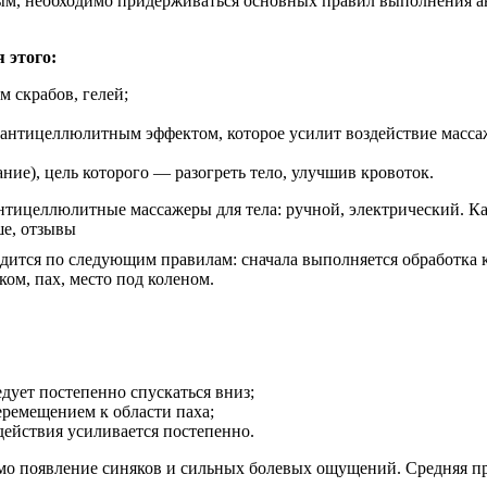
ым, необходимо придерживаться основных правил выполнения а
 этого:
 скрабов, гелей;
антицеллюлитным эффектом, которое усилит воздействие массаж
ие), цель которого — разогреть тело, улучшив кровоток.
дится по следующим правилам: сначала выполняется обработка к
ком, пах, место под коленом.
едует постепенно спускаться вниз;
еремещением к области паха;
действия усиливается постепенно.
имо появление синяков и сильных болевых ощущений. Средняя п