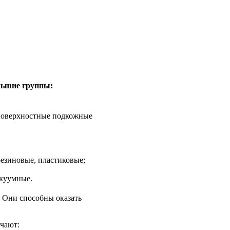
льшие группы:
 поверхностные подкожные
резиновые, пластиковые;
акуумные.
 Они способны оказать
ичают: