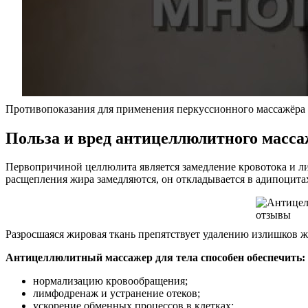
Противопоказания для применения перкуссионного массажёра
Польза и вред антицеллюлитного масса
Первопричиной целлюлита является замедление кровотока и л
расщепления жира замедляются, он откладывается в адипоцитах
Разросшаяся жировая ткань препятствует удалению излишков ж
Антицеллюлитный массажер для тела способен обеспечить:
нормализацию кровообращения;
лимфодренаж и устранение отеков;
ускорение обменных процессов в клетках;