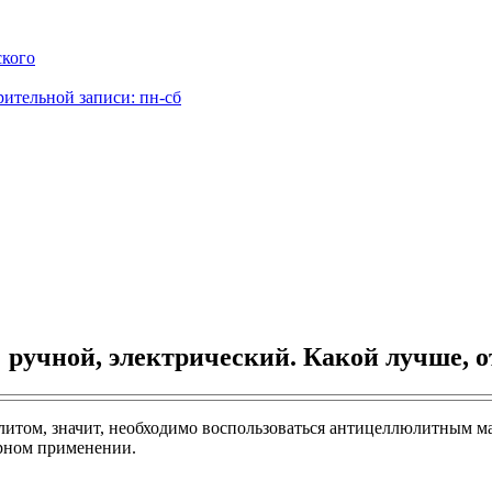
ского
рительной записи: пн-сб
 ручной, электрический. Какой лучше, 
литом, значит, необходимо воспользоваться антицеллюлитным ма
ярном применении.