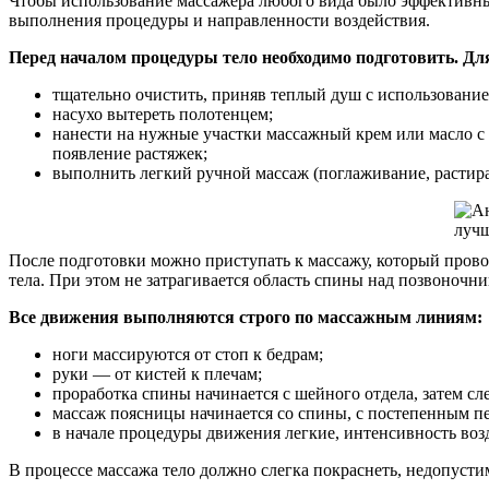
Чтобы использование массажера любого вида было эффективн
выполнения процедуры и направленности воздействия.
Перед началом процедуры тело необходимо подготовить. Для
тщательно очистить, приняв теплый душ с использованием
насухо вытереть полотенцем;
нанести на нужные участки массажный крем или масло с 
появление растяжек;
выполнить легкий ручной массаж (поглаживание, растиран
После подготовки можно приступать к массажу, который прово
тела. При этом не затрагивается область спины над позвоночни
Все движения выполняются строго по массажным линиям:
ноги массируются от стоп к бедрам;
руки — от кистей к плечам;
проработка спины начинается с шейного отдела, затем сл
массаж поясницы начинается со спины, с постепенным п
в начале процедуры движения легкие, интенсивность воз
В процессе массажа тело должно слегка покраснеть, недопуст