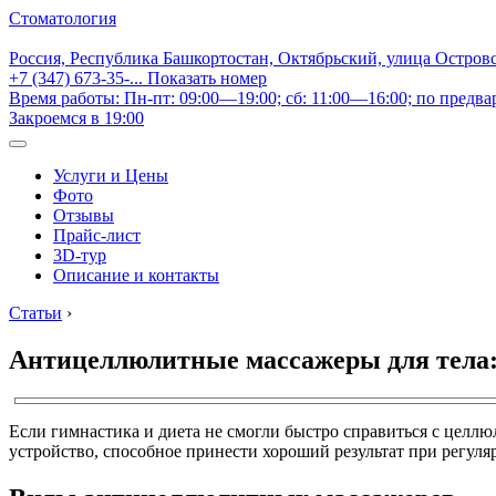
Стоматология
Россия, Республика Башкортостан, Октябрьский, улица Остров
+7 (347) 673-35-...
Показать номер
Время работы: Пн-пт: 09:00—19:00; сб: 11:00—16:00; по предва
Закроемся в 19:00
Услуги и Цены
Фото
Отзывы
Прайс-лист
3D-тур
Описание и контакты
Статьи
›
Антицеллюлитные массажеры для тела:
Если гимнастика и диета не смогли быстро справиться с целлю
устройство, способное принести хороший результат при регул