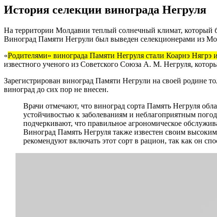
История селекции винограда Негруля
На территории Молдавии теплый солнечный климат, который б
Виноград Памяти Негрули был выведен селекционерами из Мол
«
Родителями» винограда Памяти Негруля стали Коарнэ Нягрэ 
известного ученого из Советского Союза А. М. Негруля, котор
Зарегистрирован виноград Памяти Негрули на своей родине тол
виноград до сих пор не внесен.
Врачи отмечают, что виноград сорта Память Негруля обл
устойчивостью к заболеваниям и неблагоприятным погод
подчеркивают, что правильное агрономическое обслужив
Виноград Память Негруля также известен своим высоким 
рекомендуют включать этот сорт в рацион, так как он с