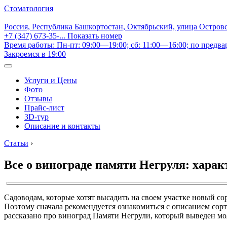
Стоматология
Россия, Республика Башкортостан, Октябрьский, улица Остров
+7 (347) 673-35-...
Показать номер
Время работы: Пн-пт: 09:00—19:00; сб: 11:00—16:00; по предва
Закроемся в 19:00
Услуги и Цены
Фото
Отзывы
Прайс-лист
3D-тур
Описание и контакты
Статьи
›
Все о винограде памяти Негруля: хара
Садоводам, которые хотят высадить на своем участке новый со
Поэтому сначала рекомендуется ознакомиться с описанием сорта
рассказано про виноград Памяти Негрули, который выведен м