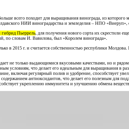
ольше всего походит для выращивания винограда, из которого 
давского НИИ виноградарства и земледелия – НПО «Виеруп», он
и гибрид Пьеррель
, для получения нового сорта их скрестили ещ
ый, по словам И. Вавилова, был «Королем винограда».
ько в 2015 г. и считается собственностью республики Молдова.
адает не только выдающимися вкусовыми качествами, но и рядом
ным условиям, что делает его идеальным для выращивания в ра
ание, включая регулярный полив и удобрение, способствует уве
содержанием антиоксидантов, что делает его полезным для под
пособствует укреплению иммунитета и улучшению обмена веществ