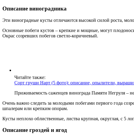
Описание виноградника
Эти виноградные кусты отличаются высокой силой роста, моло
Основные побеги кустов – крепкие и мощные, могут плодоноси
Окрас созревших побегов светло-коричневый.
Читайте также:
Сорт груши Нарт (5 фото): описание, опылители, выращи
Приживаемость саженцев винограда Памяти Негруля – не
Очень важно следить за молодыми побегами первого года созре
шпалерам или крепким опорам.
Кусты неплохо облиственные, листва крупная, округлая, с 5 л
Описание гроздей и ягод