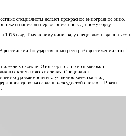
местные специалисты делают прекрасное виноградное вино.
и же и написали первое описание к данному сорту.
е в 1975 году. Имя новому винограду специалисты дали в честь
 В российский Государственный реестр с/х достижений этот
 полезных свойств. Этот сорт отличается высокой
зличных климатических зонах. Специалисты
личению урожайности и улучшению качества ягод.
держания здоровья сердечно-сосудистой системы. Врачи
.