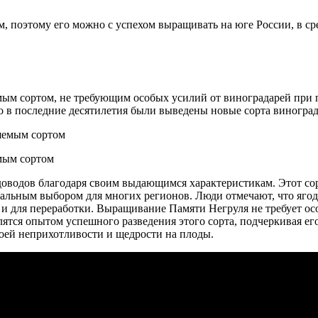
м, поэтому его можно с успехом выращивать на юге России, в с
ым сортом, не требующим особых усилий от виноградарей при 
что в последние десятилетия были выведены новые сорта виногр
мым сортом
доводов благодаря своим выдающимся характеристикам. Этот сор
еальным выбором для многих регионов. Люди отмечают, что ягод
к и для переработки. Выращивание Памяти Негруля не требует ос
лятся опытом успешного разведения этого сорта, подчеркивая е
воей неприхотливости и щедрости на плоды.