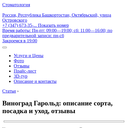
Стоматология
Россия, Республика Башкортостан, Октябрьский, улица
Островского
+7 (347) 673-35-...
Показать номер
Время работы: Пн-пт: 09:00—19:00; сб: 11:00—16:00; по
предварительной записи: пн-сб
Закроемся в 19:00
Услуги и Цены
Фото
Отзывы
Прайс-лист
3D-тур
Описание и контакты
Статьи
›
Виноград Гарольд: описание сорта,
посадка и уход, отзывы