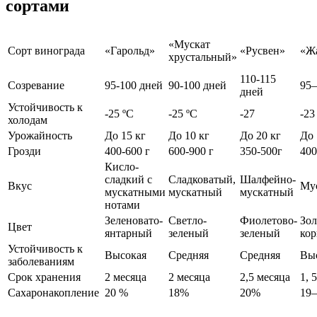
сортами
«Мускат
Сорт винограда
«Гарольд»
«Русвен»
«Ж
хрустальный»
110-115
Созревание
95-100 дней
90-100 дней
95–
дней
Устойчивость к
-25 ºС
-25 ºС
-27
-23
холодам
Урожайность
До 15 кг
До 10 кг
До 20 кг
До 
Грозди
400-600 г
600-900 г
350-500г
400
Кисло-
сладкий с
Сладковатый,
Шалфейно-
Вкус
Му
мускатными
мускатный
мускатный
нотами
Зеленовато-
Светло-
Фиолетово-
Зол
Цвет
янтарный
зеленый
зеленый
ко
Устойчивость к
Высокая
Средняя
Средняя
Вы
заболеваниям
Срок хранения
2 месяца
2 месяца
2,5 месяца
1, 
Сахаронакопление
20 %
18%
20%
19