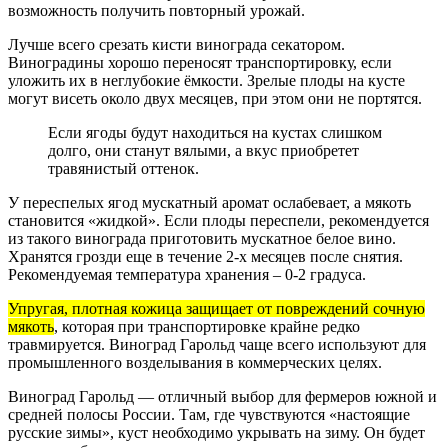
возможность получить повторный урожай.
Лучше всего срезать кисти винограда секатором.
Виноградины хорошо переносят транспортировку, если
уложить их в неглубокие ёмкости. Зрелые плоды на кусте
могут висеть около двух месяцев, при этом они не портятся.
Если ягоды будут находиться на кустах слишком
долго, они станут вялыми, а вкус приобретет
травянистый оттенок.
У переспелых ягод мускатный аромат ослабевает, а мякоть
становится «жидкой». Если плоды переспели, рекомендуется
из такого винограда приготовить мускатное белое вино.
Хранятся грозди еще в течение 2-х месяцев после снятия.
Рекомендуемая температура хранения – 0-2 градуса.
Упругая, плотная кожица защищает от повреждений сочную
мякоть
, которая при транспортировке крайне редко
травмируется. Виноград Гарольд чаще всего используют для
промышленного возделывания в коммерческих целях.
Виноград Гарольд — отличный выбор для фермеров южной и
средней полосы России. Там, где чувствуются «настоящие
русские зимы», куст необходимо укрывать на зиму. Он будет