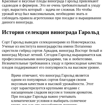
Красивые и вкусные плоды винограда Гарольд привлекают
садоводов и фермеров. Это не очень требовательный к уходу
сорт, вырастить который – задача не сложная. Но чтобы
урожай ягод был максимальным, необходимо знать и
соблюдать правила агротехники при посадке и выращивании
данного винограда.
История селекции винограда Гарольд
Сорт Гарольд выведен селекционерами из Новочеркасска.
Ученые из института виноградарства имени Потапенко
скрестили гибрид сортов Аркадия, виноград Восторг белый и
виноград Мускат летний. Сегодня Гарольд выращивается как
профессиональными виноградарями, так и любителями.
Незначительные требования к уходу и превосходные качества
плодов поддерживают его популярность на высоком уровне.
Врачи отмечают, что виноград Гарольд является
одним из популярных сортов благодаря своим
вкусовым качествам и высокой урожайности. Этот
сорт характеризуется крупными ягодами с
насыщенным сладким вкусом и тонким ароматом.
При посадке Гарольда важно учитывать
климатические условия и выбирать солнечное
место, так как это способствует лучшему