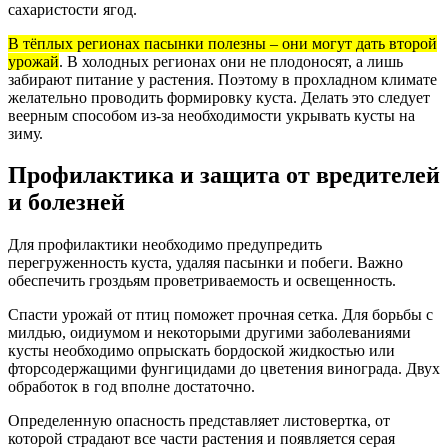
сахаристости ягод.
В тёплых регионах пасынки полезны – они могут дать второй
урожай
. В холодных регионах они не плодоносят, а лишь
забирают питание у растения. Поэтому в прохладном климате
желательно проводить формировку куста. Делать это следует
веерным способом из-за необходимости укрывать кусты на
зиму.
Профилактика и защита от вредителей
и болезней
Для профилактики необходимо предупредить
перегруженность куста, удаляя пасынки и побеги. Важно
обеспечить гроздьям проветриваемость и освещенность.
Спасти урожай от птиц поможет прочная сетка. Для борьбы с
милдью, оидиумом и некоторыми другими заболеваниями
кусты необходимо опрыскать бордоской жидкостью или
фторсодержащими фунгицидами до цветения винограда. Двух
обработок в год вполне достаточно.
Определенную опасность представляет листовертка, от
которой страдают все части растения и появляется серая