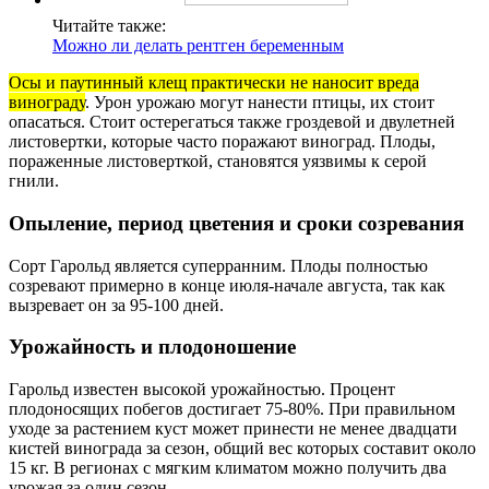
Читайте также:
Можно ли делать рентген беременным
Осы и паутинный клещ практически не наносит вреда
винограду
. Урон урожаю могут нанести птицы, их стоит
опасаться. Стоит остерегаться также гроздевой и двулетней
листовертки, которые часто поражают виноград. Плоды,
пораженные листоверткой, становятся уязвимы к серой
гнили.
Опыление, период цветения и сроки созревания
Сорт Гарольд является суперранним. Плоды полностью
созревают примерно в конце июля-начале августа, так как
вызревает он за 95-100 дней.
Урожайность и плодоношение
Гарольд известен высокой урожайностью. Процент
плодоносящих побегов достигает 75-80%. При правильном
уходе за растением куст может принести не менее двадцати
кистей винограда за сезон, общий вес которых составит около
15 кг. В регионах с мягким климатом можно получить два
урожая за один сезон.