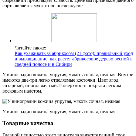
созревании преобладает сладость. Ценным признаком данного
сорта является мускатное послевкусие.
Читайте также:
Как ухаживать за абрикосом (21 фото): правильный уход
и выращивание, как растет абрикосовое дерево весной в
средней полосе и в Сибири
У виноградин кожица упругая, мякоть сочная, нежная. Внутри
имеются две-три легко отделяемые косточки. Цвет ягод
янтарный, иногда желтый. Поверхность покрыта легким
восковым налетом.
У виноградин кожица упругая, мякоть сочная, нежная
Товарные качества
Главной ценностью этого винограда является ранний срок