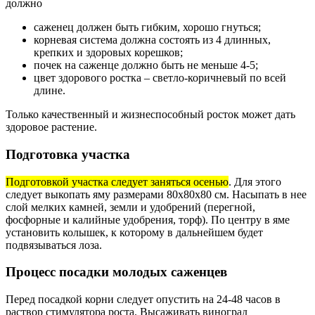
должно
саженец должен быть гибким, хорошо гнуться;
корневая система должна состоять из 4 длинных,
крепких и здоровых корешков;
почек на саженце должно быть не меньше 4-5;
цвет здорового ростка – светло-коричневый по всей
длине.
Только качественный и жизнеспособный росток может дать
здоровое растение.
Подготовка участка
Подготовкой участка следует заняться осенью
. Для этого
следует выкопать яму размерами 80х80х80 см. Насыпать в нее
слой мелких камней, земли и удобрений (перегной,
фосфорные и калийные удобрения, торф). По центру в яме
установить колышек, к которому в дальнейшем будет
подвязываться лоза.
Процесс посадки молодых саженцев
Перед посадкой корни следует опустить на 24-48 часов в
раствор стимулятора роста. Высаживать виноград