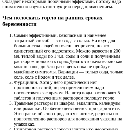
Обладает некоторыми побочными эффектами, потому надо
внимательно изучить инструкцию перед применением.
Чем полоскать горло на ранних сроках
беременности
Самый эффективный, безопасный и наименее
затратный способ — это сода с солью. На вкус для
большинства людей он очень неприятен, но это
единственный его недостаток. Можно развести в 200
мл. тёплой воды по 1 ч.л. соды и соли и полученным
раствором полоскать горло.Делать это желательно как
можно чаще, до 5-ти раз в день пока не пройдут
малейшие симптомы. Вариации — только сода, только
соль, соль с йодом и так далее.
Фурацилин. Хотя у него практически нет
противопоказаний, перед применением надо
посоветоваться с врачом. На литр воды растворяют 5
таблеток и полученным раствором полощут горло.
Травяные растворы из шалфея, эвкалипта, календулы
или ромашки. Особенно действенны при фарингите.
Эти травки обычно продаются в аптеке, рецепты по
приготовлению растворов для полоскания указаны на
упаковках.
Спиртовой раствор хлорофиллипта.Его необходимо