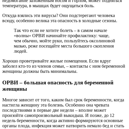
недомогание заложенным носом и горлом, может подняться
температура, в мышцах будет ощущаться боль.
Откуда взялись эти вирусы? Они подстерегают человека
всюду, особенно велика эта опасность в холодные сезоны.
Так что если не хотите болеть – в самом начале
«волны» ОРВИ начинайте профилактику: чаще,
чем обычно, мойте руки, пользуйтесь оксолиновой
мазью, реже посещайте места большого скопления
людей.
Хорошо проветривайте жилые помещения. Если вдруг
заболел кто-то из членов семьи, – контакты с ним беременной
женщины должны быть минимальны.
ОРВИ – большая опасность для беременной
женщины
Многое зависит от того, каким был срок беременности, когда
настигла женщину эта болезнь. Особенно она чревата
последствиями в первые две недели – вполне может
произойти самопроизвольный выкидыш. И позже, до 12
недель беременности, когда активно формируются основные
органы плода, инфекция может натворить немало бед и стать