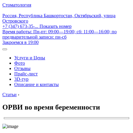
Стоматология
Россия, Республика Башкортостан, Октябрьский, улица
Островского
+7 (347) 673-35-...
Показать номер
Время работы: Пн-пт: 09:00—19:00; сб: 11:00—16:00; по
предварительной записи: пн-сб
Закроемся в 19:00
Услуги и Цены
Фото
Отзывы
Прайс-лист
3D-тур
Описание и контакты
Статьи
›
ОРВИ во время беременности