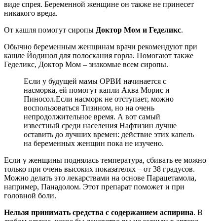
виде спрея. Беременной женщине он также не принесет
никакого вреда.
От кашля помогут сиропы
Доктор Мом и Геделикс
.
Обычно беременным женщинам врачи рекомендуют при
кашле Йодинол для полоскания горла. Помогают также
Геделикс, Доктор Мом – знакомые всем сиропы.
Если у будущей мамы ОРВИ начинается с
насморка, ей помогут капли Аква Морис и
Пиносол.Если насморк не отступает, можно
воспользоваться Тизином, но на очень
непродолжительное время. А вот самый
известный среди населения Нафтизин лучше
оставить до лучших времен: действие этих капель
на беременных женщин пока не изучено.
Если у женщины поднялась температура, сбивать ее можно
только при очень высоких показателях – от 38 градусов.
Можно делать это лекарствами на основе Парацетамола,
например, Панадолом. Этот препарат поможет и при
головной боли.
Нельзя принимать средства с содержанием аспирина
. В