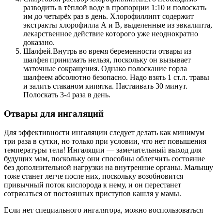
разводить в тёплой воде в пропорции 1:10 и полоскать
им до четырёх раз в день. Хлорофиллипт содержит
экстракты хлорофилла А и В, выделенные из эвкалипта,
лекарственное действие которого уже неоднократно
доказано.
Шалфей.Внутрь во время беременности отвары из
шалфея принимать нельзя, поскольку он вызывает
маточные сокращения. Однако полоскание горла
шалфеем абсолютно безопасно. Надо взять 1 ст.л. травы
и залить стаканом кипятка. Настаивать 30 минут.
Полоскать 3-4 раза в день.
Отвары для ингаляций
Для эффективности ингаляции следует делать как минимум
три раза в сутки, но только при условии, что нет повышения
температуры тела! Ингаляции — замечательный выход для
будущих мам, поскольку они способны облегчить состояние
без дополнительной нагрузки на внутренние органы. Малышу
тоже станет легче после них, поскольку возобновится
привычный поток кислорода к нему, и он перестанет
сотрясаться от постоянных приступов кашля у мамы.
Если нет специального ингалятора, можно воспользоваться