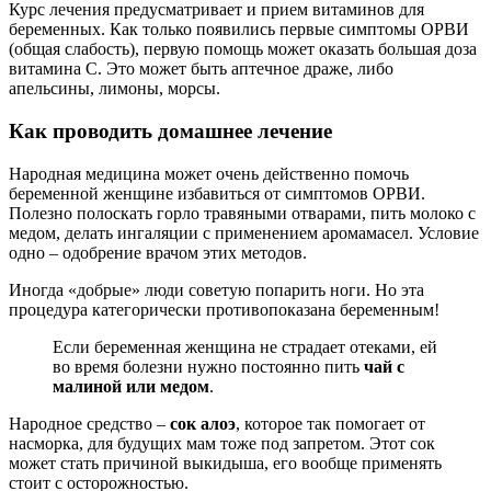
Курс лечения предусматривает и прием витаминов для
беременных. Как только появились первые симптомы ОРВИ
(общая слабость), первую помощь может оказать большая доза
витамина С. Это может быть аптечное драже, либо
апельсины, лимоны, морсы.
Как проводить домашнее лечение
Народная медицина может очень действенно помочь
беременной женщине избавиться от симптомов ОРВИ.
Полезно полоскать горло травяными отварами, пить молоко с
медом, делать ингаляции с применением аромамасел. Условие
одно – одобрение врачом этих методов.
Иногда «добрые» люди советую попарить ноги. Но эта
процедура категорически противопоказана беременным!
Если беременная женщина не страдает отеками, ей
во время болезни нужно постоянно пить
чай с
малиной или медом
.
Народное средство –
сок алоэ
, которое так помогает от
насморка, для будущих мам тоже под запретом. Этот сок
может стать причиной выкидыша, его вообще применять
стоит с осторожностью.