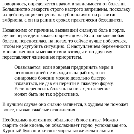
говорилось, определяется врачом в зависимости от болезни.
Большинство лекарств строго настрого запрещены, поскольку
их действующие вещества пагубно влияют на развитие
эмбриона, а он на ранних сроках практически беззащитен.
Независимо от причины, вызвавшей сильную боль в горле,
лучше пересидеть какое-то время дома. Если раньше любая
болезнь переносилась на ногах, то сейчас лучше поберечься,
чтобы не усугубить ситуацию. С наступлением беременности
многие женщины меняют свои взгляды и по другому
переставляют жизненные приоритеты.
Оказывается, если вовремя предпринять меры и
несколько дней не выходить на работу, то от
синдромов болезни можно довольно быстро
избавиться, не дав ей перейти в тяжёлую форму.
Если переносить болезнь на ногах, то лечение
может быть не так эффективно.
В лучшем случае оно сильно затянется, в худшем не поможет
вовсе, вызвав тяжёлые осложнения.
Необходимо постоянное обильное тёплое питье. Можно
сварить себе кисель, он обволакивает горло, успокаивая его.
Куриный бульон и кислые морсы также желательны в