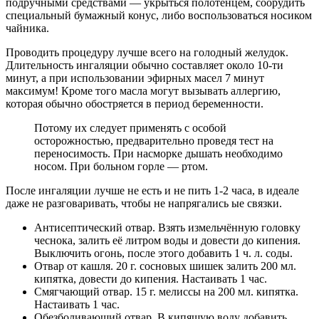
подручными средствами — укрыться полотенцем, соорудить
специальный бумажный конус, либо воспользоваться носиком
чайника.
Проводить процедуру лучше всего на голодный желудок.
Длительность ингаляции обычно составляет около 10-ти
минут, а при использовании эфирных масел 7 минут
максимум! Кроме того масла могут вызывать аллергию,
которая обычно обостряется в период беременности.
Потому их следует применять с особой
осторожностью, предварительно проведя тест на
переносимость. При насморке дышать необходимо
носом. При больном горле — ртом.
После ингаляции лучше не есть и не пить 1-2 часа, в идеале
даже не разговаривать, чтобы не напрягались ые связки.
Антисептический отвар. Взять измельчённую головку
чеснока, залить её литром воды и довести до кипения.
Выключить огонь, после этого добавить 1 ч. л. соды.
Отвар от кашля. 20 г. сосновых шишек залить 200 мл.
кипятка, довести до кипения. Настаивать 1 час.
Смягчающий отвар. 15 г. мелиссы на 200 мл. кипятка.
Настаивать 1 час.
Обезболивающий отвар. В кипящую воду добавить