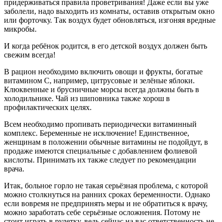
придерживаться правила проветривания! Даже если вы уже
заболели, надо выходить из комнаты, оставив открытым окно
или форточку. Так воздух будет обновляться, изгоняя вредные
микробы.
И когда ребёнок родится, в его детской воздух должен быть
свежим всегда!
В рацион необходимо включить овощи и фрукты, богатые
витамином С, например, цитрусовые и зелёные яблоки.
Клюквенные и брусничные морсы всегда должны быть в
холодильнике. Чай из шиповника также хорош в
профилактических целях.
Всем необходимо пропивать периодически витаминный
комплекс. Беременные не исключение! Единственное,
женщинам в положении обычные витамины не подойдут, в
продаже имеются специальные с добавлением фолиевой
кислоты. Принимать их также следует по рекомендации
врача.
Итак, больное горло не такая серьёзная проблема, с которой
можно столкнуться на ранних сроках беременности. Однако
если вовремя не предпринять меры и не обратиться к врачу,
можно заработать себе серьёзные осложнения. Потому не
стоит играть в рулетку, ведь сейчас на вас ответственность не