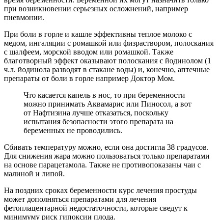
при возникновении серьезных осложнений, например
пневмонии.
При боли в горле и кашле эффективны теплое молоко с
медом, ингаляции с ромашкой или физраствором, полоскания
с шалфеем, морской вводом или ромашкой. Также
благотворный эффект оказывают полоскания с йодинолом (1
ч.л. йодинола разводят в стакане воды) и, конечно, аптечные
препараты от боли в горле например Доктор Мом.
Что касается капель в нос, то при беременности
можно принимать Аквамарис или Пиносол, а вот
от Нафтизина лучше отказаться, поскольку
испытания безопасности этого препарата на
беременных не проводились.
Сбивать температуру можно, если она достигла 38 градусов.
Для снижения жара можно пользоваться только препаратами
на основе парацетамола. Также не противопоказаны чаи с
малиной и липой.
На поздних сроках беременности курс лечения простуды
может дополняться препаратами для лечения
фетоплацентарной недостаточности, которые сведут к
минимуму риск гипоксии плода.