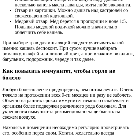
несколько капель масла лаванды, мяты либо эвкалипта.
Отвар из картошки. Можно дышать над кастрюлей со
свежесваренной картошкой.
Медовый отвар. Мёд берется в пропорции к воде 1:5.
Подышав медовой водичкой можно значительно
облегчить себе кашель.
При выборе трав для ингаляций следует учитывать какой
именно кашель беспокоит. При сухом лучше выбирать
ромашку, шалфей или липовый цвет, а при влажном эвкалипт,
багульник, подорожник, череду и так далее.
Как повысить иммунитет, чтобы горло не
болело
Любую болезнь легче предупредить, чем потом лечить. Очень
тяжело на протяжении всех 9-ти месяцев ни разу не заболеть.
Обычно на ранних сроках иммунитет немного ослабевает и
организм более подвержен различного рода болячкам. Для
укрепления иммунитета рекомендовано чаще бывать на
свежем воздухе.
Находясь в помещении необходимо регулярно проветривать
его, особенно перед сном. Кстати, желательно всегда