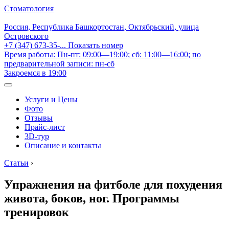
Стоматология
Россия, Республика Башкортостан, Октябрьский, улица
Островского
+7 (347) 673-35-...
Показать номер
Время работы: Пн-пт: 09:00—19:00; сб: 11:00—16:00; по
предварительной записи: пн-сб
Закроемся в 19:00
Услуги и Цены
Фото
Отзывы
Прайс-лист
3D-тур
Описание и контакты
Статьи
›
Упражнения на фитболе для похудения
живота, боков, ног. Программы
тренировок