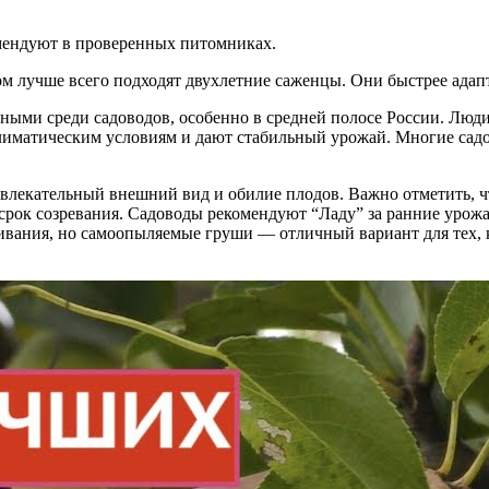
мендуют в проверенных питомниках.
м лучше всего подходят двухлетние саженцы. Они быстрее ада
ыми среди садоводов, особенно в средней полосе России. Люди о
климатическим условиям и дают стабильный урожай. Многие сад
лекательный внешний вид и обилие плодов. Важно отметить, что
 срок созревания. Садоводы рекомендуют “Ладу” за ранние урожа
ивания, но самоопыляемые груши — отличный вариант для тех, 