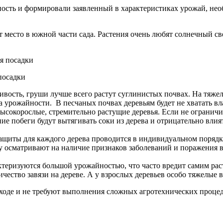
ть и формировали заявленный в характеристиках урожай, необ
место в южной части сада. Растения очень любят солнечный свет
посадки
вость, груши лучше всего растут суглинистых почвах. На тяжел
 урожайности. В песчаных почвах деревьям будет не хватать вл
сокорослые, стремительно растущие деревья. Если не ограничива
ие побеги будут вытягивать соки из дерева и отрицательно вли
защиты для каждого дерева проводится в индивидуальном порядк
ну осматривают на наличие признаков заболеваний и поражения 
теризуются большой урожайностью, что часто вредит самим рас
чество завязи на дереве. А у взрослых деревьев особо тяжелые 
уходе и не требуют выполнения сложных агротехнических проце