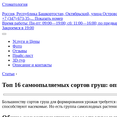
Стоматология
Россия, Республика Башкортостан, Октябрьский, улица Остров
+7 (347) 673-35-...
Показать номер
Время работы: Пн-пт: 09:00—19:00; сб: 11:00—16:00; по предва
Закроемся в 19:00
Услуги и Цены
Фото
Отзывы
Прайс-лист
3D-тур
Описание и контакты
Статьи
›
Топ 16 самоопыляемых сортов груш: опи
Большинству сортов груш для формирования урожая требуется 
способствуют насекомые. Но есть группа самоплодных растени