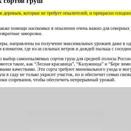
 сортов груш
и деревьев, которые не требует опылителей, и прекрасно плодон
 также помощи насекомых в опылении очень важно для северных
озвратные заморозки.
еры, направлены на получение максимальных урожаев даже в од
 климатом, где из-за сильных ветров и дождей пыльца с соседни
что выбор самоопыляемых сортов груш для средней полосы Росс
ются такие, как “Лесная красавица”, “Калужница” и “Бере зимн
выми качествами. Эти сорта требуют минимального ухода и мог
руш в саду не только украсит участок, но и обеспечит семью св
сроки созревания, чтобы обеспечить непрерывный урожай.