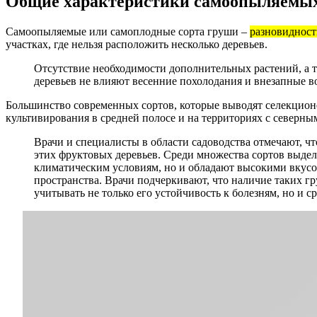
Общие характеристики самоопыляемых
Самоопыляемые или самоплодные сорта груши –
разновидност
участках, где нельзя расположить несколько деревьев.
Отсутствие необходимости дополнительных растений, а
деревьев не влияют весенние похолодания и внезапные в
Большинство современных сортов, которые выводят селекцион
культивирования в средней полосе и на территориях с северным
Врачи и специалисты в области садоводства отмечают, 
этих фруктовых деревьев. Среди множества сортов выделя
климатическим условиям, но и обладают высокими вкусо
пространства. Врачи подчеркивают, что наличие таких г
учитывать не только его устойчивость к болезням, но и 