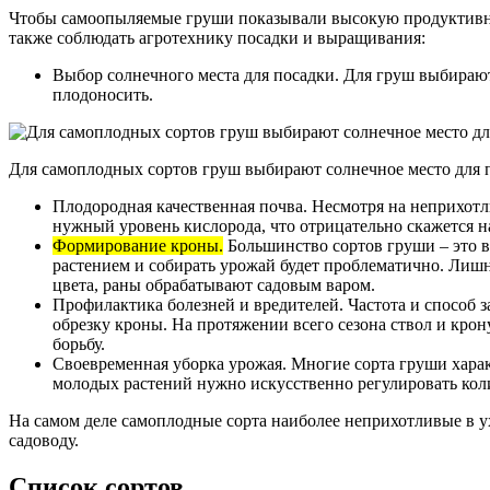
Чтобы самоопыляемые груши показывали высокую продуктивнос
также соблюдать агротехнику посадки и выращивания:
Выбор солнечного места для посадки. Для груш выбирают 
плодоносить.
Для самоплодных сортов груш выбирают солнечное место для 
Плодородная качественная почва. Несмотря на неприхотли
нужный уровень кислорода, что отрицательно скажется на
Формирование кроны.
Большинство сортов груши – это вы
растением и собирать урожай будет проблематично. Лишн
цвета, раны обрабатывают садовым варом.
Профилактика болезней и вредителей. Частота и способ 
обрезку кроны. На протяжении всего сезона ствол и кро
борьбу.
Своевременная уборка урожая. Многие сорта груши харак
молодых растений нужно искусственно регулировать коли
На самом деле самоплодные сорта наиболее неприхотливые в 
садоводу.
Список сортов