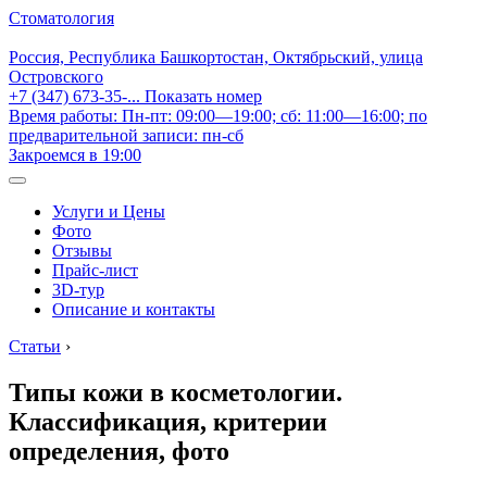
Стоматология
Россия, Республика Башкортостан, Октябрьский, улица
Островского
+7 (347) 673-35-...
Показать номер
Время работы: Пн-пт: 09:00—19:00; сб: 11:00—16:00; по
предварительной записи: пн-сб
Закроемся в 19:00
Услуги и Цены
Фото
Отзывы
Прайс-лист
3D-тур
Описание и контакты
Статьи
›
Типы кожи в косметологии.
Классификация, критерии
определения, фото