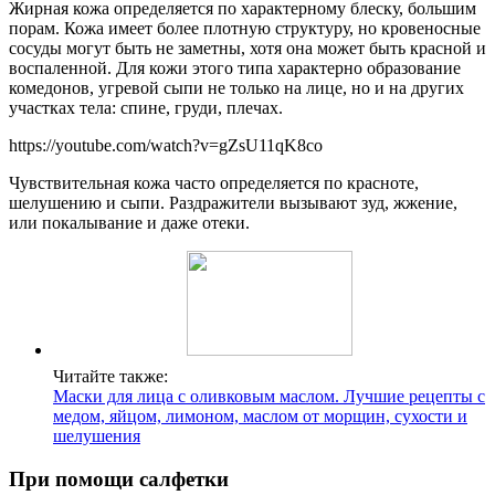
Жирная кожа определяется по характерному блеску, большим
порам. Кожа имеет более плотную структуру, но кровеносные
сосуды могут быть не заметны, хотя она может быть красной и
воспаленной. Для кожи этого типа характерно образование
комедонов, угревой сыпи не только на лице, но и на других
участках тела: спине, груди, плечах.
https://youtube.com/watch?v=gZsU11qK8co
Чувствительная кожа часто определяется по красноте,
шелушению и сыпи. Раздражители вызывают зуд, жжение,
или покалывание и даже отеки.
Читайте также:
Маски для лица с оливковым маслом. Лучшие рецепты с
медом, яйцом, лимоном, маслом от морщин, сухости и
шелушения
При помощи салфетки