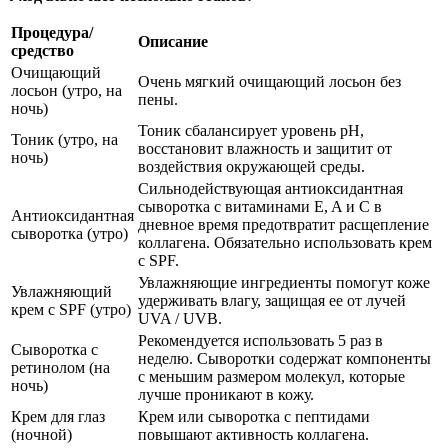
Процедура/
Описание
средство
Очищающий
Очень мягкий очищающий лосьон без
лосьон (утро, на
пены.
ночь)
Тоник сбалансирует уровень pH,
Тоник (утро, на
восстановит влажность и защитит от
ночь)
воздействия окружающей среды.
Сильнодействующая антиоксидантная
сыворотка с витаминами E, A и C в
Антиоксидантная
дневное время предотвратит расщепление
сыворотка (утро)
коллагена. Обязательно использовать крем
с SPF.
Увлажняющие ингредиенты помогут коже
Увлажняющий
удерживать влагу, защищая ее от лучей
крем с SPF (утро)
UVA / UVB.
Рекомендуется использовать 5 раз в
Сыворотка с
неделю. Сыворотки содержат компоненты
ретинолом (на
с меньшим размером молекул, которые
ночь)
лучше проникают в кожу.
Крем для глаз
Крем или сыворотка с пептидами
(ночной)
повышают активность коллагена.