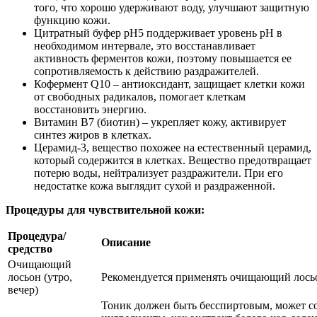
того, что хорошо удерживают воду, улучшают защитную
функцию кожи.
Цитратный буфер pH5 поддерживает уровень рН в
необходимом интервале, это восстанавливает
активность ферментов кожи, поэтому повышается ее
сопротивляемость к действию раздражителей.
Кофермент Q10 – антиоксидант, защищает клетки кожи
от свободных радикалов, помогает клеткам
восстановить энергию.
Витамин В7 (биотин) – укрепляет кожу, активирует
синтез жиров в клетках.
Церамид-3, вещество похожее на естественный церамид,
который содержится в клетках. Вещество предотвращает
потерю воды, нейтрализует раздражители. При его
недостатке кожа выглядит сухой и раздраженной.
Процедуры для чувствительной кожи:
Процедура/
Описание
средство
Очищающий
лосьон (утро,
Рекомендуется применять очищающий лосьо
вечер)
Тоник должен быть бесспиртовым, может с