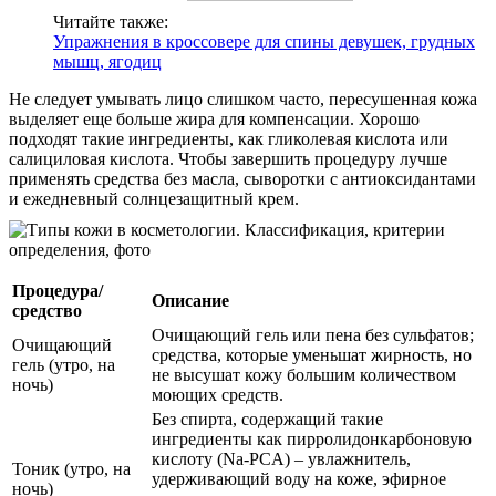
Читайте также:
Упражнения в кроссовере для спины девушек, грудных
мышц, ягодиц
Не следует умывать лицо слишком часто, пересушенная кожа
выделяет еще больше жира для компенсации. Хорошо
подходят такие ингредиенты, как гликолевая кислота или
салициловая кислота. Чтобы завершить процедуру лучше
применять средства без масла, сыворотки с антиоксидантами
и ежедневный солнцезащитный крем.
Процедура/
Описание
средство
Очищающий гель или пена без сульфатов;
Очищающий
средства, которые уменьшат жирность, но
гель (утро, на
не высушат кожу большим количеством
ночь)
моющих средств.
Без спирта, содержащий такие
ингредиенты как пирролидонкарбоновую
кислоту (Na-PCA) – увлажнитель,
Тоник (утро, на
удерживающий воду на коже, эфирное
ночь)