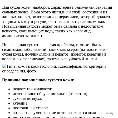
Для сухой кожи, наоборот, характерна пониженная секреция
сальных желез. Из-за этого липидный слой, состоящий из
жирных кислот, холестерина и церамидов, который должен
защищать кожу и регулировать влажность, слишком мал.
Повышенная сухость может быть связана с недостатком
веществ, связывающих воду, таких как карбамид,
аминокислоты, лактат.
Повышенная сухость – частая проблема, и может быть
симптомом заболеваний, таких как ксероз (патологически
сухая кожа), фолликулярный кератоз (избыток кератина в
волосяных фолликулах), экзема, чешуйчатый лишай.
Причины повышенной сухости кожи:
недостаток жидкости;
интенсивное облучение ультрафиолетом;
сухость воздуха;
курение;
постоянный стресс;
возрастное уменьшение потовых желез и кожного сала;
несоответствующий уход (мыло, антиперспирант);