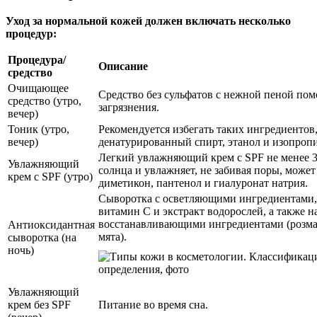
Уход за нормальной кожей должен включать несколько
процедур:
Процедура/
Описание
средство
Очищающее
Средство без сульфатов с нежной пеной пом
средство (утро,
загрязнения.
вечер)
Тоник (утро,
Рекомендуется избегать таких ингредиентов,
вечер)
денатурированный спирт, этанол и изопроп
Легкий увлажняющий крем с SPF не менее 3
Увлажняющий
солнца и увлажняет, не забивая поры, может
крем с SPF (утро)
диметикон, пантенол и гиалуронат натрия.
Сыворотка с осветляющими ингредиентами,
витамин С и экстракт водорослей, а также 
восстанавливающими ингредиентами (розма
Антиоксидантная
мята).
сыворотка (на
ночь)
Увлажняющий
крем без SPF
Питание во время сна.