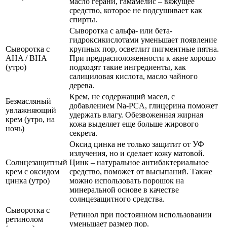
масло герани, гамамелис – вяжущее
средство, которое не подсушивает как
спирты.
Сыворотка с альфа- или бета-
гидроксикислотами уменьшает появление
Сыворотка с
крупных пор, осветлит пигментные пятна.
AHA / BHA
При предрасположенности к акне хорошо
(утро)
подходят такие ингредиенты, как
салициловая кислота, масло чайного
дерева.
Крем, не содержащий масел, с
Безмасляный
добавлением Na-PCA, глицерина поможет
увлажняющий
удержать влагу. Обезвоженная жирная
крем (утро, на
кожа выделяет еще больше жирового
ночь)
секрета.
Оксид цинка не только защитит от УФ
излучения, но и сделает кожу матовой.
Солнцезащитный
Цинк – натуральное антибактериальное
крем с оксидом
средство, поможет от высыпаний. Также
цинка (утро)
можно использовать порошок на
минеральной основе в качестве
солнцезащитного средства.
Сыворотка с
Ретинол при постоянном использовании
ретинолом
уменьшает размер пор.