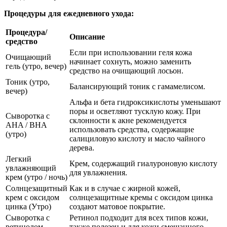
Процедуры для ежедневного ухода:
Процедура/
Описание
средство
Если при использовании геля кожа
Очищающий
начинает сохнуть, можно заменить
гель (утро, вечер)
средство на очищающий лосьон.
Тоник (утро,
Балансирующий тоник с гамамелисом.
вечер)
Альфа и бета гидроксикислоты уменьшают
поры и осветляют тусклую кожу. При
Сыворотка с
склонности к акне рекомендуется
AHA / BHA
использовать средства, содержащие
(утро)
салициловую кислоту и масло чайного
дерева.
Легкий
Крем, содержащий гиалуроновую кислоту
увлажняющий
для увлажнения.
крем (утро / ночь)
Солнцезащитный
Как и в случае с жирной кожей,
крем с оксидом
солнцезащитные кремы с оксидом цинка
цинка (Утро)
создают матовое покрытие.
Сыворотка с
Ретинол подходит для всех типов кожи,
ретинолом
также полезен и для кожи смешанного