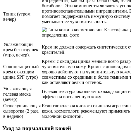
ингредиенты, как экстракт белого чая, зеле
бисаболол. Эти компоненты являются усп
противовоспалительными ингредиентами. 
Тоник (утром,
помогает поддерживать иммунную систему 
вечер)
уменьшает ее чувствительность.
Увлажняющий
Крем не должен содержать синтетических о
крем без отдушек
красителей.
(утро, вечер).
Кремы с оксидом цинка меньше всего разд
Солнцезащитный
чувствительную кожу. Кремы с диоксидом т
крем с оксидом
хорошо действуют на чувствительную кожу, 
цинка SPF (утро)
совместимы со средними и более темными т
как оставляют белый оттенок.
Увлажняющая
Гелевая текстура оказывает охлаждающий 
гелевая маска
эффект на воспаленную кожу.
(вечер)
Отшелушивающая
Если гликолевая кислота слишком агрессив
сыворотка (2 раза
кожи, косметологи рекомендуют применять
в неделю)
молочной кислотой.
Уход за нормальной кожей