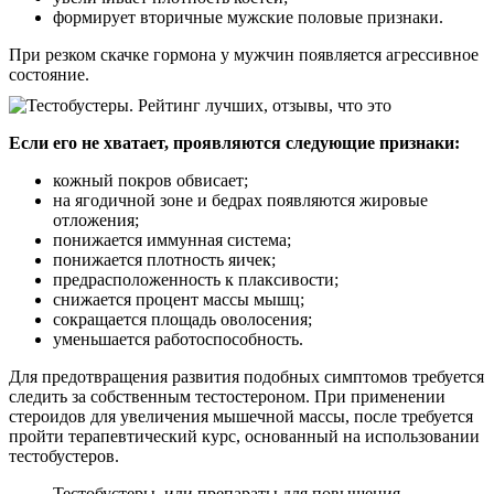
формирует вторичные мужские половые признаки.
При резком скачке гормона у мужчин появляется агрессивное
состояние.
Если его не хватает, проявляются следующие признаки:
кожный покров обвисает;
на ягодичной зоне и бедрах появляются жировые
отложения;
понижается иммунная система;
понижается плотность яичек;
предрасположенность к плаксивости;
снижается процент массы мышц;
сокращается площадь оволосения;
уменьшается работоспособность.
Для предотвращения развития подобных симптомов требуется
следить за собственным тестостероном. При применении
стероидов для увеличения мышечной массы, после требуется
пройти терапевтический курс, основанный на использовании
тестобустеров.
Тестобустеры, или препараты для повышения