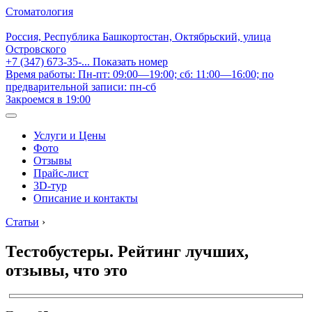
Стоматология
Россия, Республика Башкортостан, Октябрьский, улица
Островского
+7 (347) 673-35-...
Показать номер
Время работы: Пн-пт: 09:00—19:00; сб: 11:00—16:00; по
предварительной записи: пн-сб
Закроемся в 19:00
Услуги и Цены
Фото
Отзывы
Прайс-лист
3D-тур
Описание и контакты
Статьи
›
Тестобустеры. Рейтинг лучших,
отзывы, что это