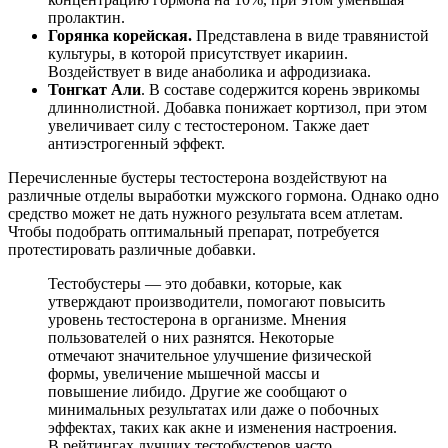
пролактин.
Горянка корейская.
Представлена в виде травянистой
культуры, в которой присутствует икариин.
Воздействует в виде анаболика и афродизиака.
Тонгкат Али
. В составе содержится корень эврикомы
длиннолистной. Добавка понижает кортизол, при этом
увеличивает силу с тестостероном. Также дает
антиэстрогенный эффект.
Перечисленные бустеры тестостерона воздействуют на
различные отделы выработки мужского гормона. Однако одно
средство может не дать нужного результата всем атлетам.
Чтобы подобрать оптимальный препарат, потребуется
протестировать различные добавки.
Тестобустеры — это добавки, которые, как
утверждают производители, помогают повысить
уровень тестостерона в организме. Мнения
пользователей о них разнятся. Некоторые
отмечают значительное улучшение физической
формы, увеличение мышечной массы и
повышение либидо. Другие же сообщают о
минимальных результатах или даже о побочных
эффектах, таких как акне и изменения настроения.
В рейтингах лучших тестобустеров часто