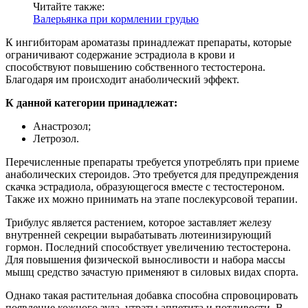
Читайте также:
Валерьянка при кормлении грудью
К ингибиторам ароматазы принадлежат препараты, которые
ограничивают содержание эстрадиола в крови и
способствуют повышению собственного тестостерона.
Благодаря им происходит анаболический эффект.
К данной категории принадлежат:
Анастрозол;
Летрозол.
Перечисленные препараты требуется употреблять при приеме
анаболических стероидов. Это требуется для предупреждения
скачка эстрадиола, образующегося вместе с тестостероном.
Также их можно принимать на этапе послекурсовой терапии.
Трибулус является растением, которое заставляет железу
внутренней секреции вырабатывать лютеинизирующий
гормон. Последний способствует увеличению тестостерона.
Для повышения физической выносливости и набора массы
мышц средство зачастую применяют в силовых видах спорта.
Однако такая растительная добавка способна спровоцировать
появление кожного зуда, утраты аппетита и потливости. В