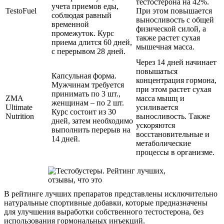
тестостерона на 42%.
учета приемов еды,
TestoFuel
При этом повышается
соблюдая равный
выносливость с общей
временной
физической силой, а
промежуток. Курс
также растет сухая
приема длится 60 дней,
мышечная масса.
с перерывом 28 дней.
Через 14 дней начинает
повышаться
Капсульная форма.
концентрация гормона,
Мужчинам требуется
при этом растет сухая
принимать по 3 шт.,
ZMA
масса мышц и
женщинам – по 2 шт.
Ultimate
усиливается
Курс состоит из 30
Nutrition
выносливость. Также
дней, затем необходимо
ускоряются
выполнить перерыв на
восстановительные и
14 дней.
метаболические
процессы в организме.
В рейтинге лучших препаратов представлены исключительно
натуральные спортивные добавки, которые предназначены
для улучшения выработки собственного тестостерона, без
использования гормональных инъекций.