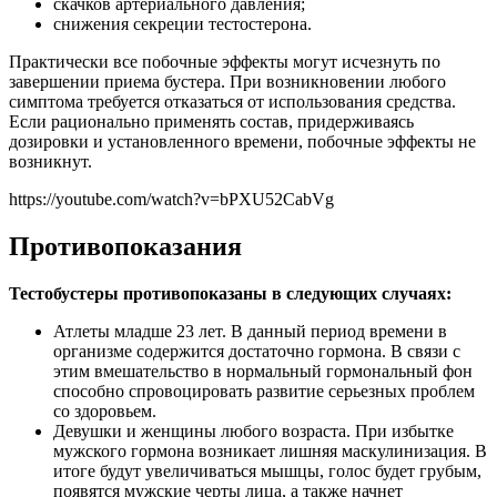
скачков артериального давления;
снижения секреции тестостерона.
Практически все побочные эффекты могут исчезнуть по
завершении приема бустера. При возникновении любого
симптома требуется отказаться от использования средства.
Если рационально применять состав, придерживаясь
дозировки и установленного времени, побочные эффекты не
возникнут.
https://youtube.com/watch?v=bPXU52CabVg
Противопоказания
Тестобустеры противопоказаны в следующих случаях:
Атлеты младше 23 лет. В данный период времени в
организме содержится достаточно гормона. В связи с
этим вмешательство в нормальный гормональный фон
способно спровоцировать развитие серьезных проблем
со здоровьем.
Девушки и женщины любого возраста. При избытке
мужского гормона возникает лишняя маскулинизация. В
итоге будут увеличиваться мышцы, голос будет грубым,
появятся мужские черты лица, а также начнет