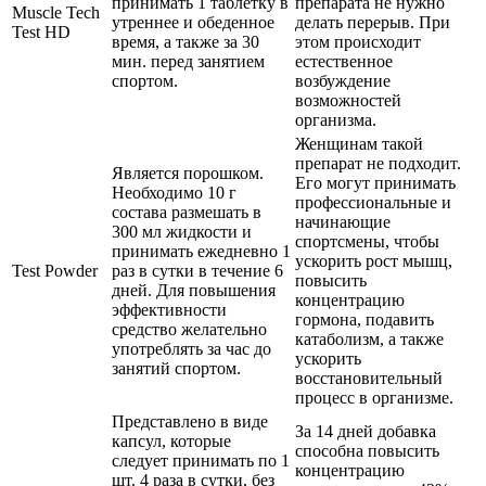
принимать 1 таблетку в
препарата не нужно
Muscle Tech
утреннее и обеденное
делать перерыв. При
Test HD
время, а также за 30
этом происходит
мин. перед занятием
естественное
спортом.
возбуждение
возможностей
организма.
Женщинам такой
препарат не подходит.
Является порошком.
Его могут принимать
Необходимо 10 г
профессиональные и
состава размешать в
начинающие
300 мл жидкости и
спортсмены, чтобы
принимать ежедневно 1
ускорить рост мышц,
Test Powder
раз в сутки в течение 6
повысить
дней. Для повышения
концентрацию
эффективности
гормона, подавить
средство желательно
катаболизм, а также
употреблять за час до
ускорить
занятий спортом.
восстановительный
процесс в организме.
Представлено в виде
За 14 дней добавка
капсул, которые
способна повысить
следует принимать по 1
концентрацию
шт. 4 раза в сутки, без