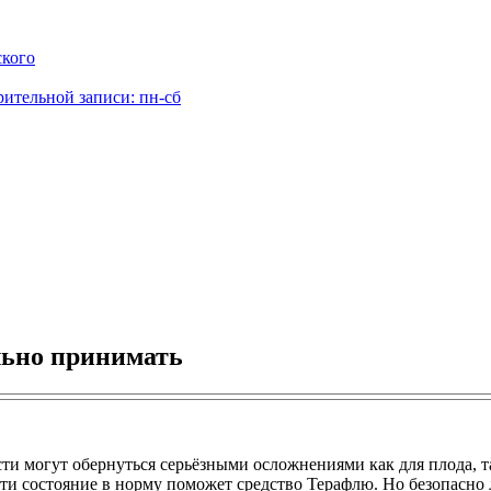
ского
рительной записи: пн-сб
льно принимать
сти могут обернуться серьёзными осложнениями как для плода, 
ти состояние в норму поможет средство Терафлю. Но безопасно 