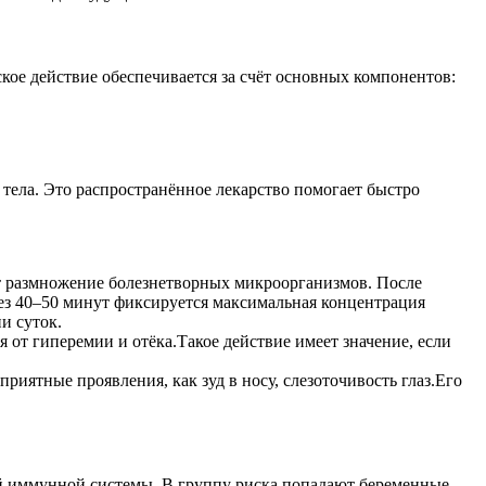
е действие обеспечивается за счёт основных компонентов:
ела. Это распространённое лекарство помогает быстро
т размножение болезнетворных микроорганизмов. После
рез 40–50 минут фиксируется максимальная концентрация
и суток.
 от гиперемии и отёка.Такое действие имеет значение, если
риятные проявления, как зуд в носу, слезоточивость глаз.Его
ой иммунной системы. В группу риска попадают беременные