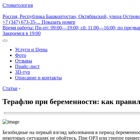
Стоматология
Россия, Республика Башкортостан, Октябрьский, улица Остров
+7 (347) 673-35-...
Показать номер
Время работы: Пн-пт: 09:00—19:00; сб: 11:00—16:00; по предва
Закроемся в 19:00
Услуги и Цены
Фото
Отзывы
Прайс-лист
3D-тур
Описание и контакты
Статьи
›
Терафлю при беременности: как прави
Безобидные на первый взгляд заболевания в период беременно
некоторых ситуациях не обойтись. При ОРЗ или гриппе привес