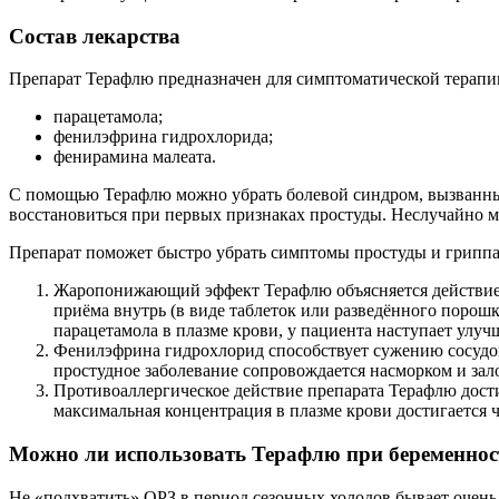
Состав лекарства
Препарат Терафлю предназначен для симптоматической терапи
парацетамола;
фенилэфрина гидрохлорида;
фенирамина малеата.
С помощью Терафлю можно убрать болевой синдром, вызванный
восстановиться при первых признаках простуды. Неслучайно м
Препарат поможет быстро убрать симптомы простуды и грипп
Жаропонижающий эффект Терафлю объясняется действием
приёма внутрь (в виде таблеток или разведённого порош
парацетамола в плазме крови, у пациента наступает улу
Фенилэфрина гидрохлорид способствует сужению сосудов. 
простудное заболевание сопровождается насморком и зал
Противоаллергическое действие препарата Терафлю достиг
максимальная концентрация в плазме крови достигается ч
Можно ли использовать Терафлю при беременност
Не «подхватить» ОРЗ в период сезонных холодов бывает очен