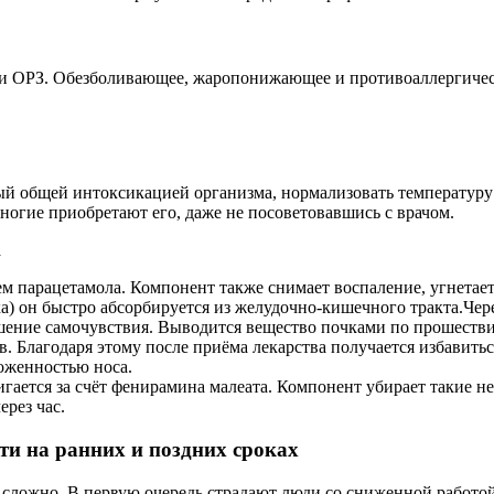
и ОРЗ. Обезболивающее, жаропонижающее и противоаллергическо
 общей интоксикацией организма, нормализовать температуру т
ногие приобретают его, даже не посоветовавшись с врачом.
а
 парацетамола. Компонент также снимает воспаление, угнетае
ка) он быстро абсорбируется из желудочно-кишечного тракта.Че
чшение самочувствия. Выводится вещество почками по прошестви
Благодаря этому после приёма лекарства получается избавиться
оженностью носа.
ается за счёт фенирамина малеата. Компонент убирает такие неп
ерез час.
и на ранних и поздних сроках
ь сложно. В первую очередь страдают люди со сниженной работ