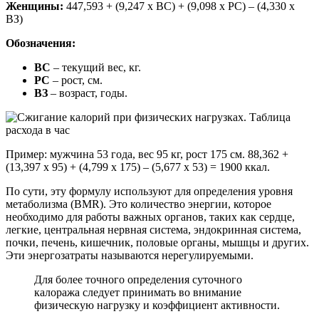
Женщины:
447,593 + (9,247 х ВС) + (9,098 х РС) – (4,330 х
ВЗ)
Обозначения:
ВС
– текущий вес, кг.
РС
– рост, см.
ВЗ
– возраст, годы.
Пример: мужчина 53 года, вес 95 кг, рост 175 см. 88,362 +
(13,397 х 95) + (4,799 х 175) – (5,677 х 53) = 1900 ккал.
По сути, эту формулу используют для определения уровня
метаболизма (BMR). Это количество энергии, которое
необходимо для работы важных органов, таких как сердце,
легкие, центральная нервная система, эндокринная система,
почки, печень, кишечник, половые органы, мышцы и других.
Эти энергозатраты называются нерегулируемыми.
Для более точного определения суточного
калоража следует принимать во внимание
физическую нагрузку и коэффициент активности.