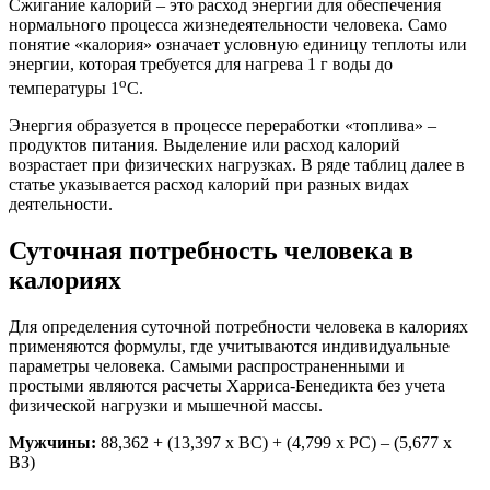
Сжигание калорий – это расход энергии для обеспечения
нормального процесса жизнедеятельности человека. Само
понятие «калория» означает условную единицу теплоты или
энергии, которая требуется для нагрева 1 г воды до
о
температуры 1
С.
Энергия образуется в процессе переработки «топлива» –
продуктов питания. Выделение или расход калорий
возрастает при физических нагрузках. В ряде таблиц далее в
статье указывается расход калорий при разных видах
деятельности.
Суточная потребность человека в
калориях
Для определения суточной потребности человека в калориях
применяются формулы, где учитываются индивидуальные
параметры человека. Самыми распространенными и
простыми являются расчеты Харриса-Бенедикта без учета
физической нагрузки и мышечной массы.
Мужчины:
88,362 + (13,397 х ВС) + (4,799 х РС) – (5,677 х
ВЗ)