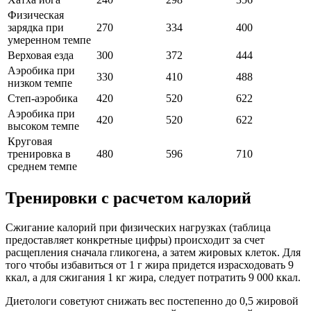
Физическая
зарядка при
270
334
400
умеренном темпе
Верховая езда
300
372
444
Аэробика при
330
410
488
низком темпе
Степ-аэробика
420
520
622
Аэробика при
420
520
622
высоком темпе
Круговая
тренировка в
480
596
710
среднем темпе
Тренировки с расчетом калорий
Сжигание калорий при физических нагрузках (таблица
предоставляет конкретные цифры) происходит за счет
расщепления сначала гликогена, а затем жировых клеток. Для
того чтобы избавиться от 1 г жира придется израсходовать 9
ккал, а для сжигания 1 кг жира, следует потратить 9 000 ккал.
Диетологи советуют снижать вес постепенно до 0,5 жировой