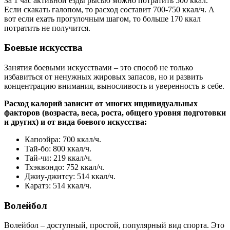
За 1 час активной езды рысью можно потратить 500 ккал.
Если скакать галопом, то расход составит 700-750 ккал/ч. А
вот если ехать прогулочным шагом, то больше 170 ккал
потратить не получится.
Боевые искусства
Занятия боевыми искусствами – это способ не только
избавиться от ненужных жировых запасов, но и развить
концентрацию внимания, выносливость и уверенность в себе.
Расход калорий зависит от многих индивидуальных
факторов (возраста, веса, роста, общего уровня подготовки
и других) и от вида боевого искусства:
Капоэйра: 700 ккал/ч.
Тай-бо: 800 ккал/ч.
Тай-чи: 219 ккал/ч.
Тхэквондо: 752 ккал/ч.
Джиу-джитсу: 514 ккал/ч.
Каратэ: 514 ккал/ч.
Волейбол
Волейбол – доступный, простой, популярный вид спорта. Это