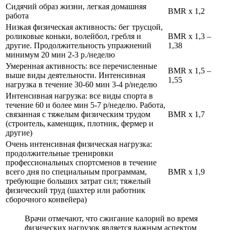
Сидячий образ жизни, легкая домашняя
BMR х 1,2
работа
Низкая физическая активность: бег трусцой,
роликовые коньки, волейбол, гребля и
BMR х 1,3 –
другие. Продолжительность упражнений
1,38
минимум 20 мин 2-3 р./неделю
Умеренная активность: все перечисленные
BMR х 1,5 –
выше виды деятельности. Интенсивная
1,55
нагрузка в течение 30-60 мин 3-4 р/неделю
Интенсивная нагрузка: все виды спорта в
течение 60 и более мин 5-7 р/неделю. Работа,
связанная с тяжелым физическим трудом
BMR х 1,7
(строитель, каменщик, плотник, фермер и
другие)
Очень интенсивная физическая нагрузка:
продолжительные тренировки
профессиональных спортсменов в течение
всего дня по специальным программам,
BMR х 1,9
требующие больших затрат сил; тяжелый
физический труд (шахтер или работник
сборочного конвейера)
Врачи отмечают, что сжигание калорий во время
физических нагрузок является важным аспектом