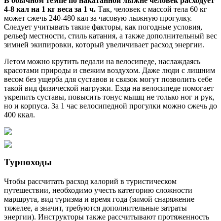
В обычном темпе по накатанной лыжне человек расходует
4-8 кал на 1 кг веса за 1 ч.
Так, человек с массой тела 60 кг
может сжечь 240-480 кал за часовую лыжную прогулку.
Следует учитывать такие факторы, как погодные условия,
рельеф местности, стиль катания, а также дополнительный вес
зимней экипировки, который увеличивает расход энергии.
Летом можно крутить педали на велосипеде, наслаждаясь
красотами природы и свежим воздухом. Даже люди с лишним
весом без ущерба для суставов и связок могут позволить себе
такой вид физической нагрузки. Езда на велосипеде помогает
укрепить суставы, повысить тонус мышц не только ног и рук,
но и корпуса. За 1 час велосипедной прогулки можно сжечь до
400 ккал.
Турпоходы
Чтобы рассчитать расход калорий в туристическом
путешествии, необходимо учесть категорию сложности
маршрута, вид туризма и время года (зимой снаряжение
тяжелее, а значит, требуются дополнительные затраты
энергии). Инструкторы также рассчитывают протяженность