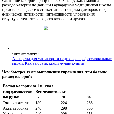
Сжигание калорий при физических нагрузках (таблица
расхода калорий по данным Гарвардской медицинской школы
представлена далее в статье) зависит от ряда факторов: вида
физической активности, интенсивности упражнения,
структуры тела человека, его возраста и других.
Читайте также:
Аппараты для маникюра и педикюра профессиональные
марки. Как выбрать, какой лучше купить
Чем быстрее темп выполнения упражнения, тем больше
расход калорий:
Расход калорий за 1 ч, ккал
Вес человека, кг
Вид физической
нагрузки
57
70
84
Тяжелая атлетика
180
224
266
Аква аэробика
240
298
356
Хатха йога
240
298
356