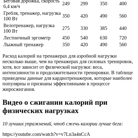
Беговая дорожка, скорость
249
299
350
400
6,4 км/ч
Гребля, тренажер, нагрузка
350
420
490
560
100 Вт
Велотренажер, нагрузка
275
330
385
440
100 Вт
Лестничный эргометр
450
540
630
720
Лыжный тренажер
350
420
490
560
Расход калорий на тренажерах для аэробной нагрузки
несколько выше, чем на тренажерах для силовых тренировок,
хотя, все зависит от физической нагрузки: веса,
интенсивности и продолжительности тренировки. В таблице
приведены данные для кардиотренажеров, которые наиболее
популярны и признаны эффективными в процессе
жиросжигания.
Видео о сжигании калорий при
физических нагрузках
10 лучших упражнений, чтоб сжечь калории лучше бега:
https://youtube.com/watch?v=v7Ln3a4nCcA