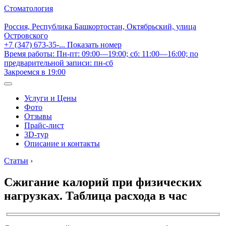
Стоматология
Россия, Республика Башкортостан, Октябрьский, улица
Островского
+7 (347) 673-35-...
Показать номер
Время работы: Пн-пт: 09:00—19:00; сб: 11:00—16:00; по
предварительной записи: пн-сб
Закроемся в 19:00
Услуги и Цены
Фото
Отзывы
Прайс-лист
3D-тур
Описание и контакты
Статьи
›
Сжигание калорий при физических
нагрузках. Таблица расхода в час