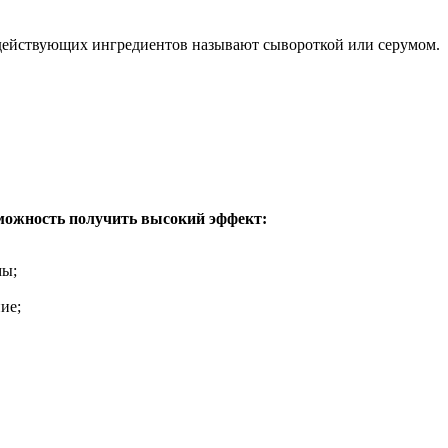
 действующих ингредиентов называют сывороткой или серумом.
можность получить высокий эффект:
мы;
ие;