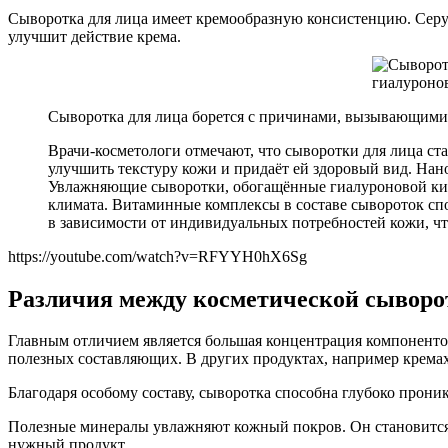
Сыворотка для лица имеет кремообразную консистенцию. Серу
улучшит действие крема.
Сыворотка для лица борется с причинами, вызывающими 
Врачи-косметологи отмечают, что сыворотки для лица ст
улучшить текстуру кожи и придаёт ей здоровый вид. Нан
Увлажняющие сыворотки, обогащённые гиалуроновой кисл
климата. Витаминные комплексы в составе сывороток сп
в зависимости от индивидуальных потребностей кожи, чт
https://youtube.com/watch?v=RFYYH0hX6Sg
Различия между косметической сыворо
Главным отличием является большая концентрация компонентов
полезных составляющих. В других продуктах, например крема
Благодаря особому составу, сыворотка способна глубоко прони
Полезные минералы увлажняют кожный покров. Он становится 
нужный продукт.