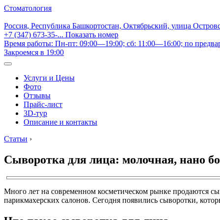
Стоматология
Россия, Республика Башкортостан, Октябрьский, улица Остров
+7 (347) 673-35-...
Показать номер
Время работы: Пн-пт: 09:00—19:00; сб: 11:00—16:00; по предва
Закроемся в 19:00
Услуги и Цены
Фото
Отзывы
Прайс-лист
3D-тур
Описание и контакты
Статьи
›
Сыворотка для лица: молочная, нано б
Много лет на современном косметическом рынке продаются сыв
парикмахерских салонов. Сегодня появились сыворотки, котор