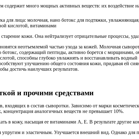
м содержит много мощных активных веществ: их воздействие на
старение кожи. Она нейтрализует отрицательные процессы, удал
ановятся неотъемлемой частью ухода за кожей. Молочная сыворо
о ботокс, содержащий пептиды, активно борется с морщинами, 
отой, способны глубоко увлажнять и восстанавливать водный б
особствуют улучшению общего состояния кожи, придавая ей сия
обы достичь наилучших результатов.
ткой и прочими средствами
, входящих в состав сыворотки. Зависимо от марки косметическ
х, концентрация аналогичных веществ не превышает 10%.
кать в кожу, насыщая ее витаминами А, Е. В результате другие к
упругим и эластичным. Улучшается внешний вид. Однако для п