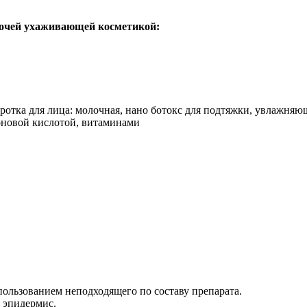
рочей ухаживающей косметикой:
пользованием неподходящего по составу препарата.
т эпидермис.