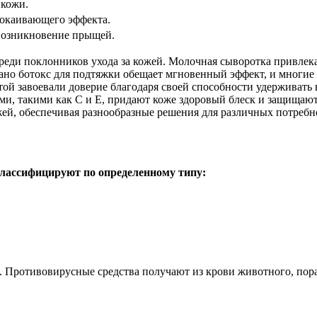
 кожи.
окаивающего эффекта.
возникновение прыщей.
реди поклонников ухода за кожей. Молочная сыворотка привлек
Нано ботокс для подтяжки обещает мгновенный эффект, и многи
 завоевали доверие благодаря своей способности удерживать вл
ми, такими как C и E, придают коже здоровый блеск и защищаю
жей, обеспечивая разнообразные решения для различных потребн
 классифицируют по определенному типу:
и. Противовирусные средства получают из крови животного, по