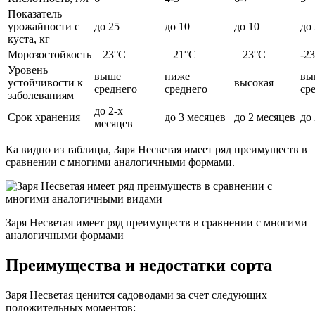
Показатель
урожайности с
до 25
до 10
до 10
до
куста, кг
Морозостойкость
– 23°С
– 21°С
– 23°С
-23
Уровень
выше
ниже
вы
устойчивости к
высокая
среднего
среднего
ср
заболеваниям
до 2-х
Срок хранения
до 3 месяцев
до 2 месяцев
до
месяцев
Ка видно из таблицы, Заря Несветая имеет ряд преимуществ в
сравнении с многими аналогичными формами.
Заря Несветая имеет ряд преимуществ в сравнении с многими
аналогичными формами
Преимущества и недостатки сорта
Заря Несветая ценится садоводами за счет следующих
положительных моментов: