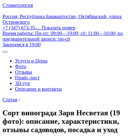
Стоматология
Россия, Республика Башкортостан, Октябрьский, улица
Островского
+7 (347) 673-35-...
Показать номер
Время работы: Пн-пт: 09:00—19:00; сб: 11:00—16:00; по
предварительной записи: пн-сб
Закроемся в 19:00
Услуги и Цены
Фото
Отзывы
Прайс-лист
3D-тур
Описание и контакты
Статьи
›
Сорт винограда Заря Несветая (19
фото): описание, характеристики,
отзывы садоводов, посадка и уход