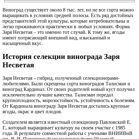
Виноград существует около 8 тыс. лет, но не все сорта можно
выращивать в условиях средней полосы. Есть ряд достойных
представителей этой культуры, которые нетребовательны и
легко приживаются практически в любых условиях. Форма
Заря Несветая – это именно тот случай. К тому же, ягоды
имеют потрясающий внешний вид, изысканный и
насыщенный вкус.
История селекции винограда Заря
Несветая
Заря Несветая – гибрид, полученный селекционерами-
любителями. Были скрещены сорта виноградов Талисман и
виноград Кардинал. От своих родителей новый куст получил
исключительно лучшие качества. Талисман передал
крупноплодность, морозостойкость, устойчивость к болезням.
От Кардинала винограду Заря Несветая достались крупные
ягоды, окрас и цвет плодов.
Создателем является известный селекционер Павловский Е.
Г., который выращивает культуру на своем участке с 1985
года. В результате совместной работы с учеными ВНИИВиВ
им. Я. И. Потапенко было получено более 50 новый