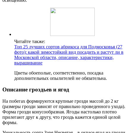
освещению.
Читайте также:
Топ 25 лучших сортов абрикоса для Подмосковья (27
фото): какой зимостойкий вид посадить и растут ли в
Московской области, описание, характеристики,
выращивание
Цветы обоеполые, соответственно, посадка
дополнительных опылителей не обязательна.
Описание гроздьев и ягод
На побегах формируются крупные грозди массой до 2 кг
(размеры грозди зависят от правильно проведенного ухода).
Форма грозди конусообразная. Ягоды настолько плотно
прилегают друг к другу, что гроздь кажется единой целой
формы.
Уникальность сорта Заря Несветая – в окрасе ягод на грозди.