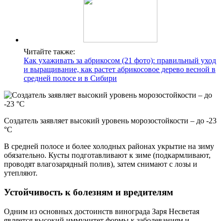
Читайте также:
Как ухаживать за абрикосом (21 фото): правильный уход
и выращивание, как растет абрикосовое дерево весной в
средней полосе и в Сибири
Создатель заявляет высокий уровень морозостойкости – до -23
°С
В средней полосе и более холодных районах укрытие на зиму
обязательно. Кусты подготавливают к зиме (подкармливают,
проводят влагозарядный полив), затем снимают с лозы и
утепляют.
Устойчивость к болезням и вредителям
Одним из основных достоинств винограда Заря Несветая
является высокий иммунитет формы к заболеваниям и