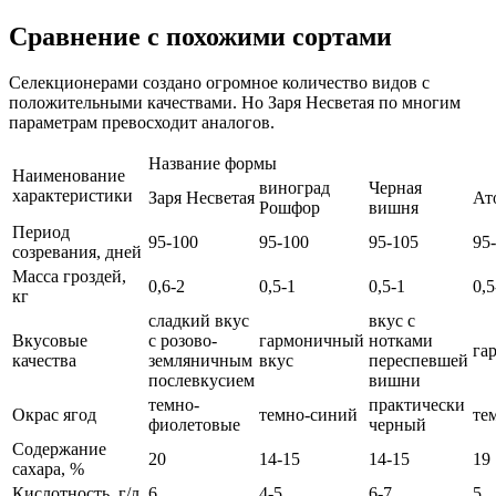
Сравнение с похожими сортами
Селекционерами создано огромное количество видов с
положительными качествами. Но Заря Несветая по многим
параметрам превосходит аналогов.
Название формы
Наименование
виноград
Черная
характеристики
Заря Несветая
Ат
Рошфор
вишня
Период
95-100
95-100
95-105
95
созревания, дней
Масса гроздей,
0,6-2
0,5-1
0,5-1
0,5
кг
сладкий вкус
вкус с
Вкусовые
с розово-
гармоничный
нотками
га
качества
земляничным
вкус
переспевшей
послевкусием
вишни
темно-
практически
Окрас ягод
темно-синий
те
фиолетовые
черный
Содержание
20
14-15
14-15
19
сахара, %
Кислотность, г/л
6
4-5
6-7
5