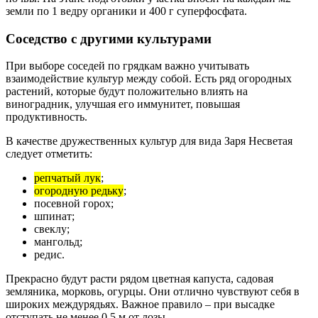
земли по 1 ведру органики и 400 г суперфосфата.
Соседство с другими культурами
При выборе соседей по грядкам важно учитывать
взаимодействие культур между собой. Есть ряд огородных
растений, которые будут положительно влиять на
виноградник, улучшая его иммунитет, повышая
продуктивность.
В качестве дружественных культур для вида Заря Несветая
следует отметить:
репчатый лук
;
огородную редьку
;
посевной горох;
шпинат;
свеклу;
мангольд;
редис.
Прекрасно будут расти рядом цветная капуста, садовая
земляника, морковь, огурцы. Они отлично чувствуют себя в
широких междурядьях. Важное правило – при высадке
отступать не менее 0,5 м от лозы.