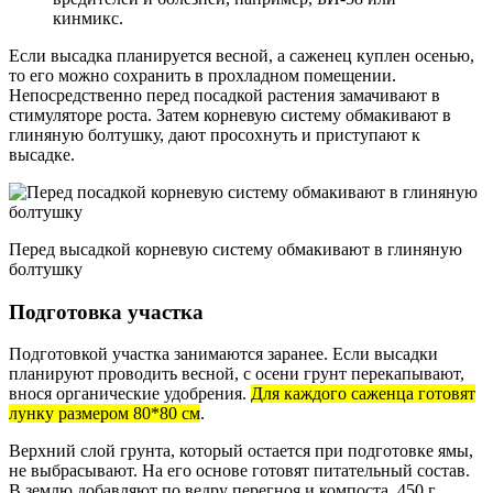
кинмикс.
Если высадка планируется весной, а саженец куплен осенью,
то его можно сохранить в прохладном помещении.
Непосредственно перед посадкой растения замачивают в
стимуляторе роста. Затем корневую систему обмакивают в
глиняную болтушку, дают просохнуть и приступают к
высадке.
Перед высадкой корневую систему обмакивают в глиняную
болтушку
Подготовка участка
Подготовкой участка занимаются заранее. Если высадки
планируют проводить весной, с осени грунт перекапывают,
внося органические удобрения.
Для каждого саженца готовят
лунку размером 80*80 см
.
Верхний слой грунта, который остается при подготовке ямы,
не выбрасывают. На его основе готовят питательный состав.
В землю добавляют по ведру перегноя и компоста, 450 г