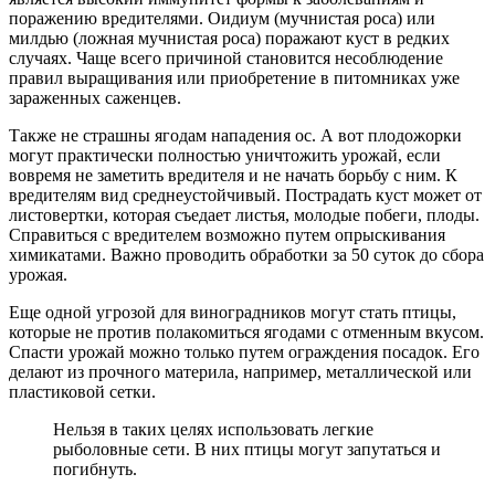
поражению вредителями. Оидиум (мучнистая роса) или
милдью (ложная мучнистая роса) поражают куст в редких
случаях. Чаще всего причиной становится несоблюдение
правил выращивания или приобретение в питомниках уже
зараженных саженцев.
Также не страшны ягодам нападения ос. А вот плодожорки
могут практически полностью уничтожить урожай, если
вовремя не заметить вредителя и не начать борьбу с ним. К
вредителям вид среднеустойчивый. Пострадать куст может от
листовертки, которая съедает листья, молодые побеги, плоды.
Справиться с вредителем возможно путем опрыскивания
химикатами. Важно проводить обработки за 50 суток до сбора
урожая.
Еще одной угрозой для виноградников могут стать птицы,
которые не против полакомиться ягодами с отменным вкусом.
Спасти урожай можно только путем ограждения посадок. Его
делают из прочного материла, например, металлической или
пластиковой сетки.
Нельзя в таких целях использовать легкие
рыболовные сети. В них птицы могут запутаться и
погибнуть.