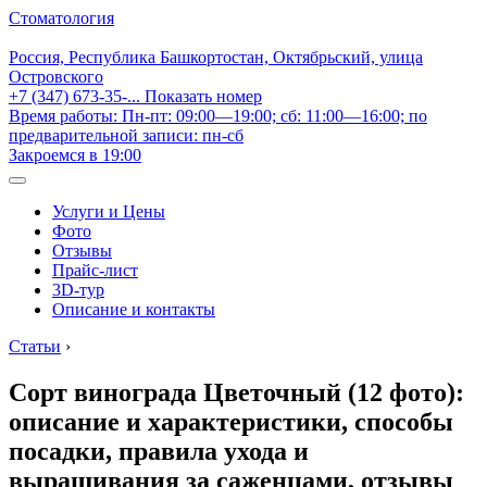
Стоматология
Россия, Республика Башкортостан, Октябрьский, улица
Островского
+7 (347) 673-35-...
Показать номер
Время работы: Пн-пт: 09:00—19:00; сб: 11:00—16:00; по
предварительной записи: пн-сб
Закроемся в 19:00
Услуги и Цены
Фото
Отзывы
Прайс-лист
3D-тур
Описание и контакты
Статьи
›
Сорт винограда Цветочный (12 фото):
описание и характеристики, способы
посадки, правила ухода и
выращивания за саженцами, отзывы