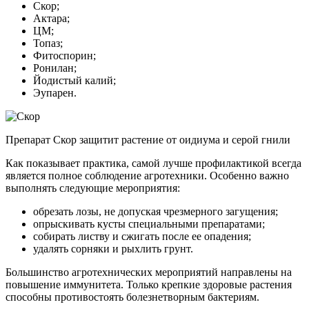
Скор;
Актара;
ЦМ;
Топаз;
Фитоспорин;
Ронилан;
Йодистый калий;
Эупарен.
Препарат Скор защитит растение от оидиума и серой гнили
Как показывает практика, самой лучше профилактикой всегда
является полное соблюдение агротехники. Особенно важно
выполнять следующие мероприятия:
обрезать лозы, не допуская чрезмерного загущения;
опрыскивать кусты специальными препаратами;
собирать листву и сжигать после ее опадения;
удалять сорняки и рыхлить грунт.
Большинство агротехнических мероприятий направлены на
повышение иммунитета. Только крепкие здоровые растения
способны противостоять болезнетворным бактериям.