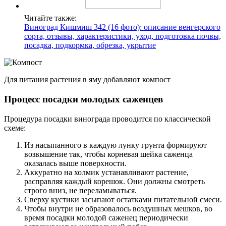
Читайте также:
Виноград Кишмиш 342 (16 фото): описание венгерского
сорта, отзывы, характеристики, уход, подготовка почвы,
посадка, подкормка, обрезка, укрытие
Для питания растения в яму добавляют компост
Процесс посадки молодых саженцев
Процедура посадки винограда проводится по классической
схеме:
Из насыпанного в каждую лунку грунта формируют
возвышение так, чтобы корневая шейка саженца
оказалась выше поверхности.
Аккуратно на холмик устанавливают растение,
расправляя каждый корешок. Они должны смотреть
строго вниз, не переламываться.
Сверху кустики засыпают остатками питательной смеси.
Чтобы внутри не образовалось воздушных мешков, во
время посадки молодой саженец периодически