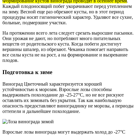
Формирование кустов винограда проводят в осеннее время
.
Каждый плодоносящий побег укорачивают перед утеплением
на зиму. Весной еще раз обрезают кусты, но в этот период
процедуры носят гигиенический характер. Удаляют все сухие,
больные, подмерзшие участки.
На протяжении всего лета следует срезать выросшие пасынки.
Они урожая не дают, но потребляют много питательных
веществ от родительского куста. Когда побеги достигнут
вершины шпалер, из обрезают. Чеканка помогает направить
все силы куста не на рост, а на формирование и вызревание
плодов.
Подготовка к зиме
Виноград Цветочный характеризуется хорошей
устойчивостью к морозам. Взрослые лозы способны
выдерживать похолодание до -25-27°С, но не все рискуют
оставлять их зимовать без укрытия. Так как наибольшую
опасность предоставляют винограднику не морозы, а периоды
оттепели и дальнейшее похолодание.
Взрослые лозы винограда могут выдержать холод до -27°С