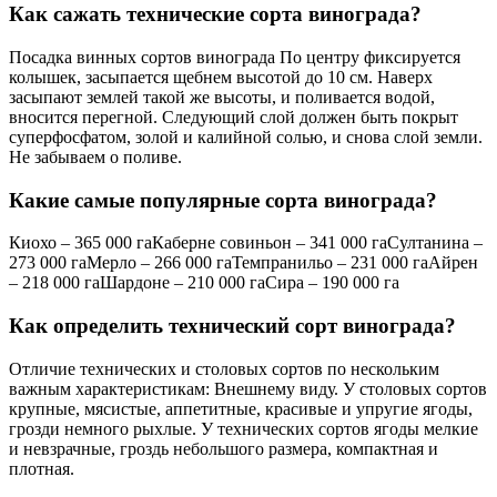
Как сажать технические сорта винограда?
Посадка винных сортов винограда По центру фиксируется
колышек, засыпается щебнем высотой до 10 см. Наверх
засыпают землей такой же высоты, и поливается водой,
вносится перегной. Следующий слой должен быть покрыт
суперфосфатом, золой и калийной солью, и снова слой земли.
Не забываем о поливе.
Какие самые популярные сорта винограда?
Киохо – 365 000 гаКаберне совиньон – 341 000 гаСултанина –
273 000 гаМерло – 266 000 гаТемпранильо – 231 000 гаАйрен
– 218 000 гаШардоне – 210 000 гаСира – 190 000 га
Как определить технический сорт винограда?
Отличие технических и столовых сортов по нескольким
важным характеристикам: Внешнему виду. У столовых сортов
крупные, мясистые, аппетитные, красивые и упругие ягоды,
грозди немного рыхлые. У технических сортов ягоды мелкие
и невзрачные, гроздь небольшого размера, компактная и
плотная.