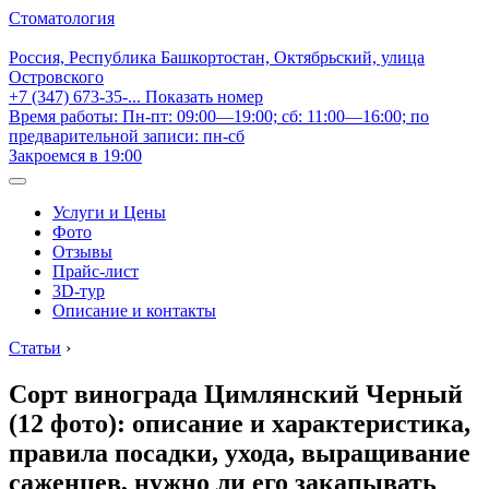
Стоматология
Россия, Республика Башкортостан, Октябрьский, улица
Островского
+7 (347) 673-35-...
Показать номер
Время работы: Пн-пт: 09:00—19:00; сб: 11:00—16:00; по
предварительной записи: пн-сб
Закроемся в 19:00
Услуги и Цены
Фото
Отзывы
Прайс-лист
3D-тур
Описание и контакты
Статьи
›
Сорт винограда Цимлянский Черный
(12 фото): описание и характеристика,
правила посадки, ухода, выращивание
саженцев, нужно ли его закапывать