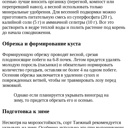
осенью лучше вносить органику (перегной, компост или
перепревший навоз), а весной использовать только
минеральные удобрения. Для весенней подкормки можно
приготовить питательную смесь из суперфосфата (20 г),
калийной соли (5 г) и аммиачной селитры (10 г). Все это
растворить в ведре теплой воды и полить растение под корень
до начала сокодвижения.
Обрезка и формирование куста
Формирующую обрезку проводят весной, срезая
плодоносящие побеги на 6-8 почек. Летом придется удалять
молодую поросль (пасынки) и обязательно нормировать
количество гроздьев, оставляя не более 4 на одном побеге.
Осенняя обрезка заключается в удалении сухих и
поврежденных ветвей, чтобы не травмировать лозу перед
зимовкой.
Однако если планируется укрывать виноград на
зиму, то придется обрезать его и осенью.
Подготовка к зиме
Несмотря на морозостойкость, сорт Таежный рекомендуется
укрывать на зиму. Особенно актуально это при выращивании