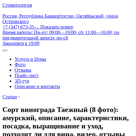
Стоматология
Россия, Республика Башкортостан, Октябрьский, улица
Островского
+7 (347) 673-35-...
Показать номер
Время работы: Пн-пт: 09:00—19:00; сб: 11:00—16:00; по
предварительной записи: пн-сб
Закроемся в 19:00
Услуги и Цены
Фото
Отзывы
Прайс-лист
3D-тур
Описание и контакты
Статьи
›
Сорт винограда Таежный (8 фото):
амурский, описание, характеристики,
посадка, выращивание и уход,
подходит ли для вина, видео, отзывы