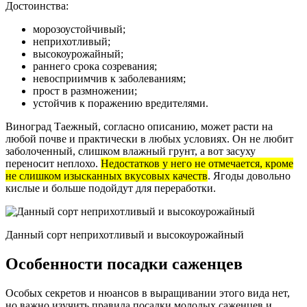
Достоинства:
морозоустойчивый;
неприхотливый;
высокоурожайный;
раннего срока созревания;
невосприимчив к заболеваниям;
прост в размножении;
устойчив к поражению вредителями.
Виноград Таежный, согласно описанию, может расти на
любой почве и практически в любых условиях. Он не любит
заболоченный, слишком влажный грунт, а вот засуху
переносит неплохо.
Недостатков у него не отмечается, кроме
не слишком изысканных вкусовых качеств
. Ягоды довольно
кислые и больше подойдут для переработки.
Данный сорт неприхотливый и высокоурожайный
Особенности посадки саженцев
Особых секретов и нюансов в выращивании этого вида нет,
но важно изучить правила посадки молодых саженцев и