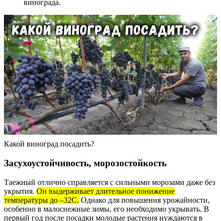
винограда.
Какой виноград посадить?
Засухоустойчивость, морозостойкость
Таежный отлично справляется с сильными морозами даже без
укрытия.
Он выдерживает длительное понижение
температуры до –32С.
Однако для повышения урожайности,
особенно в малоснежные зимы, его необходимо укрывать. В
первый год после посадки молодые растения нуждаются в