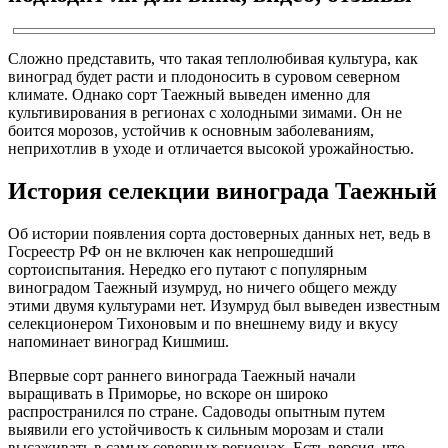
Сложно представить, что такая теплолюбивая культура, как
виноград будет расти и плодоносить в суровом северном
климате. Однако сорт Таежный выведен именно для
культивирования в регионах с холодными зимами. Он не
боится морозов, устойчив к основным заболеваниям,
неприхотлив в уходе и отличается высокой урожайностью.
История селекции винограда Таежный
Об истории появления сорта достоверных данных нет, ведь в
Госреестр РФ он не включен как непрошедший
сортоиспытания. Нередко его путают с популярным
виноградом Таежный изумруд, но ничего общего между
этими двумя культурами нет. Изумруд был выведен известным
селекционером Тихоновым и по внешнему виду и вкусу
напоминает виноград Кишмиш.
Впервые сорт раннего винограда Таежный начали
выращивать в Приморье, но вскоре он широко
распространился по стране. Садоводы опытным путем
выявили его устойчивость к сильным морозам и стали
высаживать в самых северных регионах. Есть версия, что