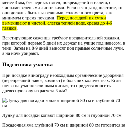
менее 3 мм, без черных пятен, повреждений и налета, с
чистыми зелеными листочками. Если сеянцы однолетние, то
они должны быть вызревшими, соломенного цвета, как
минимум с тремя почками.
Перед посадкой их сутки
вымачивают в чистой, слегка теплой воде, срезая до 4-6
глазков
.
Вегетирующие саженцы требуют предварительной закалки,
при которой первые 5 дней их держат на улице под навесом, в
тени. Затем на 8-9 дней выносят под прямые солнечные лучи,
а на ночь убирают.
Подготовка участка
При посадке винограду необходимы органические удобрения
(перепревший навоз, компост) в больших количествах. Если
почва на участке слишком кислая, то придется вносить
древесную золу из расчета 3 л/м2.
Лунку для посадки копают шириной 80 см и глубиной 70 см
Посадочная яма глубиной 70 см и шириной 80 см готовится за