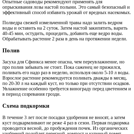
Опытные садоводы рекомендуют применять для
опрыскивания лозы настой полыни. Это самый безопасный и
эффективный способ избавить урожай от вредных насекомых.
Полведра свежей измельченной травы надо залить ведром
воды и оставить на 2 суток. Затем настой закипятить, варить
40-45 мин, остудить, процедить, добавить еще ведро воды.
Обрабатывать растение 2 раза в день на протяжении недели.
Полив
Засуха для Сфинкса менее опасна, чем переувлажнение, но
про полив забывать не стоит. Пока саженец не прижился,
поливать его надо раз в неделю, используя около 5-10 л воды.
Взрослое растение рекомендуется поливать дважды в месяц,
по 20-30 л на каждый куст, но только при отсутствии осадков.
Увлажнение особенно требуется винограду перед цветением и
в период созревания грозди.
Схема подкормки
В течение 3 лет после посадки удобрения не вносят, а затем
куст подкармливают не реже 4 раз в сезон. Первая подкормка
проводится весной, до пробуждения почек. Из органических
удобрений подойдет перегной, компост и куриный помет.