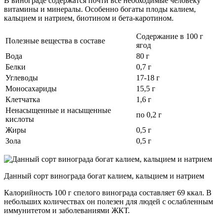
В винограде содержатся почти все необходимые человеку
витамины и минералы. Особенно богаты плоды калием,
кальцием и натрием, биотином и бета-каротином.
Содержание в 100 г
Полезные вещества в составе
ягод
Вода
80 г
Белки
0,7 г
Углеводы
17-18 г
Моносахариды
15,5 г
Клетчатка
1,6 г
Ненасыщенные и насыщенные
по 0,2 г
кислоты
Жиры
0,5 г
Зола
0,5 г
Данный сорт винограда богат калием, кальцием и натрием
Калорийность 100 г спелого винограда составляет 69 ккал. В
небольших количествах он полезен для людей с ослабленным
иммунитетом и заболеваниями ЖКТ.