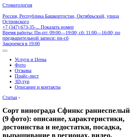
Стоматология
Россия, Республика Башкортостан, Октябрьский, улица
Островского
+7 (347) 673-35-...
Показать номер
Время работы: Пн-пт: 09:00—19:00; сб: 11:00—16:00; по
предварительной записи: пн-сб
Закроемся в 19:00
Услуги и Цены
Фото
Отзывы
Прайс-лист
3D-тур
Описание и контакты
Статьи
›
Сорт винограда Сфинкс раннеспелый
(9 фото): описание, характеристики,
достоинства и недостатки, посадка,
выращивание в регионах, видео,