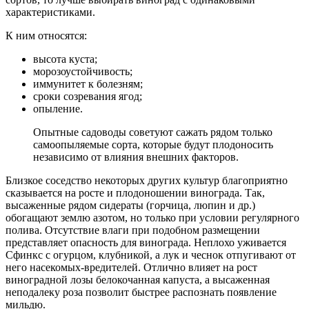
характеристиками.
К ним относятся:
высота куста;
морозоустойчивость;
иммунитет к болезням;
сроки созревания ягод;
опыление.
Опытные садоводы советуют сажать рядом только
самоопыляемые сорта, которые будут плодоносить
независимо от влияния внешних факторов.
Близкое соседство некоторых других культур благоприятно
сказывается на росте и плодоношении винограда. Так,
высаженные рядом сидераты (горчица, люпин и др.)
обогащают землю азотом, но только при условии регулярного
полива. Отсутствие влаги при подобном размещении
представляет опасность для винограда. Неплохо уживается
Сфинкс с огурцом, клубникой, а лук и чеснок отпугивают от
него насекомых-вредителей. Отлично влияет на рост
виноградной лозы белокочанная капуста, а высаженная
неподалеку роза позволит быстрее распознать появление
мильдю.