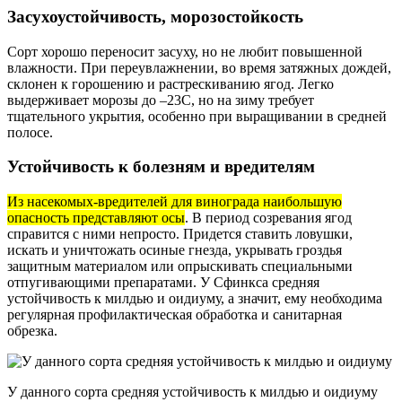
Засухоустойчивость, морозостойкость
Сорт хорошо переносит засуху, но не любит повышенной
влажности. При переувлажнении, во время затяжных дождей,
склонен к горошению и растрескиванию ягод. Легко
выдерживает морозы до –23С, но на зиму требует
тщательного укрытия, особенно при выращивании в средней
полосе.
Устойчивость к болезням и вредителям
Из насекомых-вредителей для винограда наибольшую
опасность представляют осы
. В период созревания ягод
справится с ними непросто. Придется ставить ловушки,
искать и уничтожать осиные гнезда, укрывать гроздья
защитным материалом или опрыскивать специальными
отпугивающими препаратами. У Сфинкса средняя
устойчивость к милдью и оидиуму, а значит, ему необходима
регулярная профилактическая обработка и санитарная
обрезка.
У данного сорта средняя устойчивость к милдью и оидиуму