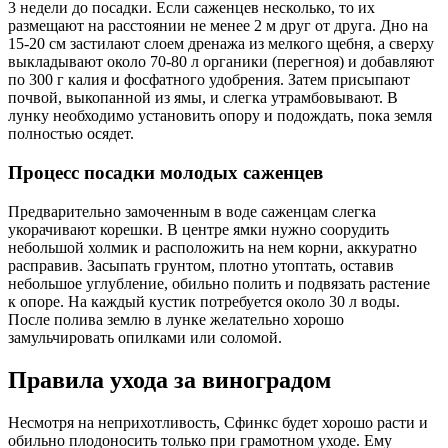
3 недели до посадки. Если саженцев несколько, то их
размещают на расстоянии не менее 2 м друг от друга. Дно на
15-20 см застилают слоем дренажа из мелкого щебня, а сверху
выкладывают около 70-80 л органики (перегноя) и добавляют
по 300 г калия и фосфатного удобрения. Затем присыпают
почвой, выкопанной из ямы, и слегка утрамбовывают. В
лунку необходимо установить опору и подождать, пока земля
полностью осядет.
Процесс посадки молодых саженцев
Предварительно замоченным в воде саженцам слегка
укорачивают корешки. В центре ямки нужно соорудить
небольшой холмик и расположить на нем корни, аккуратно
расправив. Засыпать грунтом, плотно утоптать, оставив
небольшое углубление, обильно полить и подвязать растение
к опоре. На каждый кустик потребуется около 30 л воды.
После полива землю в лунке желательно хорошо
замульчировать опилками или соломой.
Правила ухода за виноградом
Несмотря на неприхотливость, Сфинкс будет хорошо расти и
обильно плодоносить только при грамотном уходе. Ему