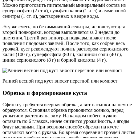
Можно приготовить питательный минеральный состав из
суперфосфата (2 ст л), сульфата калия (1 ч. л) и аммиачной
селитры (1 ст. л), растворенных в ведре воды.
Эту же смесь, но без аммиачной селитры, используют для
второй подкормки, которая выполняется за 2 недели до
цветения. Третий раз виноград подкармливают после
появления плодовых завязей. После того, как собран весь
урожай, куст рекомендуют полить раствором сернокислого
калия (100 г), суперфосфата (80 г), калийной соли (40 г),
цинка сернокислого (8 г) и борной кислоты (4 г).
Ранней весной под куст вносят перегной или компост
Обрезка и формирование куста
Сфинксу требуется веерная обрезка, а вот пасынки на нем не
образуются. Основная обрезка проводится осенью, перед
укрытием растения на зиму. На каждом побеге нужно
оставить по 6 глазков, иначе снизится урожайность, а ягоды
будут мелкими. При веерном способе обрезки на кусте
оставляют всего 4 рукава. Во время созревания гроздей листья
над ними необходимо удалить, чтобы ягодам досталось