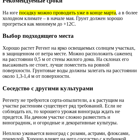
Рекомендуемые сроки
На юге
посадку можно проводить уже в конце марта
, а в более
холодном климате – в начале мая. Грунт должен хорошо
прогреться как минимум до +12С.
Выбор подходящего места
Хорошо растет Регент на ярко освещаемых солнцем участках,
в защищенном от ветра месте. Можно расположить саженец
на расстоянии 0,5 м от стены жилого дома. На склонах его
высаживать не стоит, лучше поместить на ровной
поверхности. Грунтовые воды должны залегать на расстоянии
около 1,3-1,4 м от поверхности.
Соседство с другими культурами
Регенту не требуются сорта-опылители, а к растущим на
участке растениям существует ряд требований. Если не
соблюдать их, то хорошего урожая винограда ждать не
придется. На дачном участке сложно разместить и
виноградник, и огородные и декоративные культуры.
Неплохо уживается виноград с розами, астрами, флоксами,
примулой. Хорошо влияет на него соседство с клубникой,