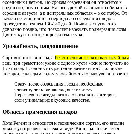
обоеполых цветков. По срокам созревания он относится к
среднепоздним сортам. На юге урожай начинают собирать в
середине августа, а в центральных областях – в сентябре. От
начала вегетационного периода до созревания плодов
проходит в среднем 130-140 дней. Почки распускаются
довольно поздно, что позволяет избежать подмерзания лозы.
Цветет куст в конце апреля-начале мая.
Урожайность, плодоношение
Сорт винного винограда
Регент считается высокоурожайным
,
ведь при грамотном уходе с одного куста можно получить до
15 кг ягод. Плодоносить растение начинает на 3 год после
посадки, с каждым годом урожайность только увеличивается.
Сразу после созревания грозди необходимо
снимать, не оставляя надолго на лозе.
Перезревшие ягоды начинают осыпаться и терять
свои уникальные вкусовые качества.
Область применения плодов
Хотя Регент и относится к техническим сортам, его вполне
можно употреблять в свежем виде. Виноград отличается
приятным, насыщенным гармоничным вкусом, в меру