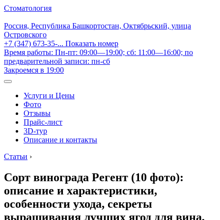
Стоматология
Россия, Республика Башкортостан, Октябрьский, улица
Островского
+7 (347) 673-35-...
Показать номер
Время работы: Пн-пт: 09:00—19:00; сб: 11:00—16:00; по
предварительной записи: пн-сб
Закроемся в 19:00
Услуги и Цены
Фото
Отзывы
Прайс-лист
3D-тур
Описание и контакты
Статьи
›
Сорт винограда Регент (10 фото):
описание и характеристики,
особенности ухода, секреты
выращивания лучших ягод для вина,