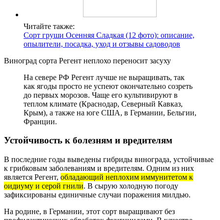
Читайте также:
Сорт груши Осенняя Сладкая (12 фото): описание,
опылители, посадка, уход и отзывы садоводов
Виноград сорта Регент неплохо переносит засуху
На севере РФ Регент лучше не выращивать, так
как ягоды просто не успеют окончательно созреть
до первых морозов. Чаще его культивируют в
теплом климате (Краснодар, Северный Кавказ,
Крым), а также на юге США, в Германии, Бельгии,
Франции.
Устойчивость к болезням и вредителям
В последние годы выведены гибриды винограда, устойчивые
к грибковым заболеваниям и вредителям. Одним из них
является Регент,
обладающий неплохим иммунитетом к
оидиуму и серой гнили
. В сырую холодную погоду
зафиксированы единичные случаи поражения милдью.
На родине, в Германии, этот сорт выращивают без