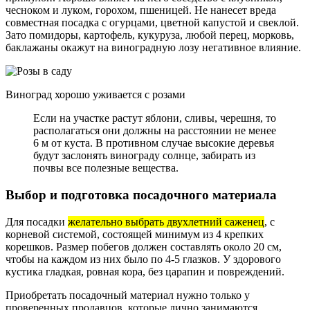
чесноком и луком, горохом, пшеницей. Не нанесет вреда
совместная посадка с огурцами, цветной капустой и свеклой.
Зато помидоры, картофель, кукуруза, любой перец, морковь,
баклажаны окажут на виноградную лозу негативное влияние.
Виноград хорошо уживается с розами
Если на участке растут яблони, сливы, черешня, то
располагаться они должны на расстоянии не менее
6 м от куста. В противном случае высокие деревья
будут заслонять винограду солнце, забирать из
почвы все полезные вещества.
Выбор и подготовка посадочного материала
Для посадки
желательно выбрать двухлетний саженец
, с
корневой системой, состоящей минимум из 4 крепких
корешков. Размер побегов должен составлять около 20 см,
чтобы на каждом из них было по 4-5 глазков. У здорового
кустика гладкая, ровная кора, без царапин и повреждений.
Приобретать посадочный материал нужно только у
проверенных продавцов, которые лично занимаются