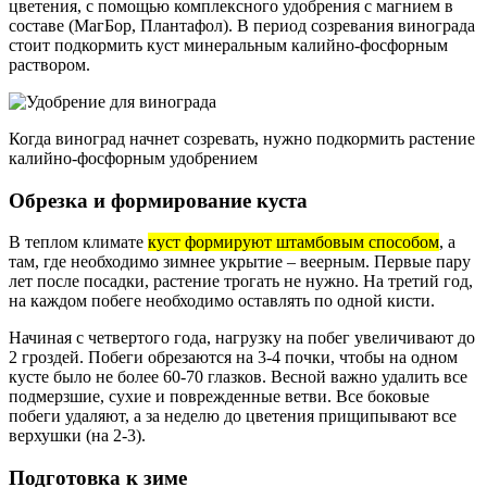
цветения, с помощью комплексного удобрения с магнием в
составе (МагБор, Плантафол). В период созревания винограда
стоит подкормить куст минеральным калийно-фосфорным
раствором.
Когда виноград начнет созревать, нужно подкормить растение
калийно-фосфорным удобрением
Обрезка и формирование куста
В теплом климате
куст формируют штамбовым способом
, а
там, где необходимо зимнее укрытие – веерным. Первые пару
лет после посадки, растение трогать не нужно. На третий год,
на каждом побеге необходимо оставлять по одной кисти.
Начиная с четвертого года, нагрузку на побег увеличивают до
2 гроздей. Побеги обрезаются на 3-4 почки, чтобы на одном
кусте было не более 60-70 глазков. Весной важно удалить все
подмерзшие, сухие и поврежденные ветви. Все боковые
побеги удаляют, а за неделю до цветения прищипывают все
верхушки (на 2-3).
Подготовка к зиме