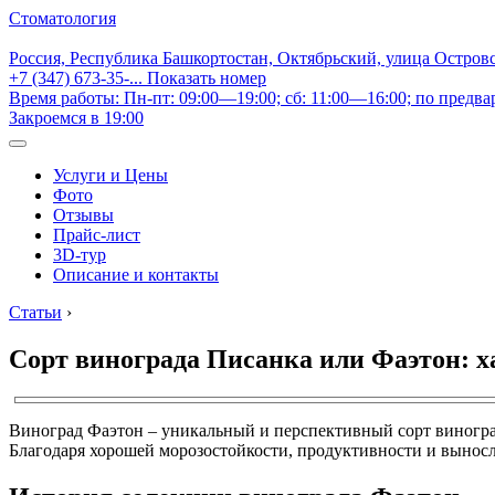
Стоматология
Россия, Республика Башкортостан, Октябрьский, улица Остров
+7 (347) 673-35-...
Показать номер
Время работы: Пн-пт: 09:00—19:00; сб: 11:00—16:00; по предва
Закроемся в 19:00
Услуги и Цены
Фото
Отзывы
Прайс-лист
3D-тур
Описание и контакты
Статьи
›
Сорт винограда Писанка или Фаэтон: 
Виноград Фаэтон – уникальный и перспективный сорт виноград
Благодаря хорошей морозостойкости, продуктивности и выносл