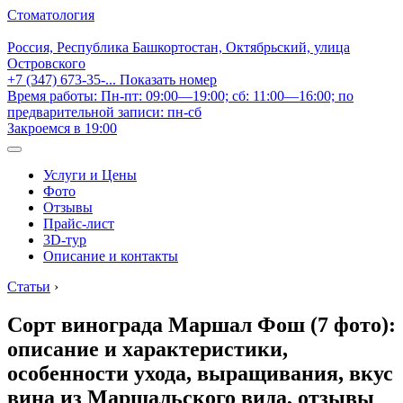
Стоматология
Россия, Республика Башкортостан, Октябрьский, улица
Островского
+7 (347) 673-35-...
Показать номер
Время работы: Пн-пт: 09:00—19:00; сб: 11:00—16:00; по
предварительной записи: пн-сб
Закроемся в 19:00
Услуги и Цены
Фото
Отзывы
Прайс-лист
3D-тур
Описание и контакты
Статьи
›
Сорт винограда Маршал Фош (7 фото):
описание и характеристики,
особенности ухода, выращивания, вкус
вина из Маршальского вида, отзывы