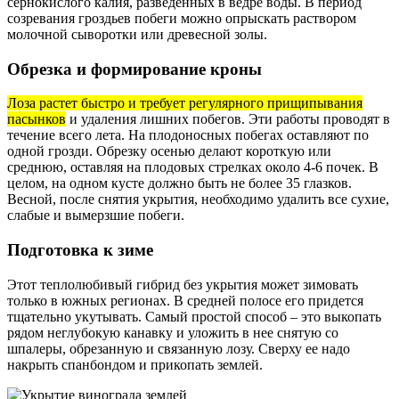
сернокислого калия, разведенных в ведре воды. В период
созревания гроздьев побеги можно опрыскать раствором
молочной сыворотки или древесной золы.
Обрезка и формирование кроны
Лоза растет быстро и требует регулярного прищипывания
пасынков
и удаления лишних побегов. Эти работы проводят в
течение всего лета. На плодоносных побегах оставляют по
одной грозди. Обрезку осенью делают короткую или
среднюю, оставляя на плодовых стрелках около 4-6 почек. В
целом, на одном кусте должно быть не более 35 глазков.
Весной, после снятия укрытия, необходимо удалить все сухие,
слабые и вымерзшие побеги.
Подготовка к зиме
Этот теплолюбивый гибрид без укрытия может зимовать
только в южных регионах. В средней полосе его придется
тщательно укутывать. Самый простой способ – это выкопать
рядом неглубокую канавку и уложить в нее снятую со
шпалеры, обрезанную и связанную лозу. Сверху ее надо
накрыть спанбондом и прикопать землей.