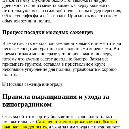
Выкопать яму, глубиной около 1 м, выложить на дно
дренажный слой из мелких камней. Сверху выложить
питательную смесь из садовой почвы, пары ведер перегноя,
0,5 кг суперфосфата и 1 кг золы. Присыпать все это слоем
обычной земли и полить.
Процесс посадки молодых саженцев
В ямке сделать небольшой земляной холмик и поместить на
него саженец с аккуратно расправленными корешками. Во
время посадки можно сразу установить рядом шпалеру,
потому что кустик растет довольно быстро. Затем все
присыпать грунтом, оставляя в приствольном круге
небольшое углубление для полива, утрамбовать и хорошо
полить.
Правила выращивания и ухода за
виноградником
Отзывы об этом сорте у большинства садоводов только
положительные.
Саженец отлично приживается и быстро
начинает плодоносить
, а уход за ним труда не представляет.