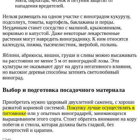
Мята, бархатцы, чеснок и петуния защитят от
нападения вредителей.
Нельзя размещать на одном участке с виноградом кукурузу,
подсолнух, томаты, картофель, баклажаны и перцы.
Неудачным станет соседство с малиной, крыжовником,
морковью и капустой. Даже некоторые лекарственные
растения могут навредить винограднику. К ним относятся
календула, пижма, тысячелистник, зверобой, полынь.
Яблони, абрикосы, вишни, груши и сливы можно высаживать
на расстоянии не менее 5 м от виноградной лозы. Эти
культуры не оказывают друг на друга негативного влияния,
но высокие деревья способны затенять светолюбивый
виноград.
Выбор и подготовка посадочного материала
Приобретать нужно здоровый двухлетний саженец, с хорошо
развитой корневой системой.
Покупку лучше осуществлять в
питомнике
или у опытных виноградарей, занимающихся
выращиванием этого сорта. Стоит обратить внимание на кору
побегов и ствола, которая должна быть гладкой, без
потертостей и царапин.