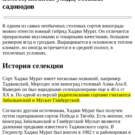
садоводов
К одним из самых необычных столовых сортов винограда
можно отнести южный гибрид Хаджи Мурат. Он отличается
прекрасными вкусовыми и товарными качествами, большим
размером ягод и гроздьев. Выращивается в основном в теплом
климате, но иногда встречается и в средней полосе, в
тепличных условиях.
История селекции
Сорт Хаджи Мурат имеет несколько названий, например
Таджикский, Мерседес или виноград столовый Алма-Ата-9.
Выведен он был народными селекционерами еще в 40-х гг
XX в. По одной из версий
родительскими сортами считаются
Забалканский и Мускат Гамбургский
.
Согласно другим источникам, Хаджи Мурат был получен
путем скрещивания сортов Победа и Тягоби. Есть мнение, что
виноград Забалканский и Гамбургский Мускат являются
далекими предками известного Таджикского сорта. В
Госреестр Хаджи Мурат был внесен в 1982 г и районирован в