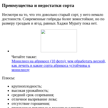
Преимущества и недостатки сорта
Несмотря на то, что это довольно старый сорт, у него немало
достоинств. Современные гибриды более зимостойкие, но по
размеру гроздьев и ягод, равных Хаджи Мурату пока нет.
Читайте также:
Монилиоз на абрикосе (10 фото): чем обработать весной,
как лечить и какие сорта абрикоса устойчивы к
монилиозу
Плюсы:
крупноплодность;
высокая урожайность;
средний срок созревания;
отличное вызревание лозы;
отсутствие горошения;
прекрасные товарные и вкусовые качества;