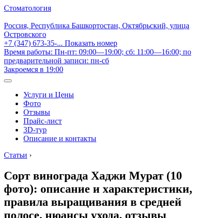
Стоматология
Россия, Республика Башкортостан, Октябрьский, улица
Островского
+7 (347) 673-35-...
Показать номер
Время работы: Пн-пт: 09:00—19:00; сб: 11:00—16:00; по
предварительной записи: пн-сб
Закроемся в 19:00
Услуги и Цены
Фото
Отзывы
Прайс-лист
3D-тур
Описание и контакты
Статьи
›
Сорт винограда Хаджи Мурат (10
фото): описание и характеристики,
правила выращивания в средней
полосе, нюансы ухода, отзывы