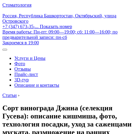
Стоматология
Россия, Республика Башкортостан, Октябрьский, улица
Островского
+7 (347) 673-35-...
Показать номер
Время работы: Пн-пт: 09:00—19:00; сб: 11:00—16:00; по
предварительной записи: пн-сб
Закроемся в 19:00
Услуги и Цены
Фото
Отзывы
Прайс-лист
3D-тур
Описание и контакты
Статьи
›
Сорт винограда Джина (селекция
Гусева): описание кишмиша, фото,
технология посадки, уход за саженцами
муската, размножение на ранних