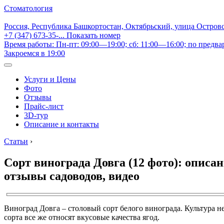
Стоматология
Россия, Республика Башкортостан, Октябрьский, улица Остров
+7 (347) 673-35-...
Показать номер
Время работы: Пн-пт: 09:00—19:00; сб: 11:00—16:00; по предва
Закроемся в 19:00
Услуги и Цены
Фото
Отзывы
Прайс-лист
3D-тур
Описание и контакты
Статьи
›
Сорт винограда Довга (12 фото): описа
отзывы садоводов, видео
Виноград Довга – столовый сорт белого винограда. Культура 
сорта все же относят вкусовые качества ягод.