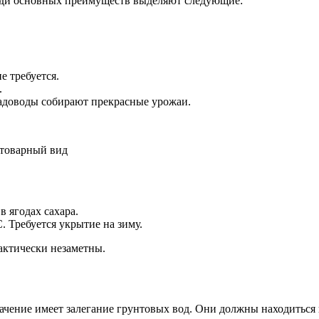
ди основных преимуществ выделяют следующие:
 требуется.
.
садоводы собирают прекрасные урожаи.
 товарный вид
 ягодах сахара.
. Требуется укрытие на зиму.
актически незаметны.
начение имеет залегание грунтовых вод. Они должны находиться 