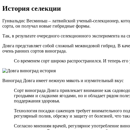
История селекции
Гунвальдис Весминьш – латвийский ученый-селекционер, кото
сорта, он получал новые гибридные формы.
Так, в результате очередного селекционного эксперимента на с
Довга представляет собой сложный межвидовой гибрид. В качест
очень ранних сортов винограда.
Со временем сорт широко распространился. И теперь его 
Виноград Довга имеет нежную мякоть и изумительный вкус
Сорт винограда Довга привлекает внимание как садоводов
гроздьями и сладкими ягодами, но и обладает рядом пол
поддержания здоровья.
Технология посадки саженцев требует внимательного под
регулярный полив, обрезку и защиту от болезней, что т
Согласно мнениям врачей, регулярное употребление вин