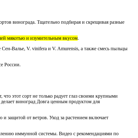
ортов винограда. Тщательно подбирая и скрещивая разные
шей мякотью и изумительным вкусом
.
ен-Валье, V. vinifera и V. Amurensis, а также смесь пыльцы
се России.
, что этот сорт не только радует глаз своими крупными
в делает виноград Довга ценным продуктом для
 и защитой от ветров. Уход за растением включает
еплению иммунной системы. Видео с рекомендациями по