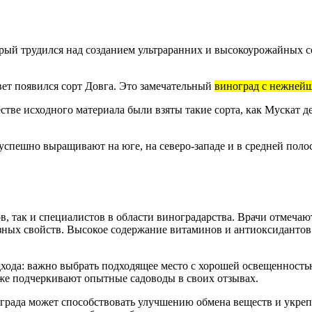
рый трудился над созданием ультраранних и высокоурожайных с
вет появился сорт Довга. Это замечательный
виноград с нежней
ве исходного материала были взяты такие сорта, как Мускат де С
успешно выращивают на юге, на северо-западе и в средней поло
, так и специалистов в области виноградарства. Врачи отмечают
езных свойств. Высокое содержание витаминов и антиоксиданто
хода: важно выбрать подходящее место с хорошей освещенностью
акже подчеркивают опытные садоводы в своих отзывах.
ограда может способствовать улучшению обмена веществ и укр