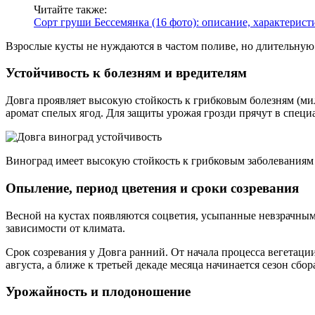
Читайте также:
Сорт груши Бессемянка (16 фото): описание, характерист
Взрослые кусты не нуждаются в частом поливе, но длительную з
Устойчивость к болезням и вредителям
Довга проявляет высокую стойкость к грибковым болезням (мил
аромат спелых ягод. Для защиты урожая грозди прячут в спец
Виноград имеет высокую стойкость к грибковым заболеваниям
Опыление, период цветения и сроки созревания
Весной на кустах появляются соцветия, усыпанные невзрачны
зависимости от климата.
Срок созревания у Довга ранний. От начала процесса вегетации
августа, а ближе к третьей декаде месяца начинается сезон сбор
Урожайность и плодоношение