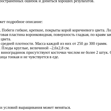
ространенных ошибок и добиться хороших результатов.
жет подробное описание:
. Побеги гибкие, крепкие, покрыты корой коричневого цвета. Ло
товая пластина воронковидная, поверхность гладкая, по краям з
цвета.
средней плотности. Масса каждой из них от 250 до 300 грамм.
. Плоды круглые, величиной –2,6х2,8 см.
 виноградинок присутствуют косточки числом не более 2 штук. 
ца тонкая и не чувствуется в еде.
а и условий выращивания может меняться.