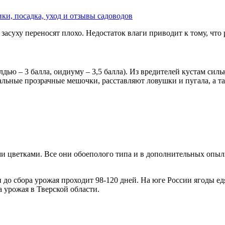
ики, посадка, уход и отзывы садоводов
асуху переносят плохо. Недостаток влаги приводит к тому, что р
дью – 3 балла, оидиуму – 3,5 балла). Из вредителей кустам си
иальные прозрачные мешочки, расставляют ловушки и пугала, а 
ми цветками. Все они обоеполого типа и в дополнительных опы
 до сбора урожая проходит 98-120 дней. На юге России ягоды ед
а урожая в Тверской области.