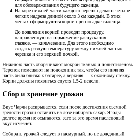
для обеззараживания будущего саженца.
На коре нижней части каждого черенка делают четыре
легких надреза длиной около 3 см каждый. В этих
местах сформируются корни при посадке саженца.
До появления корней проводят процедуру,
направленную на торможение распускания
глазков, — кильчевание. Для этого необходимо
создать разную температуру между нижней частью
черенка и его верхней почкой.
Нижнюю часть оборачивают мокрой тканью и полиэтиленом.
Черенок помещают на подоконник так, чтобы его нижняя
часть была близко к батарее, а верхняя — к оконному стеклу.
Корни должны появиться спустя 1,5-2 недели.
Сбор и хранение урожая
Вкус Чарли раскрывается, если после достижения съемной
зрелости грозди оставить на лозе набирать сахар. Ягоды
долгое время не осыпаются, зато за это время пасленовый
вкус исчезнет.
Собирать урожай следует в пасмурный, но не дождливый