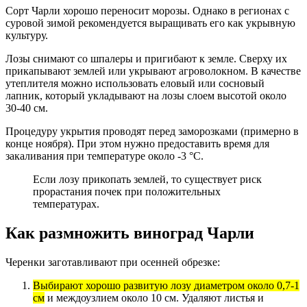
Сорт Чарли хорошо переносит морозы. Однако в регионах с
суровой зимой рекомендуется выращивать его как укрывную
культуру.
Лозы снимают со шпалеры и пригибают к земле. Сверху их
прикапывают землей или укрывают агроволокном. В качестве
утеплителя можно использовать еловый или сосновый
лапник, который укладывают на лозы слоем высотой около
30-40 см.
Процедуру укрытия проводят перед заморозками (примерно в
конце ноября). При этом нужно предоставить время для
закаливания при температуре около -3 °C.
Если лозу прикопать землей, то существует риск
прорастания почек при положительных
температурах.
Как размножить виноград Чарли
Черенки заготавливают при осенней обрезке:
Выбирают хорошо развитую лозу диаметром около 0,7-1
см
и междоузлием около 10 см. Удаляют листья и