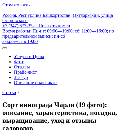
Стоматология
Россия, Республика Башкортостан, Октябрьский, улица
Островского
+7 (347) 673-35-...
Показать номер
Время работы: Пн-пт: 09:00—19:00; сб: 11:00—16:00; по
предварительной записи: пн-сб
Закроемся в 19:00
Услуги и Цены
Фото
Отзывы
Прайс-лист
3D-тур
Описание и контакты
Статьи
›
Сорт винограда Чарли (19 фото):
описание, характеристика, посадка,
выращивание, уход и отзывы
садоводов