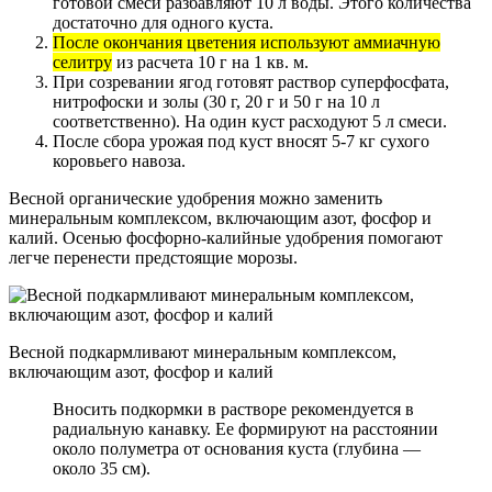
готовой смеси разбавляют 10 л воды. Этого количества
достаточно для одного куста.
После окончания цветения используют аммиачную
селитру
из расчета 10 г на 1 кв. м.
При созревании ягод готовят раствор суперфосфата,
нитрофоски и золы (30 г, 20 г и 50 г на 10 л
соответственно). На один куст расходуют 5 л смеси.
После сбора урожая под куст вносят 5-7 кг сухого
коровьего навоза.
Весной органические удобрения можно заменить
минеральным комплексом, включающим азот, фосфор и
калий. Осенью фосфорно-калийные удобрения помогают
легче перенести предстоящие морозы.
Весной подкармливают минеральным комплексом,
включающим азот, фосфор и калий
Вносить подкормки в растворе рекомендуется в
радиальную канавку. Ее формируют на расстоянии
около полуметра от основания куста (глубина —
около 35 см).