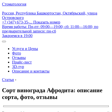
Стоматология
Россия, Республика Башкортостан, Октябрьский, улица
Островского
+7 (347) 673-35-...
Показать номер
Время работы: Пн-пт: 09:00—19:00; сб: 11:00—16:00; по
предварительной записи: пн-сб
Закроемся в 19:00
Услуги и Цены
Фото
Отзывы
Прайс-лист
3D-тур
Описание и контакты
Статьи
›
Сорт винограда Афродита: описание
сорта, фото, отзывы