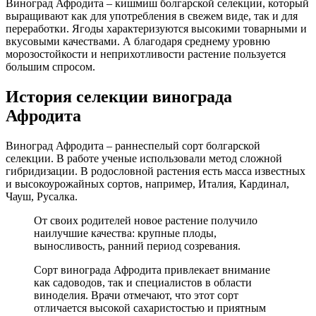
Виноград Афродита – кишмиш болгарской селекции, который
выращивают как для употребления в свежем виде, так и для
переработки. Ягоды характеризуются высокими товарными и
вкусовыми качествами. А благодаря среднему уровню
морозостойкости и неприхотливости растение пользуется
большим спросом.
История селекции винограда
Афродита
Виноград Афродита – раннеспелый сорт болгарской
селекции. В работе ученые использовали метод сложной
гибридизации. В родословной растения есть масса известных
и высокоурожайных сортов, например, Италия, Кардинал,
Чауш, Русалка.
От своих родителей новое растение получило
наилучшие качества: крупные плоды,
выносливость, ранний период созревания.
Сорт винограда Афродита привлекает внимание
как садоводов, так и специалистов в области
виноделия. Врачи отмечают, что этот сорт
отличается высокой сахаристостью и приятным