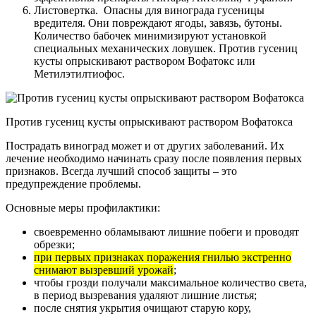
Листовертка. Опасны для винограда гусеницы
вредителя. Они повреждают ягоды, завязь, бутоны.
Количество бабочек минимизируют установкой
специальных механических ловушек. Против гусениц
кусты опрыскивают раствором Вофатокс или
Метилэтилтиофос.
Против гусениц кусты опрыскивают раствором Вофатокса
Пострадать виноград может и от других заболеваний. Их
лечение необходимо начинать сразу после появления первых
признаков. Всегда лучший способ защиты – это
предупреждение проблемы.
Основные меры профилактики:
своевременно обламывают лишние побеги и проводят
обрезки;
при первых признаках поражения гнилью экстренно
снимают вызревший урожай
;
чтобы грозди получали максимальное количество света,
в период вызревания удаляют лишние листья;
после снятия укрытия очищают старую кору,