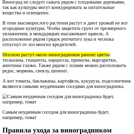
Виноград не следует сажать рядом с плодовыми деревьями,
так как культуры могут конкурировать за питательные
вещества и освещение.
В тени высокорослого растения растут и дают урожай не все
огородные культуры. Чтобы защитить грунт от чрезмерного
увлажнения, в междурядьях высаживают щавель. А
расположение рядом грядок репчатого лука и чеснока
отпугнут от лоз многих вредителей.
Неплохо растут около виноградников ранние цветы
:
тюльпаны, гиацинты, нарциссы, примулы, маргаритки,
анютины глазки. Также рядом с лозами можно расположить
редис, морковь, свеклу, шпинат.
А вот томаты, баклажаны, картофель, кукуруза, подсолнечник
являются самыми неудачными соседями для виноградника.
Самым неудачным соседом для виноградника будет,
например, томат
Правила ухода за виноградником