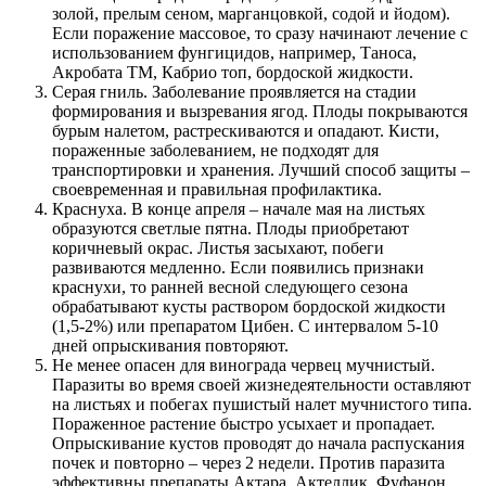
золой, прелым сеном, марганцовкой, содой и йодом).
Если поражение массовое, то сразу начинают лечение с
использованием фунгицидов, например, Таноса,
Акробата ТМ, Кабрио топ, бордоской жидкости.
Серая гниль. Заболевание проявляется на стадии
формирования и вызревания ягод. Плоды покрываются
бурым налетом, растрескиваются и опадают. Кисти,
пораженные заболеванием, не подходят для
транспортировки и хранения. Лучший способ защиты –
своевременная и правильная профилактика.
Краснуха. В конце апреля – начале мая на листьях
образуются светлые пятна. Плоды приобретают
коричневый окрас. Листья засыхают, побеги
развиваются медленно. Если появились признаки
краснухи, то ранней весной следующего сезона
обрабатывают кусты раствором бордоской жидкости
(1,5-2%) или препаратом Цибен. С интервалом 5-10
дней опрыскивания повторяют.
Не менее опасен для винограда червец мучнистый.
Паразиты во время своей жизнедеятельности оставляют
на листьях и побегах пушистый налет мучнистого типа.
Пораженное растение быстро усыхает и пропадает.
Опрыскивание кустов проводят до начала распускания
почек и повторно – через 2 недели. Против паразита
эффективны препараты Актара, Актеллик, Фуфанон.