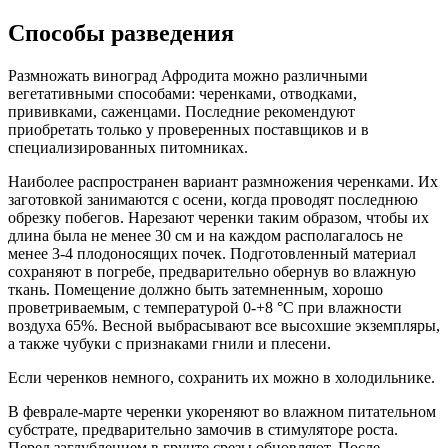
Способы разведения
Размножать виноград Афродита можно различными
вегетативными способами: черенками, отводками,
прививками, саженцами. Последние рекомендуют
приобретать только у проверенных поставщиков и в
специализированных питомниках.
Наиболее распространен вариант размножения черенками. Их
заготовкой занимаются с осени, когда проводят последнюю
обрезку побегов. Нарезают черенки таким образом, чтобы их
длина была не менее 30 см и на каждом располагалось не
менее 3-4 плодоносящих почек. Подготовленный материал
сохраняют в погребе, предварительно обернув во влажную
ткань. Помещение должно быть затемненным, хорошо
проветриваемым, с температурой 0-+8 °С при влажности
воздуха 65%. Весной выбрасывают все высохшие экземпляры,
а также чубуки с признаками гнили и плесени.
Если черенков немного, сохранить их можно в холодильнике.
В феврале-марте черенки укореняют во влажном питательном
субстрате, предварительно замочив в стимуляторе роста.
Перед заглублением в грунте срезы обновляют. После