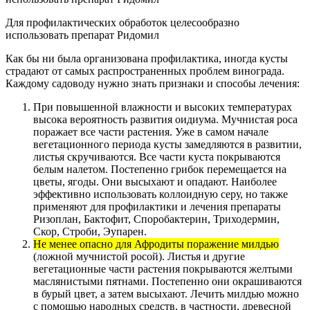
Для профилактических обработок целесообразно
использовать препарат Ридомил
Как бы ни была организована профилактика, иногда кусты
страдают от самых распространенных проблем винограда.
Каждому садоводу нужно знать признаки и способы лечения:
При повышенной влажности и высоких температурах
высока вероятность развития оидиума. Мучнистая роса
поражает все части растения. Уже в самом начале
вегетационного периода кусты замедляются в развитии,
листья скручиваются. Все части куста покрываются
белым налетом. Постепенно грибок перемещается на
цветы, ягоды. Они высыхают и опадают. Наиболее
эффективно использовать коллоидную серу, но также
применяют для профилактики и лечения препараты
Ризоплан, Бактофит, Споробактерин, Триходермин,
Скор, Строби, Эупарен.
Не менее опасно для Афродиты поражение милдью
(ложной мучнистой росой). Листья и другие
вегетационные части растения покрываются желтыми
маслянистыми пятнами. Постепенно они окрашиваются
в бурый цвет, а затем высыхают. Лечить милдью можно
с помощью народных средств, в частности, древесной