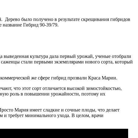
. Дерево было получено в результате скрещивания гибридов
 название Гибрид 90-39/79.
да выведенная культура дала первый урожай, ученые отобрали
саженцы стали первыми экземплярами нового сорта, который
 коммерческой же сфере гибрид прозвали Краса Марии.
ают, что этот сорт отличается высокой зимостойкостью,
ажную роль в повышении урожайности, поэтому их
росто Мария имеет сладкие и сочные плоды, что делает
м и требует минимального ухода. В целом, врачи