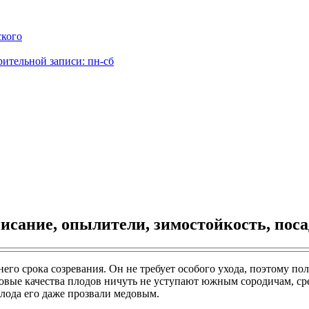
ского
рительной записи: пн-сб
исание, опылители, зимостойкость, поса
о срока созревания. Он не требует особого ухода, поэтому пол
овые качества плодов ничуть не уступают южным сородичам, ср
плода его даже прозвали медовым.