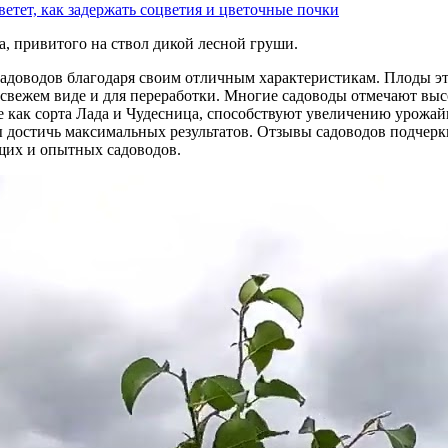
цветет, как задержать соцветия и цветочные почки
, привитого на ствол дикой лесной груши.
адоводов благодаря своим отличным характеристикам. Плоды эт
в свежем виде и для переработки. Многие садоводы отмечают вы
 как сорта Лада и Чудесница, способствуют увеличению урожайн
 достичь максимальных результатов. Отзывы садоводов подчерки
щих и опытных садоводов.