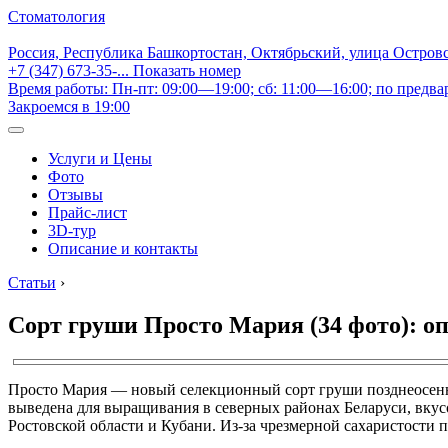
Стоматология
Россия, Республика Башкортостан, Октябрьский, улица Остров
+7 (347) 673-35-...
Показать номер
Время работы: Пн-пт: 09:00—19:00; сб: 11:00—16:00; по предва
Закроемся в 19:00
Услуги и Цены
Фото
Отзывы
Прайс-лист
3D-тур
Описание и контакты
Статьи
›
Сорт груши Просто Мария (34 фото): оп
Просто Мария — новый селекционный сорт груши позднеосеннег
выведена для выращивания в северных районах Беларуси, вкус
Ростовской области и Кубани. Из-за чрезмерной сахаристости 