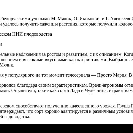
белорусскими учеными М. Мялик, О. Якимович и Г. Алексеевой
 удалось получить саженцы растения, которые получили кодовое
ва
ельные наблюдения за ростом и развитием, с их описанием. Ког
ошением и высокими вкусовыми характеристиками. Выбранные 
 Мялик.
мя у популярного на тот момент телесериала — Просто Мария. В
оводов благодаря своим характеристикам. Врачи-агрономы отмеч
мами. Опылители, такие как сорта Лада и Чудесница, играют в
деревом способствуют получению качественного урожая. Груша П
дтверждают, что сорт хорошо адаптируется к различным условия
й садоводства.