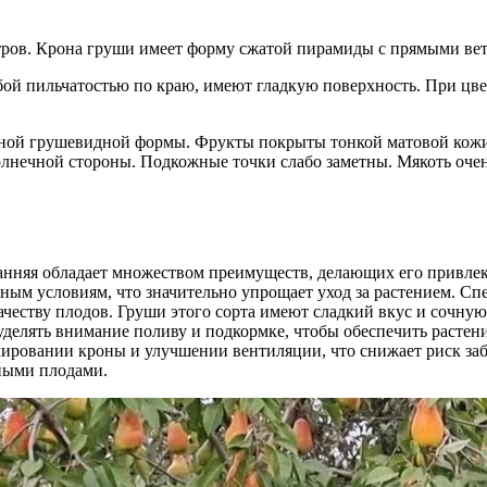
етров. Крона груши имеет форму сжатой пирамиды с прямыми ве
ой пильчатостью по краю, имеют гладкую поверхность. При цвет
ьной грушевидной формы. Фрукты покрыты тонкой матовой кожиц
лнечной стороны. Подкожные точки слабо заметны. Мякоть очень
нняя обладает множеством преимуществ, делающих его привлека
ым условиям, что значительно упрощает уход за растением. Сп
еству плодов. Груши этого сорта имеют сладкий вкус и сочную 
 уделять внимание поливу и подкормке, чтобы обеспечить раст
мировании кроны и улучшении вентиляции, что снижает риск за
зными плодами.