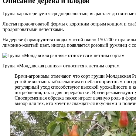
Описание дерева и плодов
Груша характеризуется среднерослостью, вырастает до пяти м
Листья продолговатой формы с коротким острым концом и слаб
продолговатыми лепестками.
На дереве формируются плоды массой около 150-200 г правил
лимонно-желтый цвет, иногда появляется розовый румянец с со
Груша «Молдавская ранняя» относится к летним сортам
Врачи-агрономы отмечают, что сорт груши Молдавская Ра
устойчивостью к заболеваниям и неблагоприятным погодн
регулярный уход способствуют высокой урожайности и кач
потребления, так и для переработки. Врачи рекомендуют
Своевременная обрезка также играет важную роль в фор
выбор для тех, кто хочет наслаждаться вкусными и поле