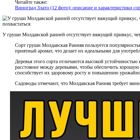
Читайте также:
Виноград Злато (12 фото): описание и характеристики со
У груши Молдавской ранней отсутствует вяжущий привкус, чем
Сорт груши Молдавская Ранняя пользуется популярность
приятный аромат, что делает их идеальными для употребл
Деревья этого сорта отличаются высокой устойчивостью 
расстояние между деревьями, чтобы обеспечить хорошую 
способствует их здоровому росту и повышению урожайно
Садоводы отмечают, что Молдавская Ранняя требует мини