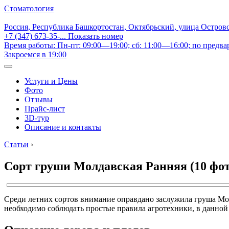
Стоматология
Россия, Республика Башкортостан, Октябрьский, улица Остров
+7 (347) 673-35-...
Показать номер
Время работы: Пн-пт: 09:00—19:00; сб: 11:00—16:00; по предва
Закроемся в 19:00
Услуги и Цены
Фото
Отзывы
Прайс-лист
3D-тур
Описание и контакты
Статьи
›
Сорт груши Молдавская Ранняя (10 фот
Среди летних сортов внимание оправдано заслужила груша Мо
необходимо соблюдать простые правила агротехники, в данной с