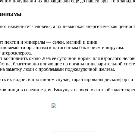
чном полушарии их выращивали еще до нашей эры, то в западном
ганизма
т иммунитет человека, а их невысокая энергетическая ценность 
т пектин и минералы — селен, магний и цинк.
ивляемости организма к патогенным бактериям и вирусам.
 атеросклероза.
 восполнить около 20% ее суточной нормы для взрослого челов
ства, благотворно влияющие на органы пищеварительной сист
т на заметку люди с проблемами поджелудочной железы.
ть их водой, в противном случае, гарантированы дискомфорт и 
ов пищи в середине дня. Вяжущая на вкус мякоть обладает ск