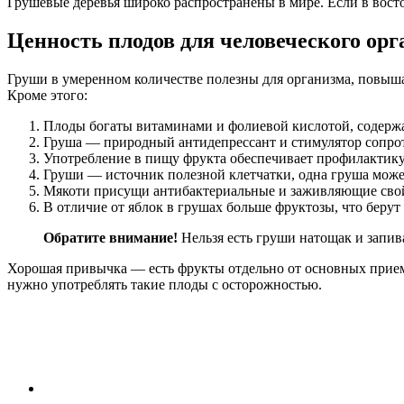
Грушевые деревья широко распространены в мире. Если в восто
Ценность плодов для человеческого ор
Груши в умеренном количестве полезны для организма, повышаю
Кроме этого:
Плоды богаты витаминами и фолиевой кислотой, содержа
Груша — природный антидепрессант и стимулятор сопрот
Употребление в пищу фрукта обеспечивает профилактику
Груши — источник полезной клетчатки, одна груша может
Мякоти присущи антибактериальные и заживляющие свой
В отличие от яблок в грушах больше фруктозы, что беру
Обратите внимание!
Нельзя есть груши натощак и запива
Хорошая привычка — есть фрукты отдельно от основных прием
нужно употреблять такие плоды с осторожностью.