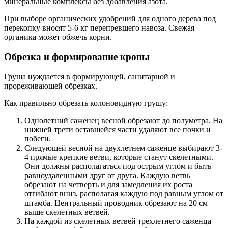
минеральные комплексы без добавления азота.
При выборе органических удобрений для одного дерева под
перекопку вносят 5-6 кг перепревшего навоза. Свежая
органика может обжечь корни.
Обрезка и формирование кроны
Груша нуждается в формирующей, санитарной и
прореживающей обрезках.
Как правильно обрезать колоновидную грушу:
Однолетний саженец весной обрезают до полуметра. На
нижней трети оставшейся части удаляют все почки и
побеги.
Следующей весной на двухлетнем саженце выбирают 3-
4 прямые крепкие ветви, которые станут скелетными.
Они должны располагаться под острым углом и быть
равноудаленными друг от друга. Каждую ветвь
обрезают на четверть и для замедления их роста
отгибают вниз, располагая каждую под равным углом от
штамба. Центральный проводник обрезают на 20 см
выше скелетных ветвей.
На каждой из скелетных ветвей трехлетнего саженца