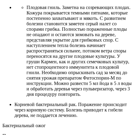
Плодовая гниль. Заметна на созревающих плодах.
Кожура покрывается темными пятнами, которые
постепенно захватывают и мякоть. С развитием
болезни становится заметен серый налет со
спорами грибка. Полностью пораженные плоды
не опадают и остаются зимовать на дереве,
представляя укрытие для грибковых спор. С
наступлением тепла болезнь начинает
распространяться сильнее, потоком ветра споры
переносятся на другие плодовые культуры. У
груши Кармен, как и других семечковых культур,
нет стопроцентного иммунитета к плодовой
гнили. Необходимо опрыскивать сад за месяц до
снятия урожая препаратом Фитоспорин-М по
инструкции. Можно развести 5 мл йода в 5 л воды
и обработать деревья через пульверизатор, через 3
дня процедуру повторить.
Корневой бактериальный рак. Поражение происходит
через корневую систему. Болезнь приводит к гибели
дерева, не поддается лечению.
Бактериальный ожог