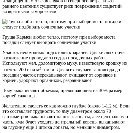
и защищенным от сквозняков и северного ветра. Из-за
раннего цветения существует риск повреждения соцветий
возвратными заморозками.
Груша Кармен любит тепло, поэтому при выборе места
посадки следует выбирать солнечные участки
Участок необходимо подготовить заранее. Для кислых почв
раскисление проводят за год до посадочных работ.
Используют мел, доломитовую муку, известковую крошку из
2
расчета 200 г на м
земли. Для всех случаев за полгода до
посадки участок перекапывают, очищают от сорняков и
корней, удобряют органикой, разравнивают.
Яму выкапывают объемом, превышающим на 30% размер
корней саженца.
Желательно сделать ее как можно глубже (около 1-1,2 м). Если
это составляет трудности, то яму диаметром около 70
сантиметров выкапывают на штык лопаты, а ее центральную
часть, куда будет уходить центральный корень, выкапывают
на глубину еще 1 штыка лопаты, но меньшим диаметром.