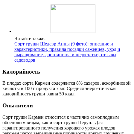
Читайте также:
Сорт груши Шедевр Анны (9 фото): описание и
характеристики, правила посадки саженцев, уход и
выращивание, достоинства и недостатки, отзывы
садоводов
Калорийность
В плодах сорта Кармен содержится 8% сахаров, аскорбиновой
кислоты в 100 г продукта 7 мг. Средняя энергетическая
калорийность груши равна 59 ккал.
Опылители
Сорт груши Кармен относится к частично самоплодным
обоеполым видам, как и сорт груши Перун. Для
гарантированного получения хорошего урожая плодов
рекомендуется выращивание поблизости других грушевых