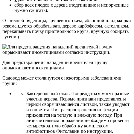
сбор всех плодов с дерева (подгнившие и испорченные
нужно сжигать).
От зимней пяденицы, грушевого ткача, яблонной плодожорки
рекомендуется обрабатывать дерево карбофосом, актелликом,
перекапывать почву приствольного круга, вручную собирать
гусениц.
Для предотвращения нападений вредителей грушу
опрыскивают инсектицидами
Садовод может столкнуться с некоторыми заболеваниями
груши:
Бактериальный ожог. Повреждаться могут разные
участки дерева. Первые признаки представлены
черной сворачивающейся листвой, также увядают
и соцветия. Пик распространения инфекции
приходится на теплую и влажную погоду. При
незначительном поражении необходимо провести
четырехкратную обработку комплексом
антибиотиков Фитолавин по инструкции.