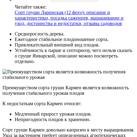
Читайте также:
Сорт груши Ларинская (12 фото): описание и
характеристики, посадка саженцев, выращивание и
уход, достоинства и недостатки, отзывы садоводов
Среднерослость дерева.
Ежегодное стабильное плодоношение сорта.
Привлекательный внешний вид плодов.
Устойчивость к парше и септориозу, чего нельзя сказать
о груше Январской, описание можно посмотреть
отдельно.
Преимуществом сорта груши Кармен является возможность
получения стабильного урожая плодов
К недостаткам сорта Кармен относят:
Медленный прирост урожая плодов.
Непригодность плодов к хранению.
Сорт груши Кармен довольно капризен к месту выращивания.
Уход за растением требует определенных агротехнических