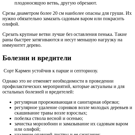
плодоносящую ветвь, другую обрезают.
Срезы диаметром более 20 см наиболее опасны для груши. Их
нужно обязательно замазать садовым варом или покрасить
олифой.
Срезать крупные ветви лучше без оставления пенька. Такие
раны быстрее затягиваются и несут меньшую нагрузку на
иммунитет дерево.
Болезни и вредители
Сорт Кармен устойчив к парше и септориозу.
Однако это не отменяет необходимости в проведении
профилактических мероприятий, которые актуальны и для
остальных болезней и вредителей:
регулярная прореживающая и санитарная обрезки;
регулярное удаление сорняков возле молодых деревьев и
скашивание травы возле взрослых;
побелка ствола весной и осенью;
зачистка морозобоин и замазывание их садовым варом
или олифой;
удаление опавшей листвы и ее сжигание;