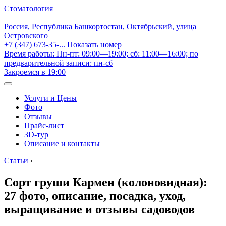
Стоматология
Россия, Республика Башкортостан, Октябрьский, улица
Островского
+7 (347) 673-35-...
Показать номер
Время работы: Пн-пт: 09:00—19:00; сб: 11:00—16:00; по
предварительной записи: пн-сб
Закроемся в 19:00
Услуги и Цены
Фото
Отзывы
Прайс-лист
3D-тур
Описание и контакты
Статьи
›
Сорт груши Кармен (колоновидная):
27 фото, описание, посадка, уход,
выращивание и отзывы садоводов