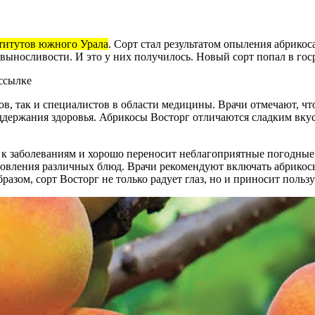
ститутов южного Урала
. Сорт стал результатом опыления абрико
ыносливости. И это у них получилось. Новый сорт попал в госре
ссылке
ов, так и специалистов в области медицины. Врачи отмечают, ч
ддержания здоровья. Абрикосы Восторг отличаются сладким вкус
в к заболеваниям и хорошо переносит неблагоприятные погодны
готовления различных блюд. Врачи рекомендуют включать абрико
зом, сорт Восторг не только радует глаз, но и приносит пользу