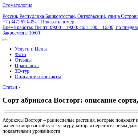
Стоматология
Россия, Республика Башкортостан, Октябрьский, улица Остров
+7 (347) 673-35-...
Показать номер
Время работы: Пн-пт: 09:00—19:00; сб: 11:00—16:00; по предва
Закроемся в 19:00
Услуги и Цены
Фото
Отзывы
Прайс-лист
3D-тур
Описание и контакты
Статьи
›
Сорт абрикоса Восторг: описание сорта
Абрикосы Восторг – раннеспелые растения, которые подходят н
вывести морозостойкую культуру, которая переносит зимы даже
показателями урожайности.