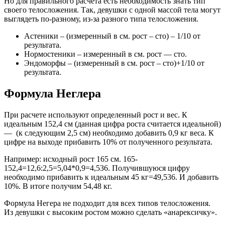
Но для правильного расчета есть необходимость знать тип
своего телосложения. Так, девушки с одной массой тела могут
выглядеть по-разному, из-за разного типа телосложения.
Астеники – (измеренный в см. рост – сто) – 1/10 от
результата.
Нормостеники – измеренный в см. рост — сто.
Эндоморфы – (измеренный в см. рост – сто)+1/10 от
результата.
Формула Неглера
При расчете используют определенный рост и вес. К
идеальным 152,4 см (данная цифра роста считается идеальной)
— (к следующим 2,5 см) необходимо добавить 0,9 кг веса. К
цифре на выходе прибавить 10% от полученного результата.
Например: исходный рост 165 см. 165-
152,4=12,6:2,5=5,04*0,9=4,536. Получившуюся цифру
необходимо прибавить к идеальным 45 кг=49,536. И добавить
10%. В итоге получим 54,48 кг.
Формула Негера не подходит для всех типов телосложения.
Из девушки с высоким ростом можно сделать «анарексичку».