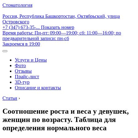
Стоматология
Россия, Республика Башкортостан, Октябрьский, улица
Островского
+7 (347) 673-35-...
Показать номер
Время работы: Пн-пт: 09:00—19:00; сб: 11:00—16:00; по
предварительной записи: пн-сб
Закроемся в 19:00
Услуги и Цены
Фото
Отзывы
Прайс-лист
3D-тур
Описание и контакты
Статьи
›
Соотношение роста и веса у девушек,
женщин по возрасту. Таблица для
определения нормального веса