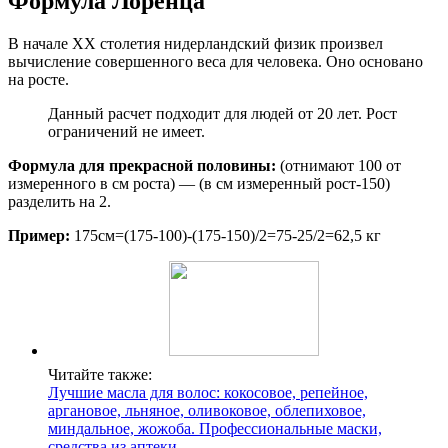
Формула Лоренца
В начале XX столетия нидерландский физик произвел
вычисление совершенного веса для человека. Оно основано
на росте.
Данный расчет подходит для людей от 20 лет. Рост
ограничений не имеет.
Формула для прекрасной половины:
(отнимают 100 от
измеренного в см роста) — (в см измеренный рост-150)
разделить на 2.
Пример:
175см=(175-100)-(175-150)/2=75-25/2=62,5 кг
Читайте также:
Лучшие масла для волос: кокосовое, репейное,
аргановое, льняное, оливоковое, облепиховое,
миндальное, жожоба. Профессиональные маски,
средства из аптеки