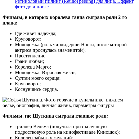
Ретиноловый пилинг (Retinol peeling) для лица. Эффект,
фото до и после
Фильмы, в которых королева танца сыграла роли 2-го
плана:
Где живет надежда;
Круговорот;
Молодежка (роль чирлидерши Насти, после которой
актриса проснулась знаменитой);
Преступление;
Грани любви;
Королева Марго;
Молодежка. Взрослая жизнь;
Султан моего сердца;
Круговорот;
Коснувшись сердца.
Фильмы, где Шуткина сыграла главные роли:
триллер Ведьма (получила приз за лучшую
подростковую роль на кинофестивале Киношок);
Колодец забытых желаний;