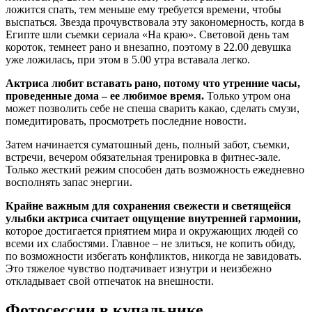
ложится спать, тем меньше ему требуется времени, чтобы
выспаться. Звезда прочувствовала эту закономерность, когда в
Египте шли съемки сериала «На краю». Световой день там
короток, темнеет рано и внезапно, поэтому в 22.00 девушка
уже ложилась, при этом в 5.00 утра вставала легко.
Актриса любит вставать рано, потому что утренние часы,
проведенные дома – ее любимое время.
Только утром она
может позволить себе не спеша сварить какао, сделать смузи,
помедитировать, просмотреть последние новости.
Затем начинается суматошный день, полный забот, съемки,
встречи, вечером обязательная тренировка в фитнес-зале.
Только жесткий режим способен дать возможность ежедневно
восполнять запас энергии.
Крайне важным для сохранения свежести и светящейся
улыбки актриса считает ощущение внутренней гармонии,
которое достигается приятием мира и окружающих людей со
всеми их слабостями. Главное – не злиться, не копить обиду,
по возможности избегать конфликтов, никогда не завидовать.
Это тяжелое чувство подтачивает изнутри и неизбежно
откладывает свой отпечаток на внешности.
Фотосессии в купальнике