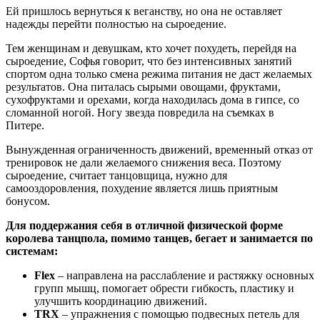
Ей пришлось вернуться к веганству, но она не оставляет
надежды перейти полностью на сыроедение.
Тем женщинам и девушкам, кто хочет похудеть, перейдя на
сыроедение, Софья говорит, что без интенсивных занятий
спортом одна только смена режима питания не даст желаемых
результатов. Она питалась сырыми овощами, фруктами,
сухофруктами и орехами, когда находилась дома в гипсе, со
сломанной ногой. Ногу звезда повредила на съемках в
Питере.
Вынужденная ограниченность движений, временный отказ от
тренировок не дали желаемого снижения веса. Поэтому
сыроедение, считает танцовщица, нужно для
самооздоровления, похудение является лишь приятным
бонусом.
Для поддержания себя в отличной физической форме
королева танцпола, помимо танцев, бегает и занимается по
системам:
Flex
– направлена на расслабление и растяжку основных
групп мышц, помогает обрести гибкость, пластику и
улучшить координацию движений.
TRX
– упражнения с помощью подвесных петель для