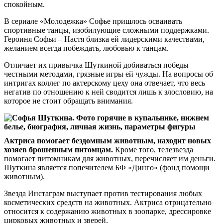
спокойным.
В сериале «Молодежка» Софье пришлось осваивать
спортивные танцы, изобилующие сложными поддержками.
Героиня Софьи – Настя близка ей лидерскими качествами,
желанием всегда побеждать, любовью к танцам.
Отличает их привычка Шуткиной добиваться победы
честными методами, грязные игры ей чужды. На вопросы об
интригах коллег по актерскому цеху она отвечает, что весь
негатив по отношению к ней сводится лишь к злословию, на
которое не стоит обращать внимания.
Актриса помогает бездомным животным, находит новых
хозяев брошенным питомцам.
Кроме того, телезвезда
помогает питомникам для животных, перечисляет им деньги.
Шуткина является попечителем БФ «Динго» (фонд помощи
животным).
Звезда Инстаграм выступает против тестирования любых
косметических средств на животных. Актриса отрицательно
относится к содержанию животных в зоопарке, дрессировке
цирковых животных и зверей.