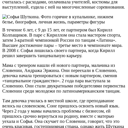
считалась с расходами, оплачивала учителей, костюмы для
выступлений, ездила с ней на многочисленные соревнования.
В течение 6 лет, с 9 до 15 лет, ее партнером был Кирилл
Колпащиков. В паре с Кириллом она стала мастером спорта,
затем 3-кратной чемпионкой России по танцам «Латина».
Высшее достижение пары – третье место в чемпионате мира.
В 2008 г. Софья лишилась своего партнера, когда Кирилл
решил завершить танцевальную карьеру.
Мама с тренером нашли ей нового партнера, мальчика из
Словении, Андража Эржина. Они переехали в Словению,
девочка начала тренироваться с новым партнером, сменив
«танцевальное гражданство». 2 года пара выступала за
Словению. Они стали двукратными победителями первенства
Словении среди молодежи по латиноамериканским танцам.
Там девочка училась в местной школе, где преподавание
велось на словенском, Соне пришлось освоить новый язык.
Через 2 года у мамы начались проблемы с бизнесом, ей
пришлось срочно вернуться на родину, вместе с матерью
уехала и Софья. Она скучает по Словении, говорит, что это
очень красивая, гостеприимная страна, однако жить Шуткина