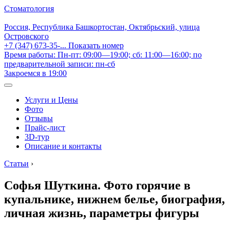
Стоматология
Россия, Республика Башкортостан, Октябрьский, улица
Островского
+7 (347) 673-35-...
Показать номер
Время работы: Пн-пт: 09:00—19:00; сб: 11:00—16:00; по
предварительной записи: пн-сб
Закроемся в 19:00
Услуги и Цены
Фото
Отзывы
Прайс-лист
3D-тур
Описание и контакты
Статьи
›
Софья Шуткина. Фото горячие в
купальнике, нижнем белье, биография,
личная жизнь, параметры фигуры