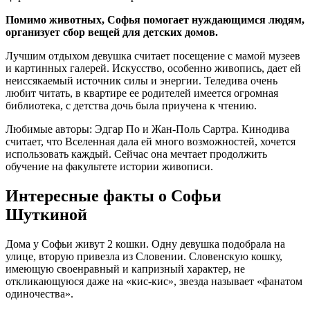
Помимо животных, Софья помогает нуждающимся людям,
организует сбор вещей для детских домов.
Лучшим отдыхом девушка считает посещение с мамой музеев
и картинных галерей. Искусство, особенно живопись, дает ей
неиссякаемый источник силы и энергии. Теледива очень
любит читать, в квартире ее родителей имеется огромная
библиотека, с детства дочь была приучена к чтению.
Любимые авторы: Эдгар По и Жан-Поль Сартра. Кинодива
считает, что Вселенная дала ей много возможностей, хочется
использовать каждый. Сейчас она мечтает продолжить
обучение на факультете истории живописи.
Интересные факты о Софьи
Шуткиной
Дома у Софьи живут 2 кошки. Одну девушка подобрала на
улице, вторую привезла из Словении. Словенскую кошку,
имеющую своенравный и капризный характер, не
откликающуюся даже на «кис-кис», звезда называет «фанатом
одиночества».