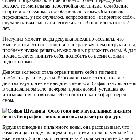
сильно поправилась. Ей было всего 16 лет, переходный
возраст, гормональная перестройка организма, ослабление
спортивного режима способствовали этому. Она тяжело
переживала, у нее случилось депрессивное «неприятие себя»,
случались тяжелые панические атаки. Это длилось около 2
лет.
Наступил момент, когда девушка внезапно осознала, что
мысли о том, что она толстая и некрасивая, неконструктивны,
проблему нужно решать, нужно лишь приложить силы. А для
начала следует принять себя, полюбить со всеми своими
недостатками.
Девочка всячески стала ограничивать себя в питании,
пробовала разные диеты, благодарна маме за то, что та с
детства научила ее не наедаться вечером. Софья изнуряла себя
в танцевальном зале, вечером, придя домой, уставшая до
изнеможения, позволяла себе только стакан кефира перед
сном.
Будущая кинодива пила много воды, она рассказывает, что
сама очищала воду кварцем и шунгитом, пила не меньше 2 л
ежедневно. Упорство и терпение за 4 года вернули ее былые