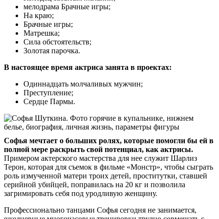
мелодрама Брачные игры;
На краю;
Брачные игры;
Матрешка;
Сила обстоятельств;
Золотая парочка.
В настоящее время актриса занята в проектах:
Одиннадцать молчаливых мужчин;
Преступление;
Сердце Пармы.
Софья мечтает о больших ролях, которые помогли бы ей в
полной мере раскрыть свой потенциал, как актрисы.
Примером актерского мастерства для нее служит Шарлиз
Терон, которая для съемок в фильме «Монстр», чтобы сыграть
роль измученной матери троих детей, проститутки, ставшей
серийной убийцей, поправилась на 20 кг и позволила
загримировать себя под уродливую женщину.
Профессионально танцами Софья сегодня не занимается,
ежедневные многочасовые тренировки трудно совмещать с