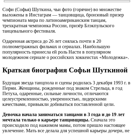
Софи (Софья) Шуткина, чьи фото (горячие) во множестве
выложены в Инстаграм — танцовщица, бронзовый призер
чемпионата мира по латиноамериканским танцам,
трехкратная чемпионка России, призёр Блэкпульского
танцевального фестиваля.
Одаренная актриса до 26 лет снялась почти в 20
полнометражных фильмах и сериалах. Наибольшую
популярность принесла ей роль Насти в популярном
молодежном сериале о российских хоккеистах «Молодежка».
Краткая биография Софьи Шуткиной
Будущая звезда танцпола и сцены родилась 3 декабря 1993 г. в
Перми. Женщины, рожденные под знаком Стрельца, в год
Петуха, одаренные, сильные личности, отличаются
целеустремленностью, уверенностью, лидерскими
качествами, привыкли добиваться поставленной цели.
Девочка начала заниматься танцами в 3 года и до 19 лет
мечтала только о карьере танцовщицы.
Сначала это
происходило под нажимом мамы, потом пришло настоящее
увлечение. Мать все делала для успешной карьеры дочери, не