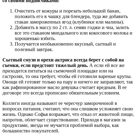
со своими подписчиками:
Очистить от кожуры и порезать небольшой банан,
положить его в чашку для блендера, туда же добавить
стакан замороженных ягод (клубники или малины).
Добавить в массу по 2 ст. л. семян годжи и чиа, залить
все это стаканом миндального или кокосового молока и
хорошенько взбить.
Получается необыкновенно вкусный, сытный и
полезный завтрак.
Сытный смузи и орехи актриса всегда берет с собой на
съемки, если предстоит тяжелый день.
А если ей все же
приходится питаться на съемочной площадке или на
гастролях, то она требует, чтобы ей готовили вареные крупы.
Овощи ей готовят только на пару и ничего не заправляют, так
как рафинированное масло девушка считает вредным. В ее
договоре это всегда прописано обязательным условием.
Коллеги иногда называют ее чересчур замороченной в
вопросах питания, считают, что она слишком усложняет свою
жизнь. Однако Софья возражает, что отказ от животной пищи,
напротив, облегчает существование. Приходя в магазин за
продуктами, звезда не мучается проблемой выбора, как
большинство покупателей.