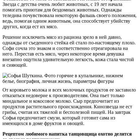
Звезда с детства очень любит животных, с 19 лет начала
помогать приютам для бездомных животных. Однажды
теледива почувствовала некоторую фальшь своего положения,
ведь, помогая одним животным, она способствует убийству
других, когда ест их мясо.
Решение исключить мясо из рациона зрело в ней давно,
однажды от съеденного стейка ей стало по-настоящему плохо.
Софи сочла это знаком и соответственно отреагировала на
него. Перестав есть мясо, через некоторое время девушка
внезапно ощутила удивительную легкость, кожа стала чистой
и сияющей.
От коровьего молока и всех молочных продуктов ее заставило
отказаться недоверие к производителям. Она пьет только
миндальное и кокосовое молоко. Сыр предпочитает из
продуктов растительного происхождения. Кинозвезда не ест
грибы, считая их тяжелой и бесполезной пищей. На завтрак
Софья предпочитает смузи, который готовит сама из
имеющихся в доме фруктов и овощей.
Рецептом любимого напитка танцовщица охотно делится