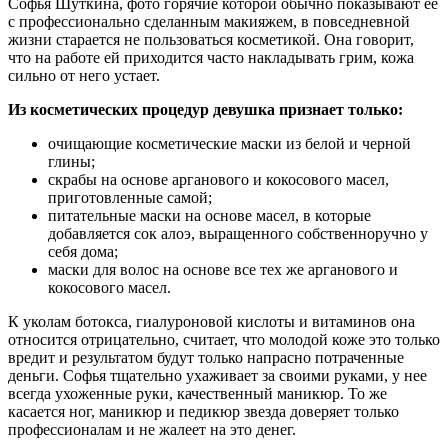
Софья Шуткина, фото горячие которой обычно показывают ее
с профессионально сделанным макияжем, в повседневной
жизни старается не пользоваться косметикой. Она говорит,
что на работе ей приходится часто накладывать грим, кожа
сильно от него устает.
Из косметических процедур девушка признает только:
очищающие косметические маски из белой и черной
глины;
скрабы на основе арганового и кокосового масел,
приготовленные самой;
питательные маски на основе масел, в которые
добавляется сок алоэ, выращенного собственноручно у
себя дома;
маски для волос на основе все тех же арганового и
кокосового масел.
К уколам ботокса, гиалуроновой кислоты и витаминов она
относится отрицательно, считает, что молодой коже это только
вредит и результатом будут только напрасно потраченные
деньги. Софья тщательно ухаживает за своими руками, у нее
всегда ухоженные руки, качественный маникюр. То же
касается ног, маникюр и педикюр звезда доверяет только
профессионалам и не жалеет на это денег.