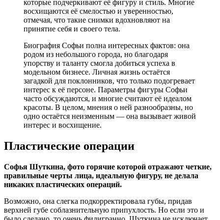
которые подчеркивают её фигуру и стиль. Многие
восхищаются её смелостью и уверенностью,
отмечая, что такие снимки вдохновляют на
принятие себя и своего тела.
Биография Софьи полна интересных фактов: она
родом из небольшого города, но благодаря
упорству и таланту смогла добиться успеха в
модельном бизнесе. Личная жизнь остаётся
загадкой для поклонников, что только подогревает
интерес к её персоне. Параметры фигуры Софьи
часто обсуждаются, и многие считают её идеалом
красоты. В целом, мнения о ней разнообразны, но
одно остаётся неизменным — она вызывает живой
интерес и восхищение.
Пластические операции
Софья Шуткина, фото горячие которой отражают четкие,
правильные черты лица, идеальную фигуру, не делала
никаких пластических операций.
Возможно, она слегка подкорректировала губы, придав
верхней губе соблазнительную припухлость. Но если это и
было сделано, то очень филигранно. Шуткина не исключает,