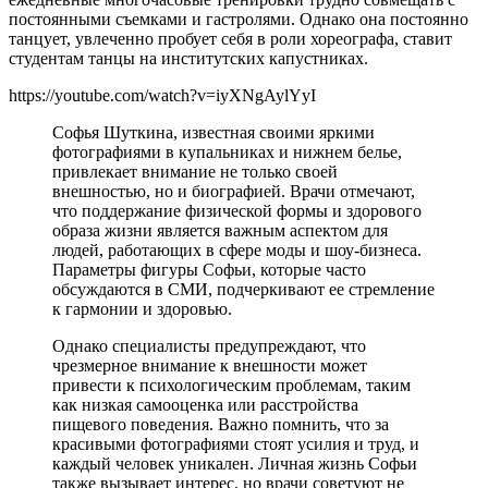
постоянными съемками и гастролями. Однако она постоянно
танцует, увлеченно пробует себя в роли хореографа, ставит
студентам танцы на институтских капустниках.
https://youtube.com/watch?v=iyXNgAylYyI
Софья Шуткина, известная своими яркими
фотографиями в купальниках и нижнем белье,
привлекает внимание не только своей
внешностью, но и биографией. Врачи отмечают,
что поддержание физической формы и здорового
образа жизни является важным аспектом для
людей, работающих в сфере моды и шоу-бизнеса.
Параметры фигуры Софьи, которые часто
обсуждаются в СМИ, подчеркивают ее стремление
к гармонии и здоровью.
Однако специалисты предупреждают, что
чрезмерное внимание к внешности может
привести к психологическим проблемам, таким
как низкая самооценка или расстройства
пищевого поведения. Важно помнить, что за
красивыми фотографиями стоят усилия и труд, и
каждый человек уникален. Личная жизнь Софьи
также вызывает интерес, но врачи советуют не