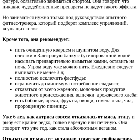
фигуре, обязательно заниматься спортом. Она говорит, что
никакие чудодейственные препараты не дадут такого эффекта.
Но заниматься нужно только под руководством опытного
фитнес-тренера, который подберет комплекс упражнений,
«сушащих тело».
Кроме того, она рекомендует:
пить очищенную кварцем и шунгитом воду. Для
очистки в 3-литровую банку с бутилированной водой
насыпать предварительно вымытые камни, оставить на
ночь. Утром воду уже можно пить. Ежедневно следует
выпивать не менее 3 л;
полностью исключить фастфуды;
ограничить до минимума потребление сладкого;
отказаться от всего жареного, молочных продуктов
животного происхождения, выпечки, дрожжевого хлеба;
есть бобовые, орехи, фрукты, овощи, семена льна, чиа,
пророщенную пшеницу.
Уже 6 лет, как актриса совсем отказалась от мяса,
птицу и
рыбу ест крайне редко, только вареную или печеную. Она
говорит, что уже год, как стала абсолютным веганом.
Отказаться от мяса ее заставили этические соображения.