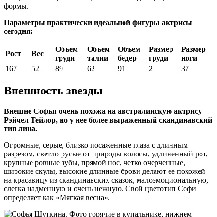
формы.
Параметры практически идеальной фигуры актрисы
сегодня:
Объем
Объем
Объем
Размер
Размер
Рост
Вес
груди
талии
бедер
груди
ноги
167
52
89
62
91
2
37
Внешность звезды
Внешне Софья очень похожа на австралийскую актрису
Рэйчел Тейлор, но у нее более выраженный скандинавский
тип лица.
Огромные, серые, близко посаженные глаза с длинным
разрезом, светло-русые от природы волосы, удлиненный рот,
крупные ровные зубы, прямой нос, четко очерченные,
широкие скулы, высокие длинные брови делают ее похожей
на красавицу из скандинавских сказок, малоэмоциональную,
слегка надменную и очень нежную. Свой цветотип Софи
определяет как «Мягкая весна».