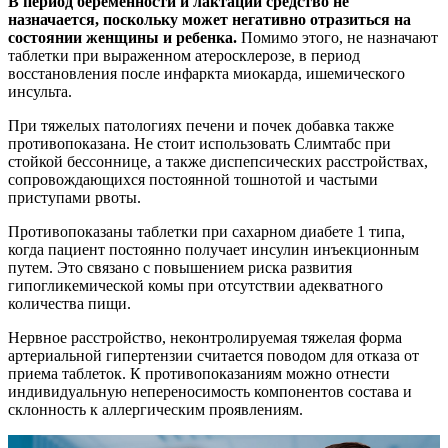
В период беременности и лактации средство не
назначается, поскольку может негативно отразиться на
состоянии женщины и ребенка.
Помимо этого, не назначают
таблетки при выраженном атеросклерозе, в период
восстановления после инфаркта миокарда, ишемического
инсульта.
При тяжелых патологиях печени и почек добавка также
противопоказана. Не стоит использовать Слимтабс при
стойкой бессоннице, а также диспепсических расстройствах,
сопровождающихся постоянной тошнотой и частыми
приступами рвоты.
Противопоказаны таблетки при сахарном диабете 1 типа,
когда пациент постоянно получает инсулин инъекционным
путем. Это связано с повышением риска развития
гипогликемической комы при отсутствии адекватного
количества пищи.
Нервное расстройство, неконтролируемая тяжелая форма
артериальной гипертензии считается поводом для отказа от
приема таблеток. К противопоказаниям можно отнести
индивидуальную непереносимость компонентов состава и
склонность к аллергическим проявлениям.