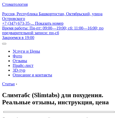
Стоматология
Россия, Республика Башкортостан, Октябрьский, улица
Островского
+7 (347) 673-35-...
Показать номер
Время работы: Пн-пт: 09:00—19:00; сб: 11:00—16:00; по
предварительной записи: пн-сб
Закроемся в 19:00
Услуги и Цены
Фото
Отзывы
Прайс-лист
3D-тур
Описание и контакты
Статьи
›
Слимтабс (Slimtabs) для похудения.
Реальные отзывы, инструкция, цена