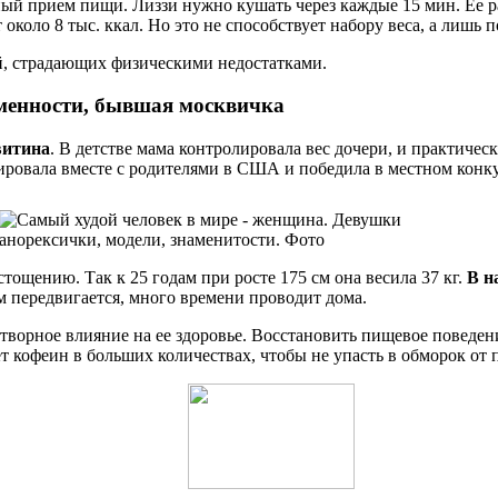
ный прием пищи. Лиззи нужно кушать через каждые 15 мин. Ее 
около 8 тыс. ккал. Но это не способствует набору веса, а лишь
ей, страдающих физическими недостатками.
менности, бывшая москвичка
витина
. В детстве мама контролировала вес дочери, и практическ
рировала вместе с родителями в США и победила в местном конк
тощению. Так к 25 годам при росте 175 см она весила 37 кг.
В н
м передвигается, много времени проводит дома.
творное влияние на ее здоровье. Восстановить пищевое поведение
 кофеин в больших количествах, чтобы не упасть в обморок от