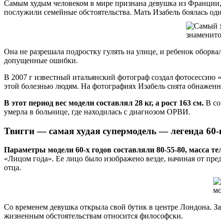
Самым худым человеком в мире признана девушка из Франции, 
послужили семейные обстоятельства. Мать Изабель боялась один
Она не разрешала подростку гулять на улице, и ребенок оборв
допущенные ошибки.
В 2007 г известный итальянский фотограф создал фотосессию 
этой болезнью людям. На фотографиях Изабель снята обнаженн
В этот период вес модели составлял 28 кг, а рост 163 см.
В со
умерла в больнице, где находилась с диагнозом ОРВИ.
Твигги — самая худая супермодель — легенда 60-
Параметры модели 60-х годов составляли 80-55-80, масса тела
«Лицом года». Ее лицо было изображено везде, начиная от пр
отца.
Со временем девушка открыла свой бутик в центре Лондона. За
жизненным обстоятельствам относится философски.