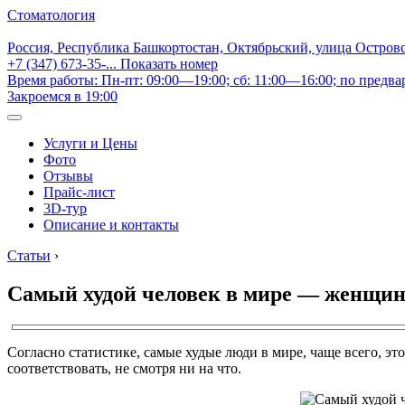
Стоматология
Россия, Республика Башкортостан, Октябрьский, улица Остров
+7 (347) 673-35-...
Показать номер
Время работы: Пн-пт: 09:00—19:00; сб: 11:00—16:00; по предва
Закроемся в 19:00
Услуги и Цены
Фото
Отзывы
Прайс-лист
3D-тур
Описание и контакты
Статьи
›
Самый худой человек в мире — женщина
Согласно статистике, самые худые люди в мире, чаще всего, э
соответствовать, не смотря ни на что.