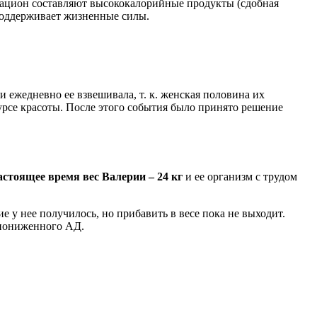
рацион составляют высококалорийные продукты (сдобная
 поддерживает жизненные силы.
и ежедневно ее взвешивала, т. к. женская половина их
урсе красоты. После этого события было принято решение
астоящее время вес Валерии – 24 кг
и ее организм с трудом
 у нее получилось, но прибавить в весе пока не выходит.
 пониженного АД.