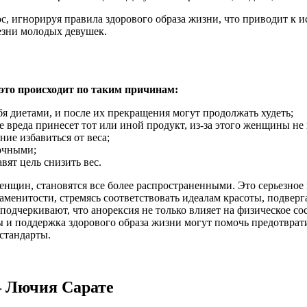
, игнорируя правила здорового образа жизни, что приводит к 
езни молодых девушек.
то происходит по таким причинам:
ебя диетами, и после их прекращения могут продолжать худеть;
 же вреда принесет тот или иной продукт, из-за этого женщины 
ие избавиться от веса;
очными;
ят цель снизить вес.
енщин, становятся все более распространенными. Это серьезное 
аменитости, стремясь соответствовать идеалам красоты, подверг
одчеркивают, что анорексия не только влияет на физическое со
и поддержка здорового образа жизни могут помочь предотврати
 стандарты.
— Лючия Сарате