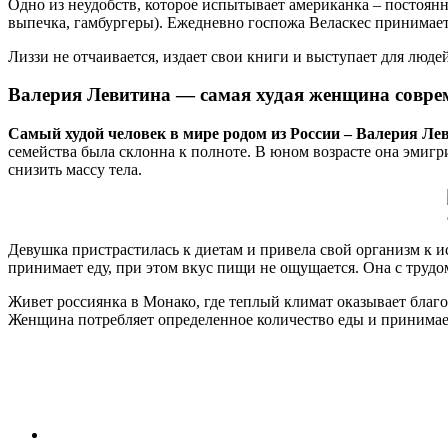
Одно из неудобств, которое испытывает американка – постоян
выпечка, гамбургеры). Ежедневно госпожа Веласкес принимает 
Лиззи не отчаивается, издает свои книги и выступает для люд
Валерия Левитина — самая худая женщина совре
Самый худой человек в мире родом из России – Валерия Ле
семейства была склонна к полноте. В юном возрасте она эмиг
снизить массу тела.
Девушка пристрастилась к диетам и привела свой организм к ис
принимает еду, при этом вкус пищи не ощущается. Она с трудо
Живет россиянка в Монако, где теплый климат оказывает благо
Женщина потребляет определенное количество еды и принимает