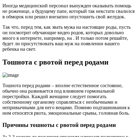
Иногда медицинский персонал вынужден оказывать помощь
не роженице, а будущему папе, который так некстати свалился
в обморок или решил внезапно опустошить свой желудок.
Так что, перед тем, как звать мужа на настоящие роды, пусть
он посмотрит обучающие видео родов, которых довольно
много в интернете, например, на . И только потом решайте,
будет ли присутствовать ваш муж на появлении вашего
ребенка на свет.
Тошнота с рвотой перед родами
Тошнота перед родами – вполне естественное состояние,
обычно она развивается под влиянием гормональной
перестройки. Каждой женщине следует помогать
собственному организму справляться с необычными и
непривычными для него вещами. Помимо подташнивания к
ним относятся рвота, эмоциональные срывы, головная боль.
Причины тошноты с рвотой перед родами
За 2-3 недели до рождения организм начинает подготовку к