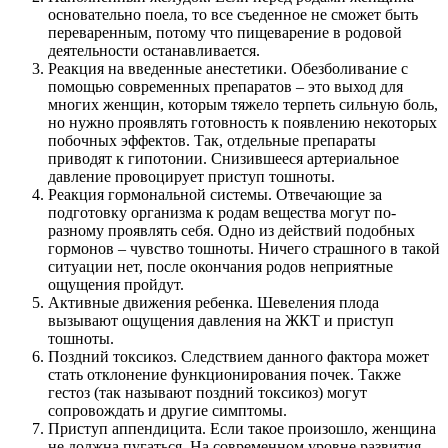
основательно поела, то все съеденное не сможет быть
переваренным, потому что пищеварение в родовой
деятельности останавливается.
Реакция на введенные анестетики. Обезболивание с
помощью современных препаратов – это выход для
многих женщин, которым тяжело терпеть сильную боль,
но нужно проявлять готовность к появлению некоторых
побочных эффектов. Так, отдельные препараты
приводят к гипотонии. Снизившееся артериальное
давление провоцирует приступ тошноты.
Реакция гормональной системы. Отвечающие за
подготовку организма к родам вещества могут по-
разному проявлять себя. Одно из действий подобных
гормонов – чувство тошноты. Ничего страшного в такой
ситуации нет, после окончания родов неприятные
ощущения пройдут.
Активные движения ребенка. Шевеления плода
вызывают ощущения давления на ЖКТ и приступ
тошноты.
Поздний токсикоз. Следствием данного фактора может
стать отклонение функционирования почек. Также
гестоз (так называют поздний токсикоз) могут
сопровождать и другие симптомы.
Приступ аппендицита. Если такое произошло, женщина
не должна пугаться. На современном уровне развития