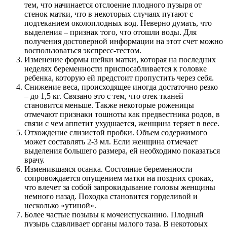
тем, что начинается отслоение плодного пузыря от
стенок матки, что в некоторых случаях путают с
подтеканием околоплодных вод. Неверно думать, что
выделения – признак того, что отошли воды. Для
получения достоверной информации на этот счет можно
воспользоваться экспресс-тестом.
Изменение формы шейки матки, которая на последних
неделях беременности приспосабливается к головке
ребенка, которую ей предстоит пропустить через себя.
Снижение веса, происходящее иногда достаточно резко
– до 1,5 кг. Связано это с тем, что отек тканей
становится меньше. Также некоторые роженицы
отмечают признаки тошноты как предвестника родов, в
связи с чем аппетит ухудшается, женщина теряет в весе.
Отхождение слизистой пробки. Объем содержимого
может составлять 2-3 мл. Если женщина отмечает
выделения большего размера, ей необходимо показаться
врачу.
Изменившаяся осанка. Состояние беременности
сопровождается опущением матки на поздних сроках,
что влечет за собой запрокидывание головы женщины
немного назад. Походка становится горделивой и
несколько «утиной».
Более частые позывы к мочеиспусканию. Плодный
пузырь сдавливает органы малого таза. В некоторых