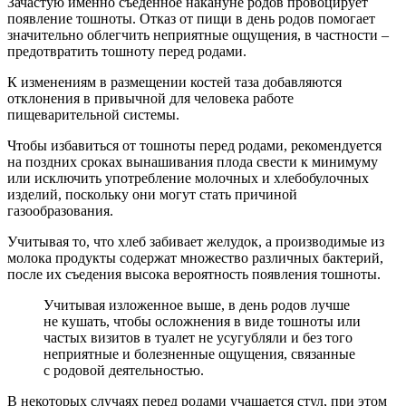
Зачастую именно съеденное накануне родов провоцирует
появление тошноты. Отказ от пищи в день родов помогает
значительно облегчить неприятные ощущения, в частности –
предотвратить тошноту перед родами.
К изменениям в размещении костей таза добавляются
отклонения в привычной для человека работе
пищеварительной системы.
Чтобы избавиться от тошноты перед родами, рекомендуется
на поздних сроках вынашивания плода свести к минимуму
или исключить употребление молочных и хлебобулочных
изделий, поскольку они могут стать причиной
газообразования.
Учитывая то, что хлеб забивает желудок, а производимые из
молока продукты содержат множество различных бактерий,
после их съедения высока вероятность появления тошноты.
Учитывая изложенное выше, в день родов лучше
не кушать, чтобы осложнения в виде тошноты или
частых визитов в туалет не усугубляли и без того
неприятные и болезненные ощущения, связанные
с родовой деятельностью.
В некоторых случаях перед родами учащается стул, при этом