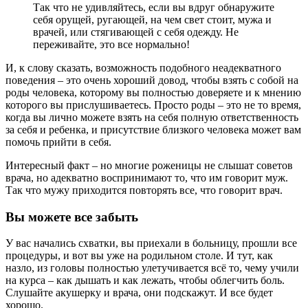
Так что не удивляйтесь, если вы вдруг обнаружите
себя орущей, ругающей, на чем свет стоит, мужа и
врачей, или стягивающей с себя одежду. Не
переживайте, это все нормально!
И, к слову сказать, возможность подобного неадекватного
поведения – это очень хороший довод, чтобы взять с собой на
роды человека, которому вы полностью доверяете и к мнению
которого вы прислушиваетесь. Просто роды – это не то время,
когда вы лично можете взять на себя полную ответственность
за себя и ребенка, и присутствие близкого человека может вам
помочь прийти в себя.
Интересный факт – но многие роженицы не слышат советов
врача, но адекватно воспринимают то, что им говорит муж.
Так что мужу приходится повторять все, что говорит врач.
Вы можете все забыть
У вас начались схватки, вы приехали в больницу, прошли все
процедуры, и вот вы уже на родильном столе. И тут, как
назло, из головы полностью улетучивается всё то, чему учили
на курса – как дышать и как лежать, чтобы облегчить боль.
Слушайте акушерку и врача, они подскажут. И все будет
хорошо.