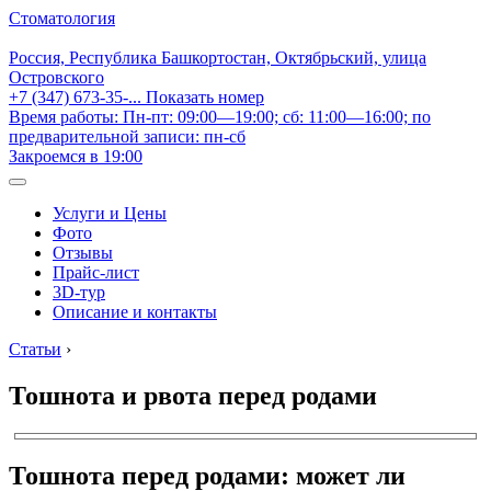
Стоматология
Россия, Республика Башкортостан, Октябрьский, улица
Островского
+7 (347) 673-35-...
Показать номер
Время работы: Пн-пт: 09:00—19:00; сб: 11:00—16:00; по
предварительной записи: пн-сб
Закроемся в 19:00
Услуги и Цены
Фото
Отзывы
Прайс-лист
3D-тур
Описание и контакты
Статьи
›
Тошнота и рвота перед родами
Тошнота перед родами: может ли