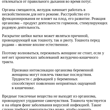
отвлекаться от правильного дыхания во время потуг.
Органы смещаются, желудок начинает работать в
несвойственном для него режиме. Расстройство его
функционирования не влияет на плод, его развитие. Реакция
организма – продукт деятельности гормонов, стимулирующих
родовую деятельность.
Раскрытие шейки матки может являться причиной,
провоцирующей как тошноту, так и рвоту. Тошнота перед
родами – явление вполне естественное.
Поэтому волноваться, переживать женщине не стоит, если у
неё нет хронических заболеваний желудочно-кишечного
тракта.
Признаки интоксикации организма беременной
женщины могут повлечь тяжелые последствия.
Трудности с дефекацией у беременных
способствуют появлению неприятных ощущений
в кишечнике.
Вредные токсичные вещества не выходят из организма,
провоцируют ухудшение самочувствия. Тошнота чувствуется
и на общем фоне заболевания вирусной инфекцией. Такие
случаи требуют вмешательства врача, чтобы оценить