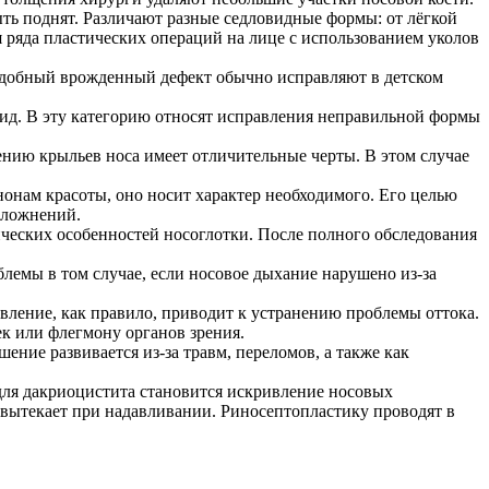
ть поднят. Различают разные седловидные формы: от лёгкой
я ряда пластических операций на лице с использованием уколов
одобный врожденный дефект обычно исправляют в детском
ид. В эту категорию относят исправления неправильной формы
ению крыльев носа имеет отличительные черты. В этом случае
нонам красоты, оно носит характер необходимого. Его целью
сложнений.
ических особенностей носоглотки. После полного обследования
лемы в том случае, если носовое дыхание нарушено из-за
вление, как правило, приводит к устранению проблемы оттока.
ек или флегмону органов зрения.
ние развивается из-за травм, переломов, а также как
для дакриоцистита становится искривление носовых
я вытекает при надавливании. Риносептопластику проводят в