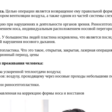
са.
Целью операции является возвращение ему правильной формы
тором вентиляции воздуха, а также одним из частей системы сле
ию при нарушениях в деятельности органов зрения. Риносептоп
роением носа, индивидуальным расположением носовой перегоро
и. У большинства людей пластина искривлена, что является пос
ой нарушения носового дыхания.
м проживания человека:
а ускоренной теплоотдачи воздуха;
ов: воздуху, проходящему через носовые проходы небольшими по
ии риносептопластики.
равленная на коррекцию формы носа и восстанов