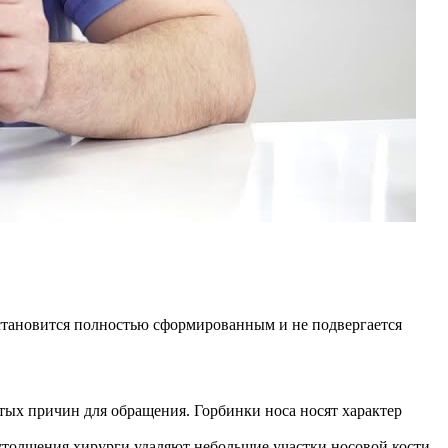
н становится полностью сформированным и не подвергается
тых причин для обращения. Горбинки носа носят характер
утолщения хирурги удаляют небольшие участки носовой кости.