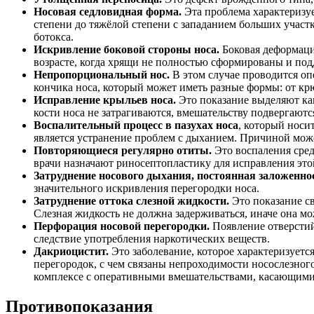
Носовая седловидная форма.
Эта проблема характеризуе
степени до тяжёлой степени с западанием больших участк
ботокса.
Искривление боковой стороны носа.
Боковая деформаци
возрасте, когда хрящи не полностью сформированы и по
Непропорциональный нос.
В этом случае проводится оп
кончика носа, который может иметь разные формы: от крю
Исправление крыльев носа.
Это показание выделяют как
кости носа не затрагиваются, вмешательству подвергаютс
Воспалительный процесс в пазухах носа
, который носи
является устранение проблем с дыханием. Причиной може
Повторяющиеся регулярно отиты.
Это воспаления сред
врачи назначают риносептопластику для исправления эт
Затруднение носового дыхания, постоянная заложеннос
значительного искривления перегородки носа.
Затруднение оттока слезной жидкости.
Это показание св
Слезная жидкость не должна задерживаться, иначе она мо
Перфорация носовой перегородки.
Появление отверстий 
следствие употребления наркотических веществ.
Дакриоцистит.
Это заболевание, которое характеризует
перегородок, с чем связаны непроходимости носослезного
комплексе с оперативными вмешательствами, касающимис
Противопоказания