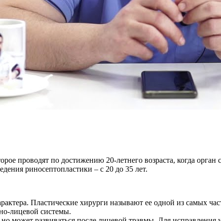
торое проводят по достижению 20-летнего возраста, когда орга
дения риносептопластики – с 20 до 35 лет.
арактера. Пластические хирурги называют ее одной из самых час
но-лицевой системы.
 но может развиваться после лицевой травмы. Для исправления 