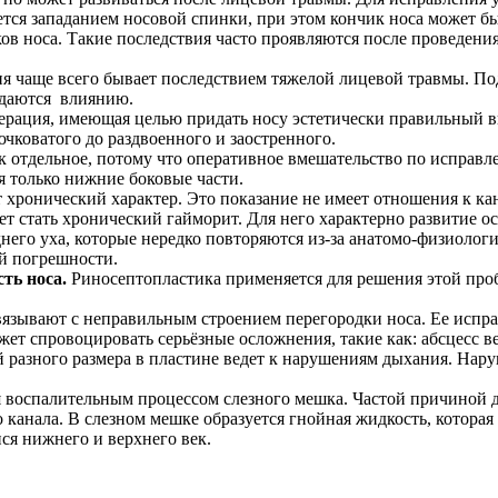
тся западанием носовой спинки, при этом кончик носа может бы
ов носа. Такие последствия часто проявляются после проведени
я чаще всего бывает последствием тяжелой лицевой травмы. П
ддаются влиянию.
ерация, имеющая целью придать носу эстетически правильный в
чковатого до раздвоенного и заостренного.
 отдельное, потому что оперативное вмешательство по исправл
я только нижние боковые части.
т хронический характер. Это показание не имеет отношения к ка
т стать хронический гайморит. Для него характерно развитие о
него уха, которые нередко повторяются из-за анатомо-физиолог
ой погрешности.
ть носа.
Риносептопластика применяется для решения этой проб
язывают с неправильным строением перегородки носа. Ее испра
жет спровоцировать серьёзные осложнения, такие как: абсцесс в
разного размера в пластине ведет к нарушениям дыхания. Наруше
ся воспалительным процессом слезного мешка. Частой причиной 
 канала. В слезном мешке образуется гнойная жидкость, котора
я нижнего и верхнего век.