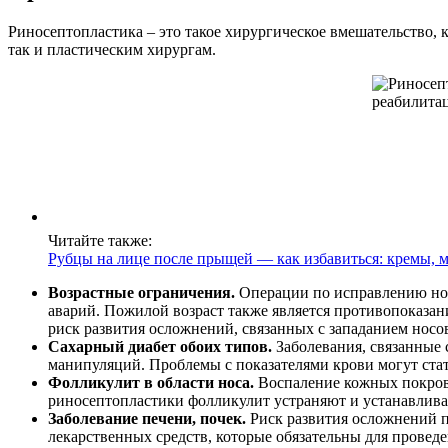
Риносептопластика – это такое хирургическое вмешательство, 
так и пластическим хирургам.
Читайте также:
Рубцы на лице после прыщей — как избавиться: кремы, м
Возрастные ограничения.
Операции по исправлению носо
аварий. Пожилой возраст также является противопоказан
риск развития осложнений, связанных с западанием носо
Сахарный диабет обоих типов.
Заболевания, связанные
манипуляций. Проблемы с показателями крови могут ста
Фолликулит в области носа.
Воспаление кожных покрово
риносептопластики фолликулит устраняют и устанавлива
Заболевание печени, почек.
Риск развития осложнений п
лекарственных средств, которые обязательны для проведе