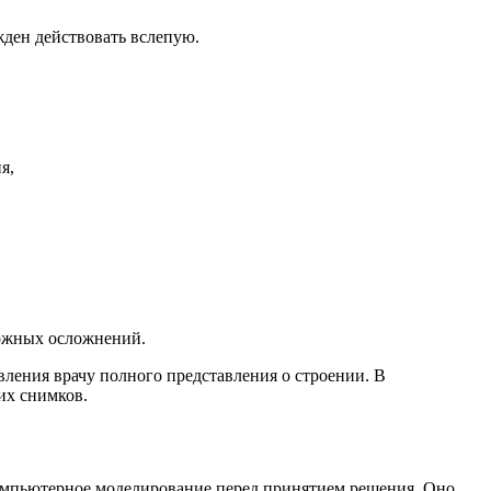
жден действовать вслепую.
можных осложнений.
ления врачу полного представления о строении. В
их снимков.
компьютерное моделирование перед принятием решения. Оно