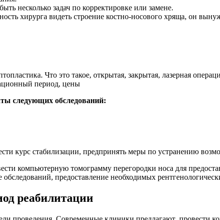
ыть несколько задач по корректировке или замене.
ость хирурга видеть строение костно-носового хряща, он выну
аты следующих обследований:
ести курс стабилизации, предпринять меры по устранению воз
ести компьютерную томограмму перегородки носа для предостав
е обследований, предоставление необходимых рентгенологическ
иод реабилитации
 цели проведения. Современные клиники предлагают провести 