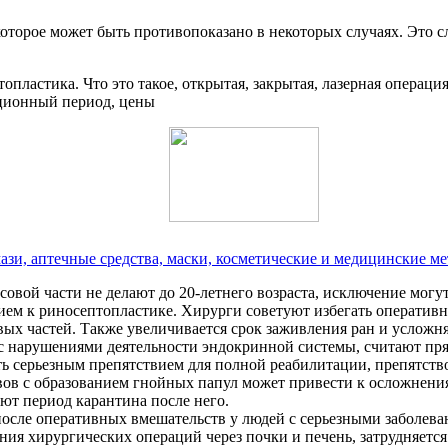
которое может быть противопоказано в некоторых случаях. Это 
ази, аптечные средства, маски, косметические и медицинские м
вой части не делают до 20-летнего возраста, исключение могут
ием к риносептопластике. Хирурги советуют избегать оперативно
вых частей. Также увеличивается срок заживления ран и усложн
 с нарушениями деятельности эндокринной системы, считают п
ть серьезным препятствием для полной реабилитации, препятств
в с образованием гнойных папул может привести к осложнения
ют период карантина после него.
осле оперативных вмешательств у людей с серьезными заболева
ния хирургических операций через почки и печень, затрудняетс