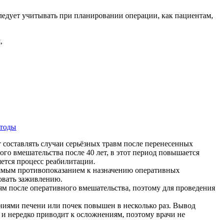
следует учитывать при планировании операции, как пациентам,
етоды
 составлять случаи серьёзных травм после перенесенных
го вмешательства после 40 лет, в этот период повышается
яется процесс реабилитации.
рямым противопоказанием к назначению оперативных
овать заживлению.
м после оперативного вмешательства, поэтому для проведения
ниями печени или почек повышен в несколько раз. Вывод
я и нередко приводит к осложнениям, поэтому врачи не