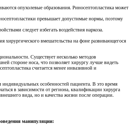
виваются опухолевые образования. Риносептопластика может
иносептопластики превышает допустимые нормы, поэтому
йствами следует избегать воздействия наркоза.
ия хирургического вмешательства на фоне развивающегося
циональности. Существует несколько методов
шней стороне носа, что позволяет хирургу лучше видеть
септопластика считается менее инвазивной и
и индивидуальных особенностей пациента. В это время
аться в зависимости от региона, квалификации хирурга
внешнего вида, но и качества жизни после операции.
проведения манипуляции: