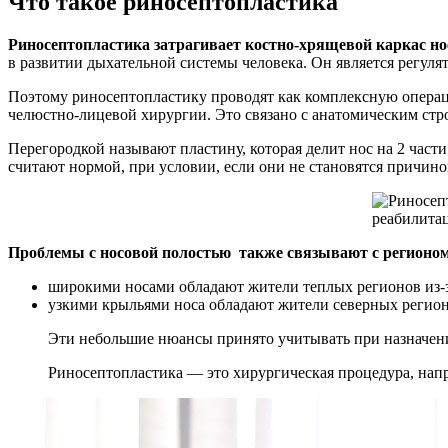
Что такое риносептопластика
Риносептопластика затрагивает костно-хрящевой каркас но
в развитии дыхательной системы человека. Он является регуля
Поэтому риносептопластику проводят как комплексную операц
челюстно-лицевой хирургии. Это связано с анатомическим ст
Перегородкой называют пластину, которая делит нос на 2 част
считают нормой, при условии, если они не становятся причин
Проблемы с носовой полостью также связывают с регионо
широкими носами обладают жители теплых регионов из-з
узкими крыльями носа обладают жители северных регион
Эти небольшие нюансы принято учитывать при назначен
Риносептопластика — это хирургическая процедура, нап