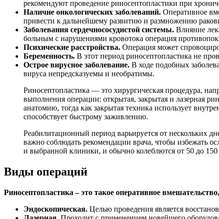
рекомендуют проведение риносептопластики при хронич
Наличие онкологических заболеваний.
Оперативное вме
привести к дальнейшему развитию и размножению раков
Заболевания сердечнососудистой системы.
Влияние лек
больным с нарушениями кровотока операция противопок
Психические расстройства.
Операция может спровоцирова
Беременность.
В этот период риносептопластика не пров
Острое вирусное заболевание.
В ходе подобных заболев
вируса непредсказуемы и необратимы.
Риносептопластика — это хирургическая процедура, нап
выполнения операции: открытая, закрытая и лазерная рин
анатомию, тогда как закрытая техника использует внутр
способствует быстрому заживлению.
Реабилитационный период варьируется от нескольких дне
важно соблюдать рекомендации врача, чтобы избежать ос
и выбранной клиники, и обычно колеблются от 50 до 150
Виды операций
Риносептопластика – это такое оперативное вмешательство
Эндоскопическая.
Целью проведения является восстанов
Лазерная.
Проходит с применением новейшего оборудов