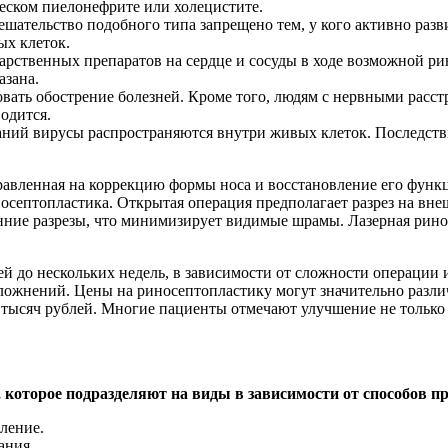
еском пиелонефрите или холецистите.
шательство подобного типа запрещено тем, у кого активно раз
ых клеток.
арственных препаратов на сердце и сосуды в ходе возможной р
азана.
ть обострение болезней. Кроме того, людям с нервными расстро
одится.
аний вирусы распространяются внутри живых клеток. Последств
равленная на коррекцию формы носа и восстановление его функ
осептопластика. Открытая операция предполагает разрез на вне
енние разрезы, что минимизирует видимые шрамы. Лазерная рино
й до нескольких недель, в зависимости от сложности операции 
ложнений. Цены на риносептопластику могут значительно различ
 тысяч рублей. Многие пациенты отмечают улучшение не только 
, которое подразделяют на виды в зависимости от способов 
ление.
ания.