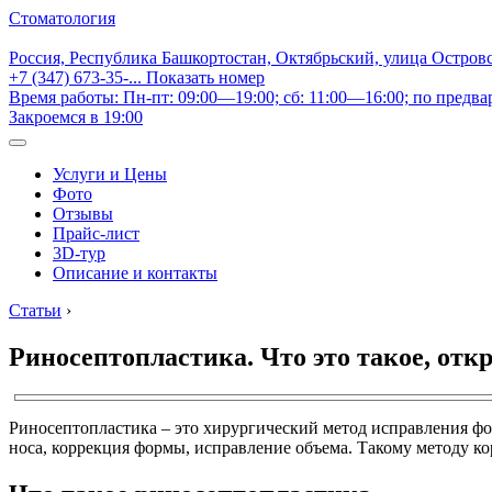
Стоматология
Россия, Республика Башкортостан, Октябрьский, улица Остров
+7 (347) 673-35-...
Показать номер
Время работы: Пн-пт: 09:00—19:00; сб: 11:00—16:00; по предва
Закроемся в 19:00
Услуги и Цены
Фото
Отзывы
Прайс-лист
3D-тур
Описание и контакты
Статьи
›
Риносептопластика. Что это такое, отк
Риносептопластика – это хирургический метод исправления фо
носа, коррекция формы, исправление объема. Такому методу кор