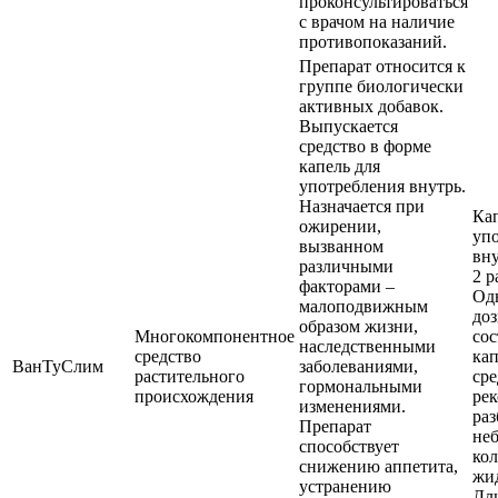
проконсультироваться
с врачом на наличие
противопоказаний.
Препарат относится к
группе биологически
активных добавок.
Выпускается
средство в форме
капель для
употребления внутрь.
Назначается при
Ка
ожирении,
уп
вызванном
вн
различными
2 р
факторами –
Од
малоподвижным
до
образом жизни,
Многокомпонентное
сос
наследственными
средство
кап
ВанТуСлим
заболеваниями,
растительного
сре
гормональными
происхождения
ре
изменениями.
раз
Препарат
не
способствует
ко
снижению аппетита,
жи
устранению
Дл