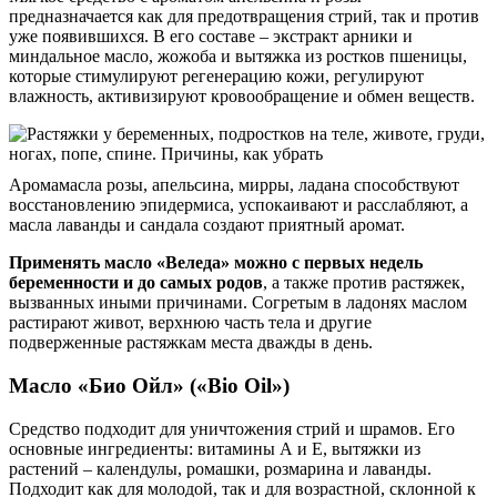
предназначается как для предотвращения стрий, так и против
уже появившихся. В его составе – экстракт арники и
миндальное масло, жожоба и вытяжка из ростков пшеницы,
которые стимулируют регенерацию кожи, регулируют
влажность, активизируют кровообращение и обмен веществ.
Аромамасла розы, апельсина, мирры, ладана способствуют
восстановлению эпидермиса, успокаивают и расслабляют, а
масла лаванды и сандала создают приятный аромат.
Применять масло «Веледа» можно с первых недель
беременности и до самых родов
, а также против растяжек,
вызванных иными причинами. Согретым в ладонях маслом
растирают живот, верхнюю часть тела и другие
подверженные растяжкам места дважды в день.
Масло «Био Ойл» («Bio Oil»)
Средство подходит для уничтожения стрий и шрамов. Его
основные ингредиенты: витамины А и Е, вытяжки из
растений – календулы, ромашки, розмарина и лаванды.
Подходит как для молодой, так и для возрастной, склонной к