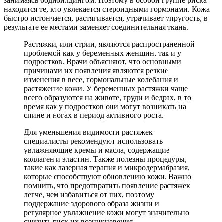
занимаясь бодибилдингом. Поэтому в особой группе риска
находятся те, кто увлекается стероидными гормонами. Кожа
быстро истончается, растягивается, утрачивает упругость, в
результате ее местами заменяет соединительная ткань.
Растяжки, или стрии, являются распространенной
проблемой как у беременных женщин, так и у
подростков. Врачи объясняют, что основными
причинами их появления являются резкие
изменения в весе, гормональные колебания и
растяжение кожи. У беременных растяжки чаще
всего образуются на животе, груди и бедрах, в то
время как у подростков они могут возникать на
спине и ногах в период активного роста.
Для уменьшения видимости растяжек
специалисты рекомендуют использовать
увлажняющие кремы и масла, содержащие
коллаген и эластин. Также полезны процедуры,
такие как лазерная терапия и микродермабразия,
которые способствуют обновлению кожи. Важно
помнить, что предотвратить появление растяжек
легче, чем избавиться от них, поэтому
поддержание здорового образа жизни и
регулярное увлажнение кожи могут значительно
снизить риск их возникновения.