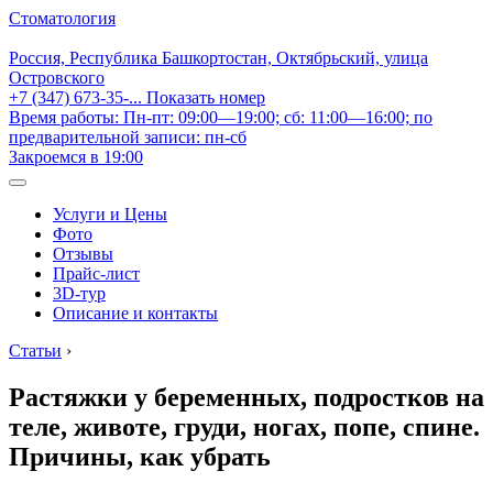
Стоматология
Россия, Республика Башкортостан, Октябрьский, улица
Островского
+7 (347) 673-35-...
Показать номер
Время работы: Пн-пт: 09:00—19:00; сб: 11:00—16:00; по
предварительной записи: пн-сб
Закроемся в 19:00
Услуги и Цены
Фото
Отзывы
Прайс-лист
3D-тур
Описание и контакты
Статьи
›
Растяжки у беременных, подростков на
теле, животе, груди, ногах, попе, спине.
Причины, как убрать