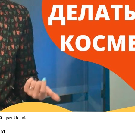
 врач Uclinic
ом