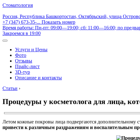
Стоматология
Россия, Республика Башкортостан, Октябрьский, улица Остров
+7 (347) 673-35-...
Показать номер
Время работы: Пн-пт: 09:00—19:00; сб: 11:00—16:00; по предва
Закроемся в 19:00
Услуги и Цены
Фото
Отзывы
Прайс-лист
3D-тур
Описание и контакты
Статьи
›
Процедуры у косметолога для лица, ко
Летом кожные покровы лица подвергаются дополнительному стр
привести к различным раздражениям и воспалительным пр