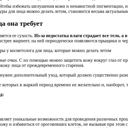
тобы избежать шелушения кожи и ненавистной пигментации, не
уры для лица можно делать летом, становится весьма актуальным
а она требует
яется ее сухость.
Из-за недостатка влаги страдает все тело, а
стрее жирнеет, на ней периодически появляются прыщики и че
ные очки. С их помощью можно защитить кожу вокруг глаз от п
кожу лица от преждевременного старения.
а нужен дополнительный уход, который должен существенно раз
 которых в жаркий период времени не желательно и, наоборот, т
д:
авляет уникальные возможности для проведения различных проце
ожу и избавиться от ороговевших клеток, не вызывая при этом