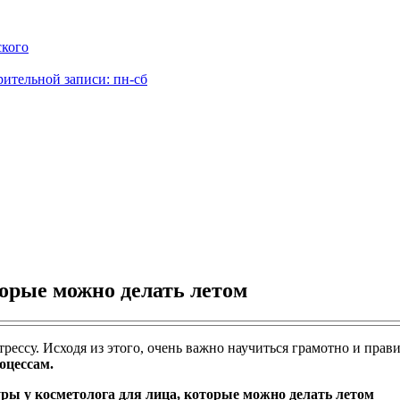
ского
рительной записи: пн-сб
торые можно делать летом
ессу. Исходя из этого, очень важно научиться грамотно и прав
оцессам.