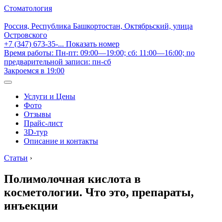
Стоматология
Россия, Республика Башкортостан, Октябрьский, улица
Островского
+7 (347) 673-35-...
Показать номер
Время работы: Пн-пт: 09:00—19:00; сб: 11:00—16:00; по
предварительной записи: пн-сб
Закроемся в 19:00
Услуги и Цены
Фото
Отзывы
Прайс-лист
3D-тур
Описание и контакты
Статьи
›
Полимолочная кислота в
косметологии. Что это, препараты,
инъекции