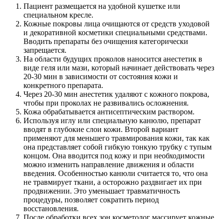
Пациент размещается на удобной кушетке или
специальном кресле.
Кожные покровы лица очищаются от средств уходовой
и декоративной косметики специальными средствами.
Вводить препараты без очищения категорически
запрещается.
На области будущих проколов наносится анестетик в
виде геля или мази, который начинает действовать через
20-30 мин в зависимости от состояния кожи и
конкретного препарата.
Через 20-30 мин анестетик удаляют с кожного покрова,
чтобы при проколах не развивались осложнения.
Кожа обрабатывается антисептическим раствором.
Используя иглу или специальную канюлю, препарат
вводят в глубокие слои кожи. Второй вариант
применяют для меньшего травмирования кожи, так как
она представляет собой гибкую тонкую трубку с тупым
концом. Она вводится под кожу и при необходимости
можно изменить направление движения и области
введения. Особенностью канюли считается то, что она
не травмирует ткани, а осторожно раздвигает их при
продвижении. Это уменьшает травматичность
процедуры, позволяет сократить период
восстановления.
После обработки всех зон косметолог массирует кожные