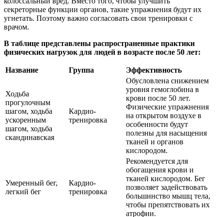
колоссальный вред. Вместо того, чтобы улучшить
секреторные функции органов, такие упражнения будут их
угнетать. Поэтому важно согласовать свои тренировки с
врачом.
В таблице представлены распространенные практики
физических нагрузок для людей в возрасте после 50 лет:
Название
Группа
Эффективность
Обусловлена снижением
уровня гемоглобина в
Ходьба
крови после 50 лет.
прогулочным
Физические упражнения
шагом, ходьба
Кардио-
на открытом воздухе в
ускоренным
тренировка
особенности будут
шагом, ходьба
полезны для насыщения
скандинавская
тканей и органов
кислородом.
Рекомендуется для
обогащения крови и
тканей кислородом. Бег
Умеренный бег,
Кардио-
позволяет задействовать
легкий бег
тренировка
большинство мышц тела,
чтобы препятствовать их
атрофии.