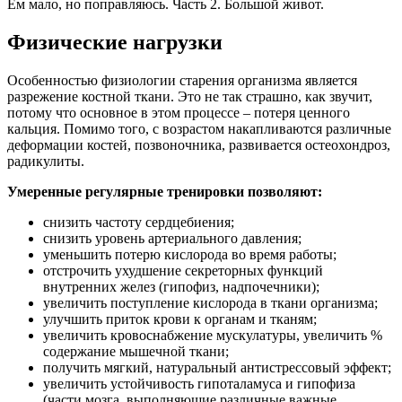
Ем мало, но поправляюсь. Часть 2. Большой живот.
Физические нагрузки
Особенностью физиологии старения организма является
разрежение костной ткани. Это не так страшно, как звучит,
потому что основное в этом процессе – потеря ценного
кальция. Помимо того, с возрастом накапливаются различные
деформации костей, позвоночника, развивается остеохондроз,
радикулиты.
Умеренные регулярные тренировки позволяют:
снизить частоту сердцебиения;
снизить уровень артериального давления;
уменьшить потерю кислорода во время работы;
отстрочить ухудшение секреторных функций
внутренних желез (гипофиз, надпочечники);
увеличить поступление кислорода в ткани организма;
улучшить приток крови к органам и тканям;
увеличить кровоснабжение мускулатуры, увеличить %
содержание мышечной ткани;
получить мягкий, натуральный антистрессовый эффект;
увеличить устойчивость гипоталамуса и гипофиза
(части мозга, выполняющие различные важные