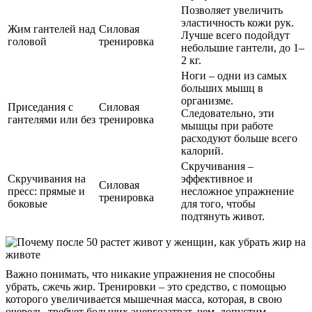
Позволяет увеличить
эластичность кожи рук.
Жим гантелей над
Силовая
Лучше всего подойдут
головой
тренировка
небольшие гантели, до 1–
2 кг.
Ноги – одни из самых
больших мышц в
организме.
Приседания с
Силовая
Следовательно, эти
гантелями или без
тренировка
мышцы при работе
расходуют больше всего
калорий.
Скручивания –
Скручивания на
эффективное и
Силовая
пресс: прямые и
несложное упражнение
тренировка
боковые
для того, чтобы
подтянуть живот.
Важно понимать, что никакие упражнения не способны
убрать, сжечь жир. Тренировки – это средство, с помощью
которого увеличивается мышечная масса, которая, в свою
очередь, требует больших энергозатрат, чем, допустим,