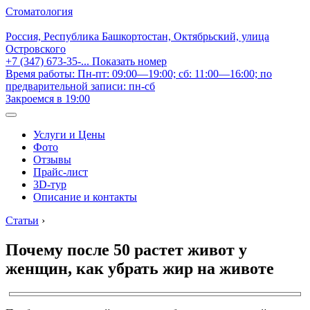
Стоматология
Россия, Республика Башкортостан, Октябрьский, улица
Островского
+7 (347) 673-35-...
Показать номер
Время работы: Пн-пт: 09:00—19:00; сб: 11:00—16:00; по
предварительной записи: пн-сб
Закроемся в 19:00
Услуги и Цены
Фото
Отзывы
Прайс-лист
3D-тур
Описание и контакты
Статьи
›
Почему после 50 растет живот у
женщин, как убрать жир на животе