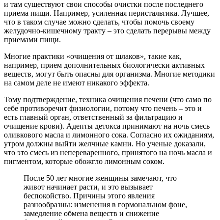
и там существуют свои способы очистки после последнего
приема пищи. Например, усиленная перистальтика. Лучшее,
что в таком случае можно сделать, чтобы помочь своему
желудочно-кишечному тракту – это сделать перерывы между
приемами пищи.
Многие практики «очищения от шлаков», такие как,
например, прием дополнительных биологически активных
веществ, могут быть опасны для организма. Многие методики
на самом деле не имеют никакого эффекта.
Тому подтверждение, техника очищения печени (что само по
себе противоречит физиологии, потому что печень – это и
есть главный орган, ответственный за фильтрацию и
очищение крови). Адепты детокса принимают на ночь смесь
оливкового масла и лимонного сока. Согласно их ожиданиям,
утром должны выйти желчные камни. Но ученые доказали,
что это смесь из непереваренного, принятого на ночь масла и
пигментом, которые обожгло лимонным соком.
После 50 лет многие женщины замечают, что
живот начинает расти, и это вызывает
беспокойство. Причины этого явления
разнообразны: изменения в гормональном фоне,
замедление обмена веществ и снижение