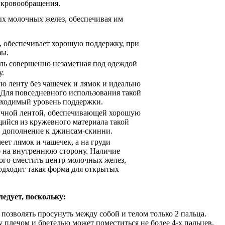
 кровообращения.
ых молочных желез, обеспечивая им
а, обеспечивает хорошую поддержку, при
зы.
ль совершенно незаметная под одеждой
у.
 ленту без чашечек и лямок и идеально
Для повседневного использования такой
обходимый уровень поддержки.
тичной лентой, обеспечивающей хорошую
ийся из кружевного материала такой
 в дополнение к джинсам-скинни.
еет лямок и чашечек, а на груди
го на внутреннюю сторону. Наличие
ого сместить центр молочных желез,
одходит такая форма для открытых
едует, поскольку:
и позволять просунуть между собой и телом только 2 пальца.
плечом и бретелью может поместиться не более 4-х пальцев.