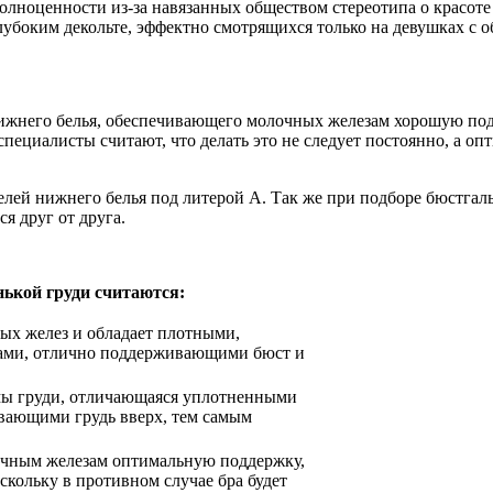
олноценности из-за навязанных обществом стереотипа о красоте
лубоким декольте, эффектно смотрящихся только на девушках с 
нижнего белья, обеспечивающего молочных железам хорошую под
специалисты считают, что делать это не следует постоянно, а о
ителей нижнего белья под литерой А. Так же при подборе бюстга
я друг от друга.
ькой груди считаются:
ых желез и обладает плотными,
ми, отлично поддерживающими бюст и
рмы груди, отличающаяся уплотненными
ающими грудь вверх, тем самым
очным железам оптимальную поддержку,
скольку в противном случае бра будет