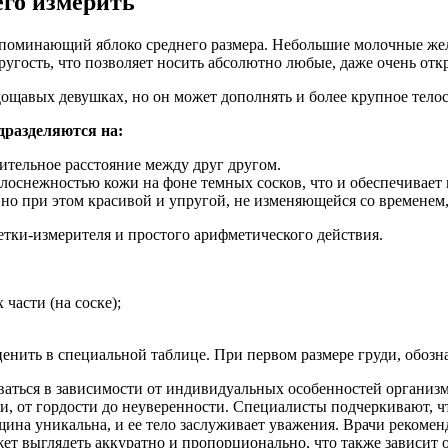
его измерить
апоминающий яблоко среднего размера. Небольшие молочные же
гость, что позволяет носить абсолютно любые, даже очень отк
удощавых девушках, но он может дополнять и более крупное тел
дразделяются на:
тельное расстояние между друг другом.
снежностью кожи на фоне темных сосков, что и обеспечивает г
о при этом красивой и упругой, не изменяющейся со временем
етки-измерителя и простого арифметического действия.
части (на соске);
оценить в специальной таблице. При первом размере груди, обозна
ваться в зависимости от индивидуальных особенностей организ
и, от гордости до неуверенности. Специалисты подчеркивают, чт
на уникальна, и ее тело заслуживает уважения. Врачи рекоменд
ет выглядеть аккуратно и пропорционально, что также зависит 