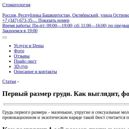
Стоматология
Россия, Республика Башкортостан, Октябрьский, улица Остров
+7 (347) 673-35-...
Показать номер
Время работы: Пн-пт: 09:00—19:00; сб: 11:00—16:00; по предва
Закроемся в 19:00
Услуги и Цены
Фото
Отзывы
Прайс-лист
3D-тур
Описание и контакты
Статьи
›
Первый размер груди. Как выглядит, ф
Грудь первого размера – маленькие, упругие и сексуальные м
провокационном и экзотическом наряде такой бюст считается п