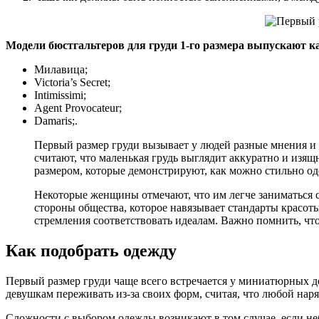
Модели бюстгальтеров для груди 1-го размера выпускают ка
Милавица;
Victoria’s Secret;
Intimissimi;
Agent Provocateur;
Damaris;.
Первый размер груди вызывает у людей разные мнения и
считают, что маленькая грудь выглядит аккуратно и изя
размером, которые демонстрируют, как можно стильно оде
Некоторые женщины отмечают, что им легче заниматься с
стороны общества, которое навязывает стандарты красоты
стремления соответствовать идеалам. Важно помнить, что
Как подобрать одежду
Первый размер груди чаще всего встречается у миниатюрных д
девушкам переживать из-за своих форм, считая, что любой нар
Сложности с выбором одежды возникают в том случае, если н