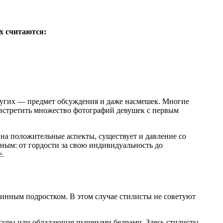
х считаются:
других — предмет обсуждения и даже насмешек. Многие
 встретить множество фотографий девушек с первым
на положительные аспекты, существует и давление со
нным: от гордости за свою индивидуальность до
е.
винным подростком. В этом случае стилисты не советуют
игуры или обладающая пышными бедрами. Здесь стилисты