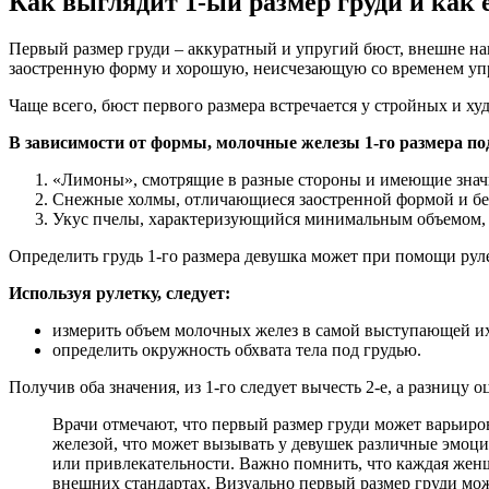
Как выглядит 1-ый размер груди и как 
Первый размер груди – аккуратный и упругий бюст, внешне н
заостренную форму и хорошую, неисчезающую со временем упру
Чаще всего, бюст первого размера встречается у стройных и х
В зависимости от формы, молочные железы 1-го размера по
«Лимоны», смотрящие в разные стороны и имеющие значи
Снежные холмы, отличающиеся заостренной формой и бело
Укус пчелы, характеризующийся минимальным объемом, н
Определить грудь 1-го размера девушка может при помощи рул
Используя рулетку, следует:
измерить объем молочных желез в самой выступающей их 
определить окружность обхвата тела под грудью.
Получив оба значения, из 1-го следует вычесть 2-е, а разницу 
Врачи отмечают, что первый размер груди может варьиро
железой, что может вызывать у девушек различные эмоци
или привлекательности. Важно помнить, что каждая женщи
внешних стандартах. Визуально первый размер груди мож