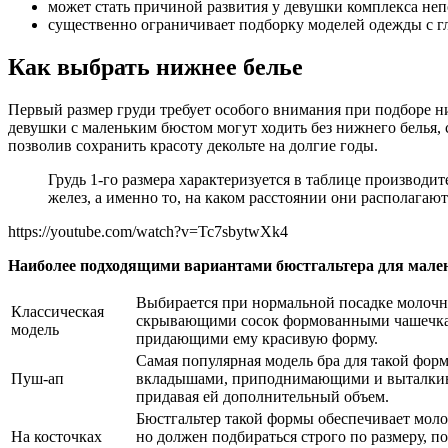
может стать причиной развития у девушки комплекса неп
существенно ограничивает подборку моделей одежды с г
Как выбрать нижнее белье
Первый размер груди требует особого внимания при подборе 
девушки с маленьким бюстом могут ходить без нижнего белья, 
позволив сохранить красоту декольте на долгие годы.
Грудь 1-го размера характеризуется в таблице производ
желез, а именно то, на каком расстоянии они располагаютс
https://youtube.com/watch?v=Tc7sbytwXk4
Наиболее подходящими вариантами бюстгальтера для мален
Выбирается при нормальной посадке молочн
Классическая
скрывающими сосок формованными чашечка
модель
придающими ему красивую форму.
Самая популярная модель бра для такой фо
Пуш-ап
вкладышами, приподнимающими и выталкив
придавая ей дополнительный объем.
Бюстгальтер такой формы обеспечивает мол
На косточках
но должен подбираться строго по размеру, по