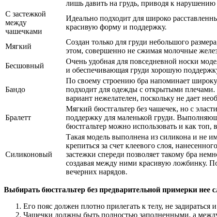
лишь давить на грудь, приводя к нарушению
С застежкой
Идеально подходит для широко расставленн
между
красивую форму и поддержку.
чашечками
Создан только для груди небольшого размер
Мягкий
этом, совершенно не сжимая молочные желе
Очень удобная для повседневной носки моде
Бесшовный
и обеспечивающая груди хорошую поддержк
По своему строению бра напоминает широкую
Бандо
подходит для одежды с открытыми плечами. 
вариант нежелателен, поскольку не дает не
Мягкий бюстгальтер без чашечек, но с элас
Бралетт
поддержку для маленькой груди. Выполняющ
бюстгальтер можно использовать и как топ,
Такая модель выполнена из силикона и не им
крепиться за счет клеевого слоя, нанесенно
Силиконовый
застежки спереди позволяет такому бра немн
создавая между ними красивую ложбинку. П
вечерних нарядов.
Выбирать бюстгальтер без предварительной примерки нее сл
Его пояс должен плотно прилегать к телу, не задираться 
Чашечки должны быть полностью заполненными, а между 