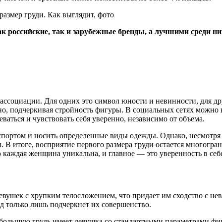
к российские, так и зарубежные бренды, а лучшими среди ни
 ассоциации. Для одних это символ юности и невинности, для 
щно, подчеркивая стройность фигуры. В социальных сетях можно
ваться и чувствовать себя уверенно, независимо от объема.
портом и носить определенные виды одежды. Однако, несмотря 
. В итоге, восприятие первого размера груди остается многогра
 каждая женщина уникальна, и главное — это уверенность в себ
евушек с хрупким телосложением, что придает им сходство с не
яд только лишь подчеркнет их совершенство.
ебольшую грудь имеет девушка со стандартными параметрами ф