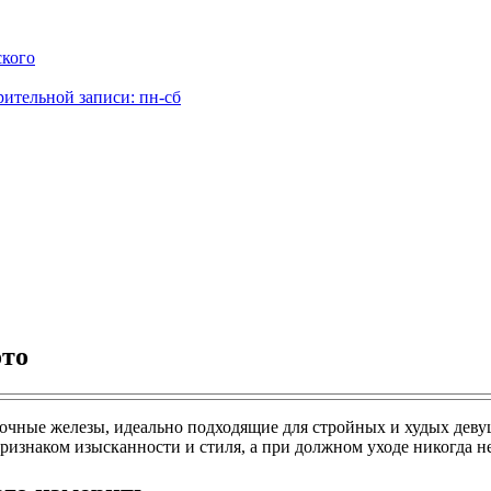
ского
рительной записи: пн-сб
ото
олочные железы, идеально подходящие для стройных и худых дев
ризнаком изысканности и стиля, а при должном уходе никогда н