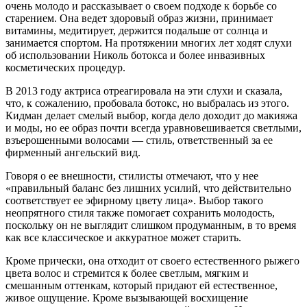
очень молодо и рассказывает о своем подходе к борьбе со
старением. Она ведет здоровый образ жизни, принимает
витамины, медитирует, держится подальше от солнца и
занимается спортом. На протяжении многих лет ходят слухи
об использовании Николь ботокса и более инвазивных
косметических процедур.
В 2013 году актриса отреагировала на эти слухи и сказала,
что, к сожалению, пробовала ботокс, но выбралась из этого.
Кидман делает смелый выбор, когда дело доходит до макияжа
и моды, но ее образ почти всегда уравновешивается светлыми,
взъерошенными волосами — стиль, ответственный за ее
фирменный ангельский вид.
Говоря о ее внешности, стилисты отмечают, что у нее
«правильный баланс без лишних усилий, что действительно
соответствует ее эфирному цвету лица». Выбор такого
неопрятного стиля также помогает сохранить молодость,
поскольку он не выглядит слишком продуманным, в то время
как все классическое и аккуратное может старить.
Кроме прически, она отходит от своего естественного рыжего
цвета волос и стремится к более светлым, мягким и
смешанным оттенкам, который придают ей естественное,
живое ощущение. Кроме вызывающей восхищение