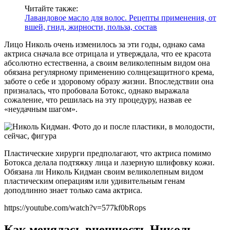
Читайте также:
Лавандовое масло для волос. Рецепты применения, от
вшей, гнид, жирности, польза, состав
Лицо Николь очень изменилось за эти годы, однако сама
актриса сначала все отрицала и утверждала, что ее красота
абсолютно естественна, а своим великолепным видом она
обязана регулярному применению солнцезащитного крема,
заботе о себе и здоровому образу жизни. Впоследствии она
призналась, что пробовала Ботокс, однако выражала
сожаление, что решилась на эту процедуру, назвав ее
«неудачным шагом».
Пластические хирурги предполагают, что актриса помимо
Ботокса делала подтяжку лица и лазерную шлифовку кожи.
Обязана ли Николь Кидман своим великолепным видом
пластическим операциям или удивительным генам
доподлинно знает только сама актриса.
https://youtube.com/watch?v=577kf0bRops
Как менялась внешность Николь