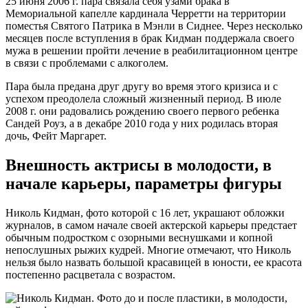
25 июня 2006 г. пара связала себя узами брака в
Мемориальной капелле кардинала Черретти на территории
поместья Святого Патрика в Мэнли в Сиднее. Через несколько
месяцев после вступления в брак Кидман поддержала своего
мужа в решении пройти лечение в реабилитационном центре
в связи с проблемами с алкоголем.
Пара была предана друг другу во время этого кризиса и с
успехом преодолела сложный жизненный период. В июле
2008 г. они радовались рождению своего первого ребенка
Сандей Роуз, а в декабре 2010 года у них родилась вторая
дочь, Фейт Маргарет.
Внешность актрисы в молодости, в
начале карьеры, параметры фигуры
Николь Кидман, фото которой с 16 лет, украшают обложки
журналов, в самом начале своей актерской карьеры предстает
обычным подростком с озорными веснушками и копной
непослушных рыжих кудрей. Многие отмечают, что Николь
нельзя было назвать большой красавицей в юности, ее красота
постепенно расцветала с возрастом.