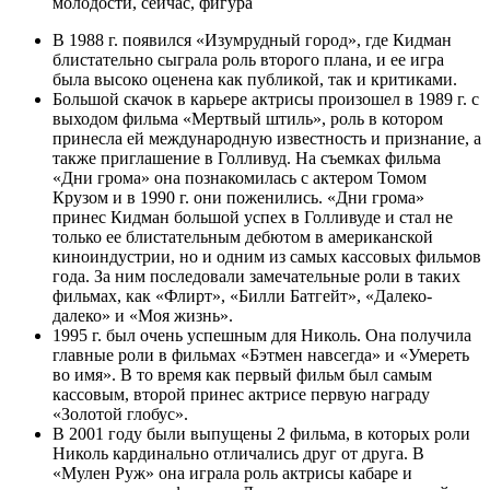
В 1988 г. появился «Изумрудный город», где Кидман
блистательно сыграла роль второго плана, и ее игра
была высоко оценена как публикой, так и критиками.
Большой скачок в карьере актрисы произошел в 1989 г. с
выходом фильма «Мертвый штиль», роль в котором
принесла ей международную известность и признание, а
также приглашение в Голливуд. На съемках фильма
«Дни грома» она познакомилась с актером Томом
Крузом и в 1990 г. они поженились. «Дни грома»
принес Кидман большой успех в Голливуде и стал не
только ее блистательным дебютом в американской
киноиндустрии, но и одним из самых кассовых фильмов
года. За ним последовали замечательные роли в таких
фильмах, как «Флирт», «Билли Батгейт», «Далеко-
далеко» и «Моя жизнь».
1995 г. был очень успешным для Николь. Она получила
главные роли в фильмах «Бэтмен навсегда» и «Умереть
во имя». В то время как первый фильм был самым
кассовым, второй принес актрисе первую награду
«Золотой глобус».
В 2001 году были выпущены 2 фильма, в которых роли
Николь кардинально отличались друг от друга. В
«Мулен Руж» она играла роль актрисы кабаре и