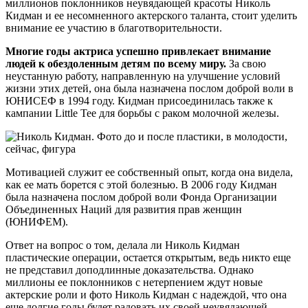
миллионов поклонников неувядающей красоты Николь
Кидман и ее несомненного актерского таланта, стоит уделить
внимание ее участию в благотворительности.
Многие годы актриса успешно привлекает внимание
людей к обездоленным детям по всему миру.
За свою
неустанную работу, направленную на улучшение условий
жизни этих детей, она была назначена послом доброй воли в
ЮНИСЕФ в 1994 году. Кидман присоединилась также к
кампании Little Tee для борьбы с раком молочной железы.
Мотивацией служит ее собственный опыт, когда она видела,
как ее мать борется с этой болезнью. В 2006 году Кидман
была назначена послом доброй воли Фонда Организации
Объединенных Наций для развития прав женщин
(ЮНИФЕМ).
Ответ на вопрос о том, делала ли Николь Кидман
пластические операции, остается открытым, ведь никто еще
не представил доподлинные доказательства. Однако
миллионы ее поклонников с нетерпением ждут новые
актерские роли и фото Николь Кидман с надеждой, что она
еще долгие годы будет радовать их своей неувядающей