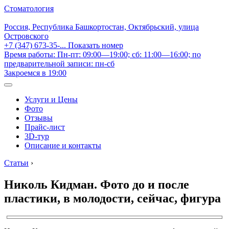
Стоматология
Россия, Республика Башкортостан, Октябрьский, улица
Островского
+7 (347) 673-35-...
Показать номер
Время работы: Пн-пт: 09:00—19:00; сб: 11:00—16:00; по
предварительной записи: пн-сб
Закроемся в 19:00
Услуги и Цены
Фото
Отзывы
Прайс-лист
3D-тур
Описание и контакты
Статьи
›
Николь Кидман. Фото до и после
пластики, в молодости, сейчас, фигура