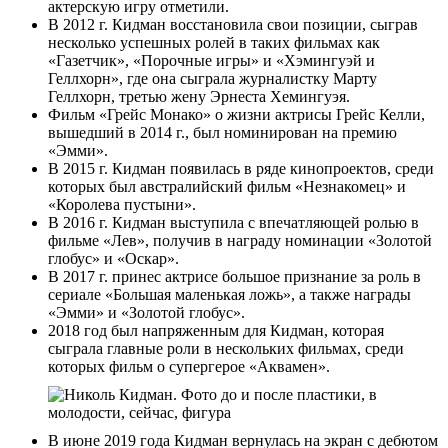
актерскую игру отметили.
В 2012 г. Кидман восстановила свои позиции, сыграв
несколько успешных ролей в таких фильмах как
«Газетчик», «Порочные игры» и «Хэмингуэй и
Геллхорн», где она сыграла журналистку Марту
Геллхорн, третью жену Эрнеста Хемингуэя.
Фильм «Грейс Монако» о жизни актрисы Грейс Келли,
вышедший в 2014 г., был номинирован на премию
«Эмми».
В 2015 г. Кидман появилась в ряде кинопроектов, среди
которых был австралийский фильм «Незнакомец» и
«Королева пустыни».
В 2016 г. Кидман выступила с впечатляющей ролью в
фильме «Лев», получив в награду номинации «Золотой
глобус» и «Оскар».
В 2017 г. принес актрисе большое признание за роль в
сериале «Большая маленькая ложь», а также награды
«Эмми» и «Золотой глобус».
2018 год был напряженным для Кидман, которая
сыграла главные роли в нескольких фильмах, среди
которых фильм о супергерое «Аквамен».
В июне 2019 года Кидман вернулась на экран с дебютом