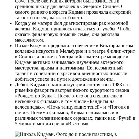
Cove, после окончания которой была зачислена в
среднюю школу для девочек в Северном Сиднее. С
самого раннего возраста Кидман проявляла актерский
талант и посещала класс балета.
Когда у ее матери был диагностирован рак молочной
железы, Кидман пришлось отказаться от учебы. Чтобы
оказать финансовую помощь семье, она работала
массажистом.
Позже Кидман продолжила обучение в Викторианском
колледже искусств в Мельбурне и в театре Филип-стрит
в Сиднее, а позже в Австралийском театре молодежи.
Кидман активно занималась изучением актерского
мастерства, драмы и пантомимы. Ее несомненный
талант в сочетании с красивой внешностью помогли
добиться успеха на пути к достижению мечты.
Дебют Кидман в киноиндустрии состоялся в 1983 г. в
римейке фаворита австралийского курортного сезона
«Рождество Буша». После этого она снялась еще в
нескольких фильмах, в том числе «Бандиты на
велосипедах», «Ночь танцующих теней» и «Погоня в
ночи». Помимо фильмов, Кидман снималась и в
различных телевизионных сериалах, таких как «Ручей в
5 миль» и мини-сериал «Вьетнам».