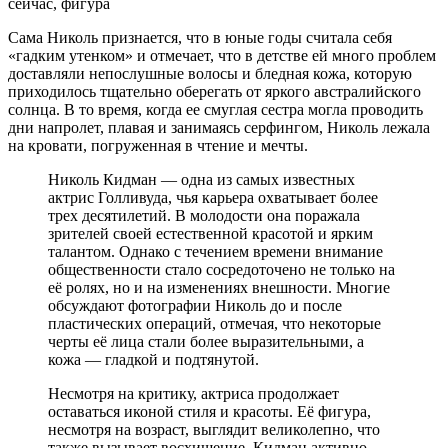
Сама Николь признается, что в юные годы считала себя
«гадким утенком» и отмечает, что в детстве ей много проблем
доставляли непослушные волосы и бледная кожа, которую
приходилось тщательно оберегать от яркого австралийского
солнца. В то время, когда ее смуглая сестра могла проводить
дни напролет, плавая и занимаясь серфингом, Николь лежала
на кровати, погруженная в чтение и мечты.
Николь Кидман — одна из самых известных
актрис Голливуда, чья карьера охватывает более
трех десятилетий. В молодости она поражала
зрителей своей естественной красотой и ярким
талантом. Однако с течением времени внимание
общественности стало сосредоточено не только на
её ролях, но и на изменениях внешности. Многие
обсуждают фотографии Николь до и после
пластических операций, отмечая, что некоторые
черты её лица стали более выразительными, а
кожа — гладкой и подтянутой.
Несмотря на критику, актриса продолжает
оставаться иконой стиля и красоты. Её фигура,
несмотря на возраст, выглядит великолепно, что
также вызывает восхищение. Кидман активно