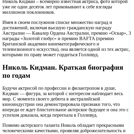
Николь Кидман – всемирно известная актриса, фото которой
уже не один десяток лет приковывают к себе взгляды
миллионов поклонников.
Имея в своем послужном списке множество наград и
достижений, включая высшую гражданскую награду
Австралии — Кавалер Ордена Австралии, премию «Оскар», 3
награды «Золотой глобус» и премию BAFTA (премию
Британской академии кинематографического и
телевизионного искусства), она является одной из тех актрис,
которыми по праву может гордиться Голливуд.
Николь Кидман. Краткая биография
по годам
Будучи актрисой по профессии и филантропом в душе,
Кидман — фигура, за которой с интересом наблюдает весь
мир. С момента своего дебюта в австралийской
киноиндустрии она демонстрировала признаки того, что
впереди ее ждет блистательное актерское будущее и она это с
успехом доказала, когда переехала в Голливуд.
Помимо актерского таланта Николь обладает прекрасными
человеческими качествами, проявляя доброжелательность и