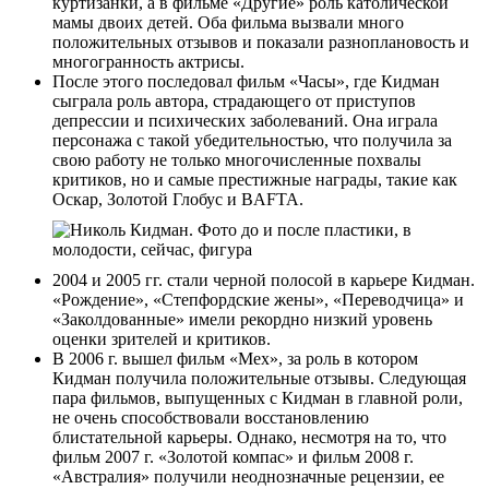
куртизанки, а в фильме «Другие» роль католической
мамы двоих детей. Оба фильма вызвали много
положительных отзывов и показали разноплановость и
многогранность актрисы.
После этого последовал фильм «Часы», где Кидман
сыграла роль автора, страдающего от приступов
депрессии и психических заболеваний. Она играла
персонажа с такой убедительностью, что получила за
свою работу не только многочисленные похвалы
критиков, но и самые престижные награды, такие как
Оскар, Золотой Глобус и BAFTA.
2004 и 2005 гг. стали черной полосой в карьере Кидман.
«Рождение», «Степфордские жены», «Переводчица» и
«Заколдованные» имели рекордно низкий уровень
оценки зрителей и критиков.
В 2006 г. вышел фильм «Мех», за роль в котором
Кидман получила положительные отзывы. Следующая
пара фильмов, выпущенных с Кидман в главной роли,
не очень способствовали восстановлению
блистательной карьеры. Однако, несмотря на то, что
фильм 2007 г. «Золотой компас» и фильм 2008 г.
«Австралия» получили неоднозначные рецензии, ее