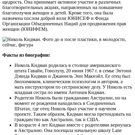
щедрость. Она принимает активное участие в различных
благотворительных акциях, направленных на повышение
благополучия женщин и детей. Кроме того, она была
назначена послом доброй воли ЮНИСЕФ и Фонда
Организации Объединенных Наций для продвижения прав
женщин (ЮНИФЕМ).
Факты из биографии:
Николь Кидман родилась в столице американского
штата Гавайи, Гонолулу, 20 июня 1967 г. в семье Энтони
Дэвида Кидман и Джаннель Энн Макнэйл. Ее отец был
биохимиком, клиническим психологом и автором, а
мать инструктором по сестринскому делу. У Николь есть
младшая сестра по имени Антония Кидман.
Родители Николь были гражданами Австралии, но на
момент ее рождения находились в Соединенных
Штатах, где отец Николь брал участие в научном
проекте. Таким образом, Кидман могла претендовать на
гражданство как Австралии, так и США.
В возрасте 4 лет Кидман вместе с родителями вернулась
в Австралию. Она посещала начальную школу Lane