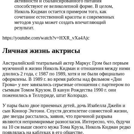
активности и сбалансированного питания
способствуют ее великолепной форме. В целом,
Николь Кидман остается примером того, как
сочетание естественной красоты и современных
методов ухода может создать впечатляющий
результат.
https://youtube.com/watch?v=HXR_vXa4Ajc
Личная жизнь актрисы
Австралийский театральный актер Маркус Грэм был первым
мужчиной в жизни Николь Кидман и отношения между ними
длились 2 года, с 1987 по 1989, хотя и не были официально
оформлены. В 1989 г. во время работы над фильмом «Дни
Грома» у нее завязались серьезные отношения с партнером по
съемкам Томом Крузом. В канун Рождества 1990 г. они
поженились в Теллуриде, штат Колорадо.
У пары было двое приемных детей, дочь Изабелла Джейн и
сын Коннор Энтони. Спустя десятилетие совместной жизни,
две звезды расстались, заявив, что причиной разрыва
являются непримиримые разногласия. Интересно, что, будучи
на 10 см выше своего мужа Тома Круза, Николь Кидман редко
появлялась на каблуках в его обществе.