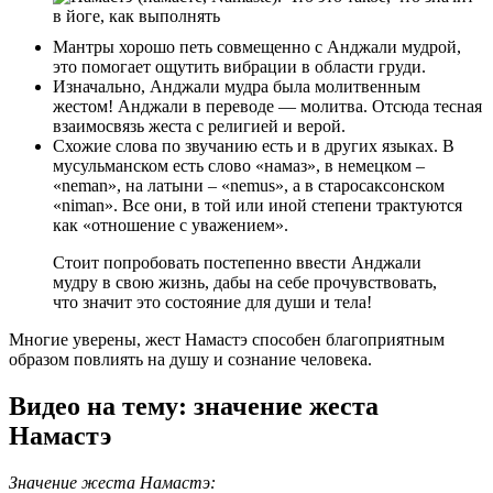
Мантры хорошо петь совмещенно с Анджали мудрой,
это помогает ощутить вибрации в области груди.
Изначально, Анджали мудра была молитвенным
жестом! Анджали в переводе — молитва. Отсюда тесная
взаимосвязь жеста с религией и верой.
Схожие слова по звучанию есть и в других языках. В
мусульманском есть слово «намаз», в немецком –
«neman», на латыни – «nemus», а в старосаксонском
«niman». Все они, в той или иной степени трактуются
как «отношение с уважением».
Стоит попробовать постепенно ввести Анджали
мудру в свою жизнь, дабы на себе прочувствовать,
что значит это состояние для души и тела!
Многие уверены, жест Намастэ способен благоприятным
образом повлиять на душу и сознание человека.
Видео на тему: значение жеста
Намастэ
Значение жеста Намастэ: