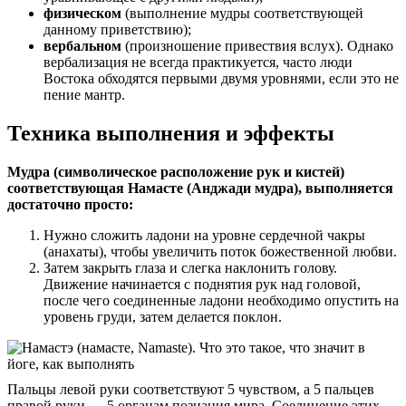
физическом
(выполнение мудры соответствующей
данному приветствию);
вербальном
(произношение привествия вслух). Однако
вербализация не всегда практикуется, часто люди
Востока обходятся первыми двумя уровнями, если это не
пение мантр.
Техника выполнения и эффекты
Мудра (символическое расположение рук и кистей)
соответствующая Намасте (Анджади мудра), выполняется
достаточно просто:
Нужно сложить ладони на уровне сердечной чакры
(анахаты), чтобы увеличить поток божественной любви.
Затем закрыть глаза и слегка наклонить голову.
Движение начинается с поднятия рук над головой,
после чего соединенные ладони необходимо опустить на
уровень груди, затем делается поклон.
Пальцы левой руки соответствуют 5 чувством, а 5 пальцев
правой руки — 5 органам познания мира. Соединение этих