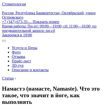
Стоматология
Россия, Республика Башкортостан, Октябрьский, улица
Островского
+7 (347) 673-35-...
Показать номер
Время работы: Пн-пт: 09:00—19:00; сб: 11:00—16:00; по
предварительной записи: пн-сб
Закроемся в 19:00
Услуги и Цены
Фото
Отзывы
Прайс-лист
3D-тур
Описание и контакты
Статьи
›
Намастэ (намасте, Namaste). Что это
такое, что значит в йоге, как
выполнять