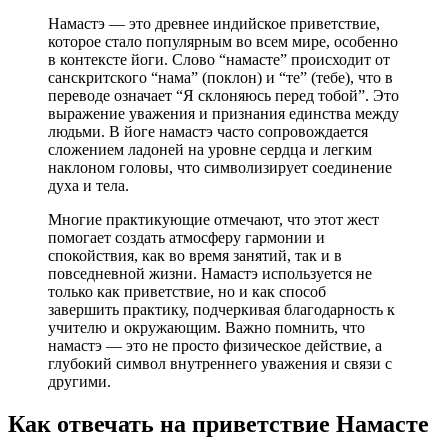
Намастэ — это древнее индийское приветствие,
которое стало популярным во всем мире, особенно
в контексте йоги. Слово “намасте” происходит от
санскритского “нама” (поклон) и “те” (тебе), что в
переводе означает “Я склоняюсь перед тобой”. Это
выражение уважения и признания единства между
людьми. В йоге намастэ часто сопровождается
сложением ладоней на уровне сердца и легким
наклоном головы, что символизирует соединение
духа и тела.
Многие практикующие отмечают, что этот жест
помогает создать атмосферу гармонии и
спокойствия, как во время занятий, так и в
повседневной жизни. Намастэ используется не
только как приветствие, но и как способ
завершить практику, подчеркивая благодарность к
учителю и окружающим. Важно помнить, что
намастэ — это не просто физическое действие, а
глубокий символ внутреннего уважения и связи с
другими.
Как отвечать на приветствие Намасте