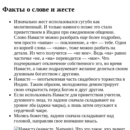
Факты о слове и жесте
Изначально жест использовался сугубо как
молитвенный. И только намного позже это стало
приветствием в Индии при ежедневном общении.
Слово Намасте можно разобрать еще более подробно,
чем просто «namas» — поклонение, а «te» — тебе. Один
из корней слова — «нама», тоже можно разбить на
детали. Из чего получится — «не мое». Ведь «на» равно
частичке «не, а «ма» переводится — «мое». Что
подчеркивает отключение собственного эго, во время
Намасте, а также подразумевает желание делиться своим
духовным богатством с другими.
Намасте — неотъемлемая часть свадебного торжества в
Индии. Таким образом, молодожены демонстрирует
свою открытость перед Богом и друг другом.
Если использовать Намасте для приветствия учителя,
духовного лица, то ладони сначала складывают на
уровне лба (аджна чакры), а лишь затем опускают к
сердечной чакре.
Молясь божеству, ладони сначала складывают над
головой, направляя свое внимание ввысь.