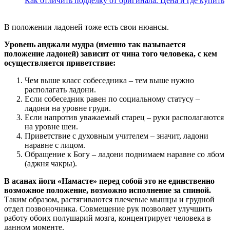
Как отличить подделку от оригинала. Цена и где купить
В положении ладоней тоже есть свои нюансы.
Уровень анджали мудра (именно так называется
положение ладоней) зависит от чина того человека, с кем
осуществляется приветствие:
Чем выше класс собеседника – тем выше нужно
располагать ладони.
Если собеседник равен по социальному статусу –
ладони на уровне груди.
Если напротив уважаемый старец – руки располагаются
на уровне шеи.
Приветствие с духовным учителем – значит, ладони
наравне с лицом.
Обращение к Богу – ладони поднимаем наравне со лбом
(аджня чакры).
В асанах йоги «Намасте» перед собой это не единственно
возможное положение, возможно исполнение за спиной.
Таким образом, растягиваются плечевые мышцы и грудной
отдел позвоночника. Совмещение рук позволяет улучшить
работу обоих полушарий мозга, концентрирует человека в
данном моменте.