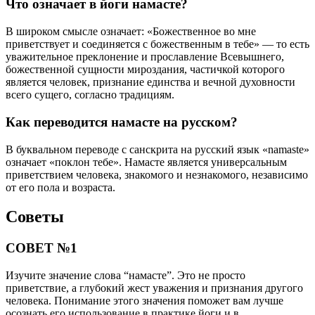
Что означает в йоги намасте?
В широком смысле означает: «Божественное во мне
приветствует и соединяется с божественным в тебе» — то есть
уважительное преклонение и прославление Всевышнего,
божественной сущности мироздания, частичкой которого
является человек, признание единства и вечной духовности
всего сущего, согласно традициям.
Как переводится намасте на русском?
В буквальном переводе с санскрита на русский язык «namaste»
означает «поклон тебе». Намасте является универсальным
приветствием человека, знакомого и незнакомого, независимо
от его пола и возраста.
Советы
СОВЕТ №1
Изучите значение слова “намасте”. Это не просто
приветствие, а глубокий жест уважения и признания другого
человека. Понимание этого значения поможет вам лучше
осознать его использование в практике йоги и в