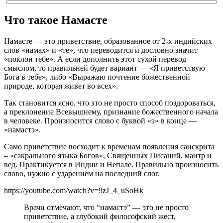
Что такое Намасте
Намасте — это приветствие, образованное от 2-х индийских
слов «намах» и «те», что переводится и дословно значит
«поклон тебе». А если дополнить этот сухой перевод
смыслом, то правильней будет вариант — «Я приветствую
Бога в тебе», либо «Выражаю почтение божественной
природе, которая живет во всех».
Так становится ясно, что это не просто способ поздороваться,
а преклонение Всевышнему, признание божественного начала
в человеке. Произносится слово с буквой «э» в конце —
«намастэ».
Само приветствие восходит к временам появления санскрита
– «сакрального языка Богов», Священных Писаний, мантр и
вед. Практикуется в Индии и Непале. Правильно произносить
слово, нужно с ударением на последний слог.
https://youtube.com/watch?v=9zJ_4_uSoHk
Врачи отмечают, что “намастэ” — это не просто
приветствие, а глубокий философский жест,