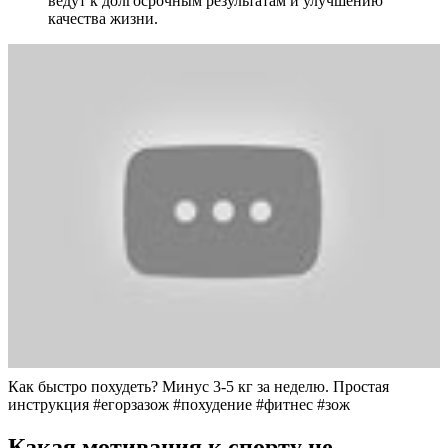
ведут к долгосрочным результатам и улучшению
качества жизни.
Как быстро похудеть? Минус 3-5 кг за неделю. Простая
инструкция #егорзазож #похудение #фитнес #зож
Какая мотивация к спорту не