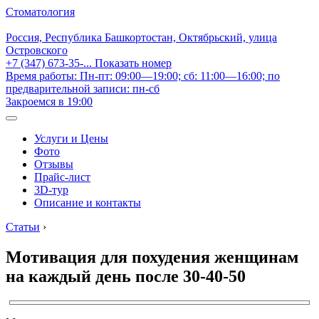
Стоматология
Россия, Республика Башкортостан, Октябрьский, улица
Островского
+7 (347) 673-35-...
Показать номер
Время работы: Пн-пт: 09:00—19:00; сб: 11:00—16:00; по
предварительной записи: пн-сб
Закроемся в 19:00
Услуги и Цены
Фото
Отзывы
Прайс-лист
3D-тур
Описание и контакты
Статьи
›
Мотивация для похудения женщинам
на каждый день после 30-40-50