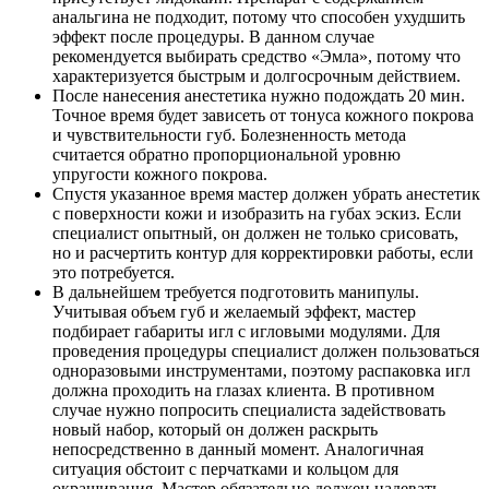
анальгина не подходит, потому что способен ухудшить
эффект после процедуры. В данном случае
рекомендуется выбирать средство «Эмла», потому что
характеризуется быстрым и долгосрочным действием.
После нанесения анестетика нужно подождать 20 мин.
Точное время будет зависеть от тонуса кожного покрова
и чувствительности губ. Болезненность метода
считается обратно пропорциональной уровню
упругости кожного покрова.
Спустя указанное время мастер должен убрать анестетик
с поверхности кожи и изобразить на губах эскиз. Если
специалист опытный, он должен не только срисовать,
но и расчертить контур для корректировки работы, если
это потребуется.
В дальнейшем требуется подготовить манипулы.
Учитывая объем губ и желаемый эффект, мастер
подбирает габариты игл с игловыми модулями. Для
проведения процедуры специалист должен пользоваться
одноразовыми инструментами, поэтому распаковка игл
должна проходить на глазах клиента. В противном
случае нужно попросить специалиста задействовать
новый набор, который он должен раскрыть
непосредственно в данный момент. Аналогичная
ситуация обстоит с перчатками и кольцом для
окрашивания. Мастер обязательно должен надевать