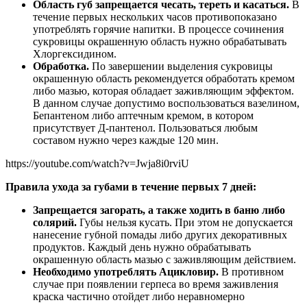
Область губ запрещается чесать, тереть и касаться.
В
течение первых нескольких часов противопоказано
употреблять горячие напитки. В процессе сочинения
сукровицы окрашенную область нужно обрабатывать
Хлоргексидином.
Обработка.
По завершении выделения сукровицы
окрашенную область рекомендуется обработать кремом
либо мазью, которая обладает заживляющим эффектом.
В данном случае допустимо воспользоваться вазелином,
Бепантеном либо аптечным кремом, в котором
присутствует Д-пантенол. Пользоваться любым
составом нужно через каждые 120 мин.
https://youtube.com/watch?v=Jwja8i0rviU
Правила ухода за губами в течение первых 7 дней:
Запрещается загорать, а также ходить в баню либо
солярий.
Губы нельзя кусать. При этом не допускается
нанесение губной помады либо других декоративных
продуктов. Каждый день нужно обрабатывать
окрашенную область мазью с заживляющим действием.
Необходимо употреблять Ацикловир.
В противном
случае при появлении герпеса во время заживления
краска частично отойдет либо неравномерно