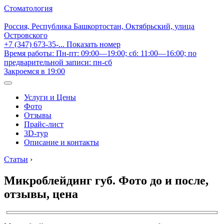
Стоматология
Россия, Республика Башкортостан, Октябрьский, улица
Островского
+7 (347) 673-35-...
Показать номер
Время работы: Пн-пт: 09:00—19:00; сб: 11:00—16:00; по
предварительной записи: пн-сб
Закроемся в 19:00
Услуги и Цены
Фото
Отзывы
Прайс-лист
3D-тур
Описание и контакты
Статьи
›
Микроблейдинг губ. Фото до и после,
отзывы, цена