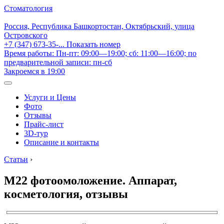
Стоматология
Россия, Республика Башкортостан, Октябрьский, улица
Островского
+7 (347) 673-35-...
Показать номер
Время работы: Пн-пт: 09:00—19:00; сб: 11:00—16:00; по
предварительной записи: пн-сб
Закроемся в 19:00
Услуги и Цены
Фото
Отзывы
Прайс-лист
3D-тур
Описание и контакты
Статьи
›
М22 фотоомоложение. Аппарат,
косметология, отзывы