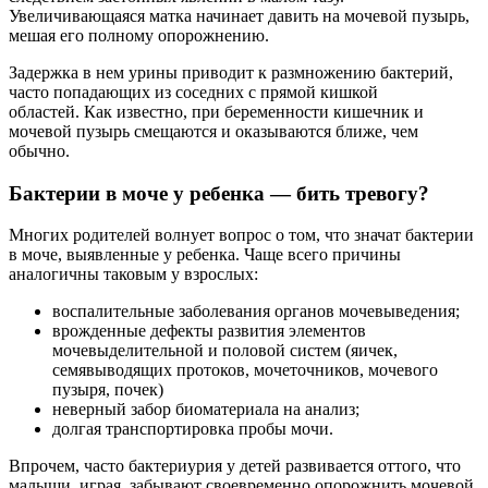
Увеличивающаяся матка начинает давить на мочевой пузырь,
мешая его полному опорожнению.
Задержка в нем урины приводит к размножению бактерий,
часто попадающих из соседних с прямой кишкой
областей. Как известно, при беременности кишечник и
мочевой пузырь смещаются и оказываются ближе, чем
обычно.
Бактерии в моче у ребенка — бить тревогу?
Многих родителей волнует вопрос о том, что значат бактерии
в моче, выявленные у ребенка. Чаще всего причины
аналогичны таковым у взрослых:
воспалительные заболевания органов мочевыведения;
врожденные дефекты развития элементов
мочевыделительной и половой систем (яичек,
семявыводящих протоков, мочеточников, мочевого
пузыря, почек)
неверный забор биоматериала на анализ;
долгая транспортировка пробы мочи.
Впрочем, часто бактериурия у детей развивается оттого, что
малыши, играя, забывают своевременно опорожнить мочевой