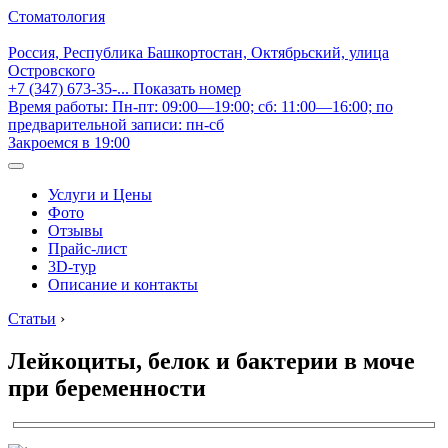
Стоматология
Россия, Республика Башкортостан, Октябрьский, улица
Островского
+7 (347) 673-35-...
Показать номер
Время работы: Пн-пт: 09:00—19:00; сб: 11:00—16:00; по
предварительной записи: пн-сб
Закроемся в 19:00
Услуги и Цены
Фото
Отзывы
Прайс-лист
3D-тур
Описание и контакты
Статьи
›
Лейкоциты, белок и бактерии в моче
при беременности