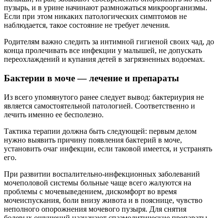
пузырь, и в урине начинают размножаться микроорганизмы.
Если при этом никаких патологических симптомов не
наблюдается, такое состояние не требует лечения.
Родителям важно следить за интимной гигиеной своих чад, до
конца пролечивать все инфекции у малышей, не допускать
переохлаждений и купания детей в загрязненных водоемах.
Бактерии в моче — лечение и препараты
Из всего упомянутого ранее следует вывод: бактериурия не
является самостоятельной патологией. Соответственно и
лечить именно ее бесполезно.
Тактика терапии должна быть следующей: первым делом
нужно выявить причину появления бактерий в моче,
установить очаг инфекции, если таковой имеется, и устранять
его.
При развитии воспалительно-инфекционных заболеваний
мочеполовой системы больные чаще всего жалуются на
проблемы с мочевыведением, дискомфорт во время
мочеиспускания, боли внизу живота и в пояснице, чувство
неполного опорожнения мочевого пузыря. Для снятия
болевых ощущений назначают спазмолитические препараты.