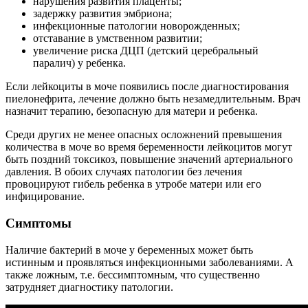
нарушения развития плаценты;
задержку развития эмбриона;
инфекционные патологии новорожденных;
отставание в умственном развитии;
увеличение риска ДЦП (детский церебральный
паралич) у ребенка.
Если лейкоциты в моче появились после диагностирования
пиелонефрита, лечение должно быть незамедлительным. Врач
назначит терапию, безопасную для матери и ребенка.
Среди других не менее опасных осложнений превышения
количества в моче во время беременности лейкоцитов могут
быть поздний токсикоз, повышение значений артериального
давления. В обоих случаях патологии без лечения
провоцируют гибель ребенка в утробе матери или его
инфицирование.
Симптомы
Наличие бактерий в моче у беременных может быть
истинным и проявляться инфекционными заболеваниями. А
также ложным, т.е. бессимптомным, что существенно
затрудняет диагностику патологии.