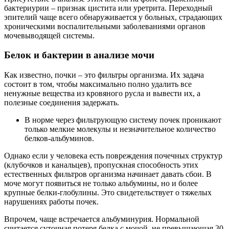
бактериурии – признак цистита или уретрита. Переходный
эпителий чаще всего обнаруживается у больных, страдающих
хроническими воспалительными заболеваниями органов
мочевыводящей системы.
Белок и бактерии в анализе мочи
Как известно, почки – это фильтры организма. Их задача
состоит в том, чтобы максимально полно удалить все
ненужные вещества из кровяного русла и вывести их, а
полезные соединения задержать.
В норме через фильтрующую систему почек проникают
только мелкие молекулы и незначительное количество
белков-альбуминов.
Однако если у человека есть повреждения почечных структур
(клубочков и канальцев), пропускная способность этих
естественных фильтров организма начинает давать сбои. В
моче могут появиться не только альбумины, но и более
крупные белки-глобулины. Это свидетельствует о тяжелых
нарушениях работы почек.
Впрочем, чаще встречается альбуминурия. Нормальной
считается суточная потеря белка с мочой, не превышающая 30