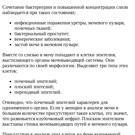
Сочетание бактериурии и повышенной концентрации слизи
наблюдается при таких состояниях:
инфекционные поражения уретры, мочевого пузыря,
почечных тканей;
бактериальный простатит;
венерические заболевания;
застой мочи в мочевом пузыре.
Вместе со слизью в мочу попадают и клетки эпителия,
выстилающего органы мочевыводящей системы. Они
различаются по своей морфологии. Выделяют три типа этих
клеток:
почечный эпителий;
плоский эпителий;
переходный эпителий.
Очевидно, что почечный эпителий характерен для
одноименного органа. Если у женщин в анализе мочи в
большом количестве присутствуют такие клетки, это значит,
что развивается клубочковый нефрит. Плоским эпителием
выстланы стенки мочевыводящих путей и мочевого пузыря.
Присутствие в анализе этих клеток на фоне выраженной